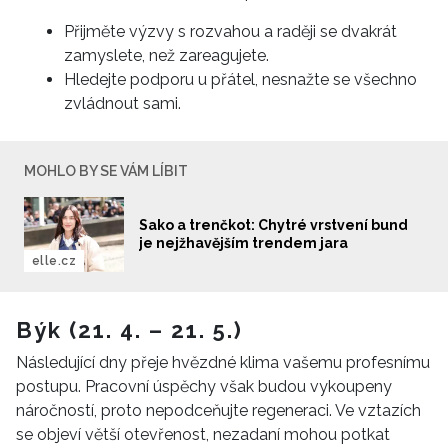
Přijměte výzvy s rozvahou a raději se dvakrát
zamyslete, než zareagujete.
Hledejte podporu u přátel, nesnažte se všechno
zvládnout sami.
MOHLO BY SE VÁM LÍBIT
Sako a trenčkot: Chytré vrstvení bund
je nejžhavějším trendem jara
elle.cz
Býk (21. 4. – 21. 5.)
Následující dny přeje hvězdné klima vašemu profesnímu
postupu. Pracovní úspěchy však budou vykoupeny
náročností, proto nepodceňujte regeneraci. Ve vztazích
se objeví větší otevřenost, nezadaní mohou potkat