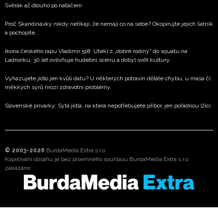
Svěrák až dlouho po natáčení
Proč Skandinávky nikdy neříkají, že nemají co na sebe? Okopírujte jejich šatník
a pochopíte...
Ikona českého rapu Vladimír 518: Utekl z „dobré rodiny“ do squatu na
Ladronku. 30 let ovlivňuje hudební scénu a dobyl svět kultury
Vyhazujete jídlo jen kvůli datu? U některých potravin děláte chybu, u masa či
měkkých sýrů hrozí zdravotní problémy
Slovenské prívarky: Sytá jídla, na která nepotřebujete příbor, jen pořádnou lžíci
© 2003-2026
BurdaMedia Extra s.r.o.
Kopírování obsahu je bez písemného souhlasu BurdaMedia Extra s.r.o.
zakázáno