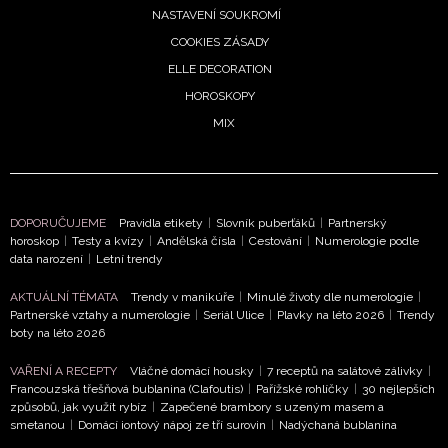
roskop
NASTAVENÍ SOUKROMÍ
 3.
COOKIES ZÁSADY
pna:
ELLE DECORATION
vům
HOROSKOPY
eje
MIX
stí,
hy
ouzlí
olí
8. 2026
DOPORUČUJEME
Pravidla etikety
|
Slovník puberťáků
|
Partnerský
horoskop
|
Testy a kvízy
|
Andělská čísla
|
Cestování
|
Numerologie podle
data narození
|
Letní trendy
AKTUÁLNÍ TÉMATA
Trendy v manikúře
|
Minulé životy dle numerologie
|
roskop
Partnerské vztahy a numerologie
|
Seriál Ulice
|
Plavky na léto 2026
|
Trendy
boty na léto 2026
 srpen:
y čeká
VAŘENÍ A RECEPTY
Vláčné domácí housky
|
7 receptů na salátové zálivky
|
otní
Francouzská třešňová bublanina (Clafoutis)
|
Pařížské rohlíčky
|
30 nejlepších
om,
způsobů, jak využít rybíz
|
Zapečené brambory s uzeným masem a
smetanou
|
Domácí iontový nápoj ze tří surovin
|
Nadýchaná bublanina
by