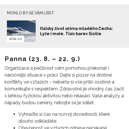
MOHLO BY SE VÁM LÍBIT
Italský život očima mladého Čecha:
Lyže i moře. Tisíc barev Sicilíe
elle.cz
Panna (23. 8. – 22. 9.)
Organizace a pečlivost vám pomohou překonat i
náročnější situace v práci. Dejte si pozor na drobné
konflikty ve vztazích – neberte si vše příliš osobně a
komunikujte s respektem. Zdravotně je vhodný čas začít
s lehkou fyzickou aktivitou nebo relaxací. Vaše analýzy a
nápady budou ceněny, nebojte se je sdílet.
Vyhraďte si čas na rozvoj dovedností, které
dlouho odkládáte.
Otevřenost ve vztazích přinese nečekané