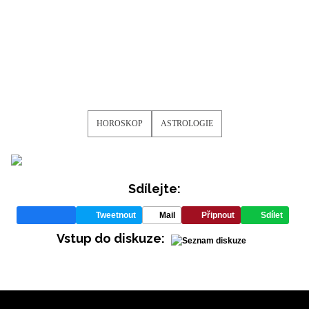
HOROSKOP
ASTROLOGIE
Sdílejte:
Tweetnout
Mail
Připnout
Sdílet
Vstup do diskuze:
oroskopy