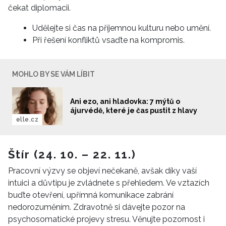
čekat diplomacii.
INFORMACE
Udělejte si čas na příjemnou kulturu nebo umění.
Při řešení konfliktů vsaďte na kompromis.
REDAKCE
MOHLO BY SE VÁM LÍBIT
Ani ezo, ani hladovka: 7 mýtů o
ájurvédě, které je čas pustit z hlavy
elle.cz
Štír (24. 10. – 22. 11.)
Pracovní výzvy se objeví nečekaně, avšak díky vaší
intuici a důvtipu je zvládnete s přehledem. Ve vztazích
buďte otevření, upřímná komunikace zabrání
nedorozuměním. Zdravotně si dávejte pozor na
psychosomatické projevy stresu. Věnujte pozornost i