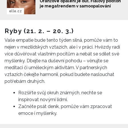
Oranžové opálení je out. Fialový podtón
je megatrendem v samoopalování
elle.cz
Ryby (21. 2. – 20. 3.)
Vaše empatie bude tento týden silná, pomůže vám to
nejen v mezilidských vztazích, ale i v práci. Hvězdy radí
více důvěřovat vlastním pocitům a nebát se sdílet své
myšlenky. Dbejte na duševní pohodu – věnujte se
meditaci či uměleckým aktivitám. V partnerských
vztazích čekejte harmonii, pokud budete naslouchat
potřebám druhých.
Rozšiřte svůj okruh známých, nechte se
inspirovat novými lidmi.
NEWSLETTER
Začněte psát deník, pomůže vám zpracovat
emoce i myšlenky.
ODESLAT