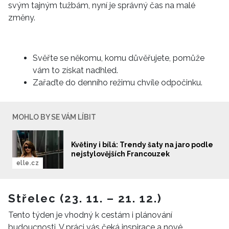
svým tajným tužbám, nyní je správný čas na malé
změny.
Svěřte se někomu, komu důvěřujete, pomůže
vám to získat nadhled.
Zařaďte do denního režimu chvíle odpočinku.
MOHLO BY SE VÁM LÍBIT
Květiny i bílá: Trendy šaty na jaro podle
nejstylovějších Francouzek
elle.cz
Střelec (23. 11. – 21. 12.)
Tento týden je vhodný k cestám i plánování
budoucnosti. V práci vás čeká inspirace a nové