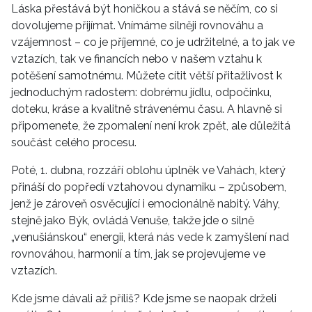
Láska přestává být honičkou a stává se něčím, co si
dovolujeme přijímat. Vnímáme silněji rovnováhu a
vzájemnost – co je příjemné, co je udržitelné, a to jak ve
vztazích, tak ve financích nebo v našem vztahu k
potěšení samotnému. Můžete cítit větší přitažlivost k
jednoduchým radostem: dobrému jídlu, odpočinku,
doteku, kráse a kvalitně strávenému času. A hlavně si
připomenete, že zpomalení není krok zpět, ale důležitá
součást celého procesu.
Poté, 1. dubna, rozzáří oblohu úplněk ve Vahách, který
přináší do popředí vztahovou dynamiku – způsobem,
jenž je zároveň osvěcující i emocionálně nabitý. Váhy,
stejně jako Býk, ovládá Venuše, takže jde o silně
„venušiánskou“ energii, která nás vede k zamyšlení nad
rovnováhou, harmonií a tím, jak se projevujeme ve
vztazích.
Kde jsme dávali až příliš? Kde jsme se naopak drželi