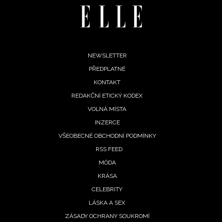
 tajemno
denní
Footer
NEWSLETTER
roskop
PŘEDPLATNÉ
menu
 10.
KONTAKT
pna
REDAKČNÍ ETICKÝ KODEX
26:
VOLNÁ MÍSTA
ům se
rací
INZERCE
ot,
VŠEOBECNÉ OBCHODNÍ PODMÍNKY
by
RSS FEED
omalí
MÓDA
8. 2026
KRÁSA
CELEBRITY
LÁSKA A SEX
denní
ZÁSADY OCHRANY SOUKROMÍ