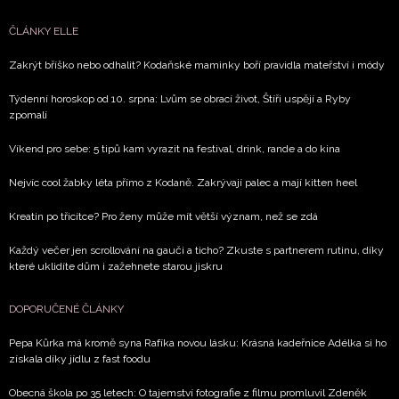
avřou
nulost
ČLÁNKY ELLE
 7. 2026
Zakrýt bříško nebo odhalit? Kodaňské maminky boří pravidla mateřství i módy
DALŠÍ
Týdenní horoskop od 10. srpna: Lvům se obrací život, Štíři uspějí a Ryby
ČLÁNKY
zpomalí
K
TÉMATU
Víkend pro sebe: 5 tipů kam vyrazit na festival, drink, rande a do kina
Nejvíc cool žabky léta přímo z Kodaně. Zakrývají palec a mají kitten heel
Kreatin po třicítce? Pro ženy může mít větší význam, než se zdá
Každý večer jen scrollování na gauči a ticho? Zkuste s partnerem rutinu, díky
které uklidíte dům i zažehnete starou jiskru
DOPORUČENÉ ČLÁNKY
Pepa Kůrka má kromě syna Rafíka novou lásku: Krásná kadeřnice Adélka si ho
získala díky jídlu z fast foodu
Obecná škola po 35 letech: O tajemství fotografie z filmu promluvil Zdeněk