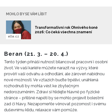
MOHLO BY SE VÁM LÍBIT
Transformativní rok Ohnivého koně
2026: Co čeká všechna znamení
elle.cz
Beran (21. 3. – 20. 4.)
Tento týden přináší nutnost bilancovat pracovní i osobní
život. Ve vaší kariéře můžete narazit na výzvy, které
prověří vaši odvahu a odhodlání, ale zároveň nabídnou
nové možnosti. Ve vztazích buďte trpěliví, unáhlená
rozhodnutí by mohla vést ke zbytečným
nedorozuměním. Zdraví si hlídejte hlavně po fyzické
stránce – přílišné napětí by se mohlo projevit bolestmi
zad či hlavy. Nezapomeňte věnovat pozornost i svému
duševnímu klidu, relaxace vám pomůže.