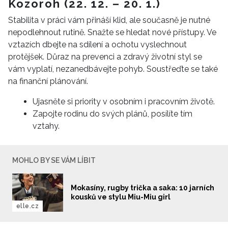
Kozoroh (22. 12. – 20. 1.)
Stabilita v práci vám přináší klid, ale současně je nutné
nepodlehnout rutině. Snažte se hledat nové přístupy. Ve
vztazích dbejte na sdílení a ochotu vyslechnout
protějšek. Důraz na prevenci a zdravý životní styl se
vám vyplatí, nezanedbávejte pohyb. Soustřeďte se také
na finanční plánování.
Ujasněte si priority v osobním i pracovním životě.
Zapojte rodinu do svých plánů, posílíte tím
vztahy.
MOHLO BY SE VÁM LÍBIT
Mokasíny, rugby trička a saka: 10 jarních
kousků ve stylu Miu-Miu girl
elle.cz