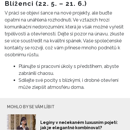
Blíženci (22. 5. – 21. 6.)
V práci se objeví šance na nové projekty, ale buďte
opatrní na unáhlená rozhodnutí. Ve vztazích hrozí
komunikační nedorozumění, která je však možné vyřešit
trpělivostí a otevřeností. Dejte si pozor na únavu, zkuste
se více soustředit na kvalitní spánek. Vaše společenské
kontakty se rozvíjí, což vám přinese mnoho podnětů k
osobnímu růstu.
Plánujte si pracovní úkoly s předstihem, abyste
zabránili chaosu.
Sdílejte své pocity s blízkými, i drobné otevření
může zlepšit atmosféru doma.
MOHLO BY SE VÁM LÍBIT
Legíny v nečekaném luxusním pojetí:
jak je elegantně kombinovat?