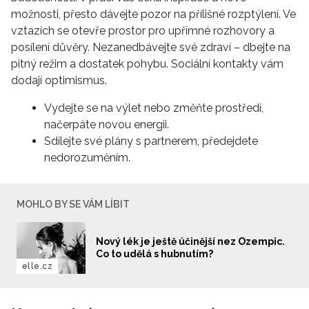
možnosti, přesto dávejte pozor na přílišné rozptýlení. Ve
vztazích se otevře prostor pro upřímné rozhovory a
posílení důvěry. Nezanedbávejte své zdraví – dbejte na
pitný režim a dostatek pohybu. Sociální kontakty vám
dodají optimismus.
Vydejte se na výlet nebo změňte prostředí,
načerpáte novou energii.
Sdílejte své plány s partnerem, předejdete
nedorozuměním.
MOHLO BY SE VÁM LÍBIT
Nový lék je ještě účinější nez Ozempic.
Co to udělá s hubnutím?
elle.cz