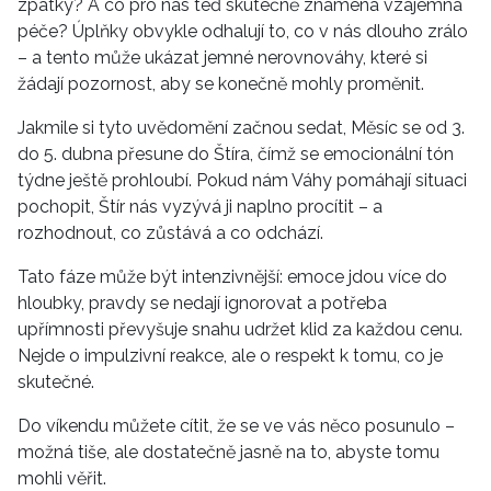
zpátky? A co pro nás teď skutečně znamená vzájemná
péče? Úplňky obvykle odhalují to, co v nás dlouho zrálo
– a tento může ukázat jemné nerovnováhy, které si
žádají pozornost, aby se konečně mohly proměnit.
Jakmile si tyto uvědomění začnou sedat, Měsíc se od 3.
do 5. dubna přesune do Štíra, čímž se emocionální tón
týdne ještě prohloubí. Pokud nám Váhy pomáhají situaci
pochopit, Štír nás vyzývá ji naplno procítit – a
rozhodnout, co zůstává a co odchází.
Tato fáze může být intenzivnější: emoce jdou více do
hloubky, pravdy se nedají ignorovat a potřeba
upřímnosti převyšuje snahu udržet klid za každou cenu.
Nejde o impulzivní reakce, ale o respekt k tomu, co je
skutečné.
Do víkendu můžete cítit, že se ve vás něco posunulo –
možná tiše, ale dostatečně jasně na to, abyste tomu
mohli věřit.