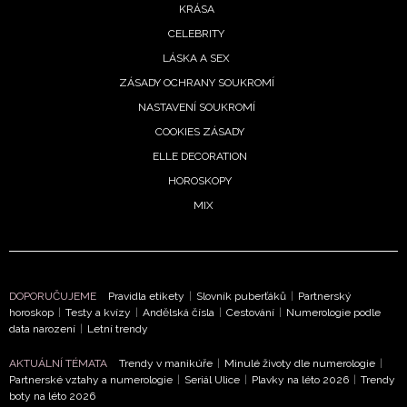
KRÁSA
CELEBRITY
LÁSKA A SEX
ZÁSADY OCHRANY SOUKROMÍ
NASTAVENÍ SOUKROMÍ
COOKIES ZÁSADY
ELLE DECORATION
HOROSKOPY
MIX
DOPORUČUJEME
Pravidla etikety
|
Slovník puberťáků
|
Partnerský
horoskop
|
Testy a kvízy
|
Andělská čísla
|
Cestování
|
Numerologie podle
data narození
|
Letní trendy
AKTUÁLNÍ TÉMATA
Trendy v manikúře
|
Minulé životy dle numerologie
|
Partnerské vztahy a numerologie
|
Seriál Ulice
|
Plavky na léto 2026
|
Trendy
boty na léto 2026