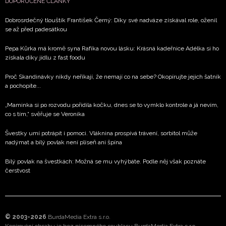
DOPORUČENÉ ČLÁNKY
Dobrosrdečný tlouštík František Černý: Díky své nadváze získával role, oženil
se až před padesátkou
Pepa Kůrka má kromě syna Rafíka novou lásku: Krásná kadeřnice Adélka si ho
získala díky jídlu z fast foodu
Proč Skandinávky nikdy neříkají, že nemají co na sebe? Okopírujte jejich šatník
a pochopíte...
„Maminka si po rozvodu pořídila kočku, dnes se to vymklo kontrole a já nevím,
co s tím,“ svěřuje se Veronika
Švestky umí potrápit i pomoci. Vláknina prospívá trávení, sorbitol může
nadýmat a bílý povlak není plíseň ani špína
Bílý povlak na švestkách: Možná se mu vyhýbáte. Podle něj však poznáte
čerstvost
© 2003-2026
BurdaMedia Extra s.r.o.
Kopírování obsahu je bez písemného souhlasu BurdaMedia Extra s.r.o.