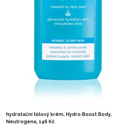
NEWSLETTER
ODESLAT
Přihlášením k newsletteru souhlasíte s
Obchodními
podmínkami společnosti BurdaMedia Extra s.r.o.
a
potvrzujete, že jste se seznámili se
Zásadami
ochrany soukromí
- BurdaMedia Extra s.r.o. bude s
Vašimi údaji pracovat zejména k organizaci a
vyhodnocení akce a zasílání novinek.
Chcete navíc dostávat i další zajímavé a exkluzivní
informace od našich partnerů? Pokud souhlasíte se
zpracováním údajů k tomuto účelu podle
Zásad ochrany
soukromí BurdaMedia Extra s.r.o.
, zaškrtněte toto pole.
hydratační tělový krém, Hydro Boost Body,
Neutrogena, 146 Kč