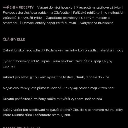
VAŘENÍ A RECEPTY
Vláčné domácí housky
|
7 receptů na salátové zálivky
|
Francouzská třešňová bublanina (Clafoutis)
|
Pařížské rohlíčky
|
30 nejlepších
způsobů, jak využít rybíz
|
Zapečené brambory s uzeným masem a
smetanou
|
Domácí iontový nápoj ze tří surovin
|
Nadýchaná bublanina
ČLÁNKY ELLE
Zakrýt bříško nebo odhalit? Kodaňské maminky boří pravidla mateřství i módy
Týdenní horoskop od 10. srpna: Lvům se obrací život, Štíři uspějí a Ryby
zpomalí
Víkend pro sebe: 5 tipů kam vyrazit na festival, drink, rande a do kina
Nejvíc cool žabky léta přímo z Kodaně. Zakrývají palec a mají kitten heel
Kreatin po třicítce? Pro ženy může mít větší význam, než se zdá
Každý večer jen scrollování na gauči a ticho? Zkuste s partnerem rutinu, díky
které uklidíte dům i zažehnete starou jiskru