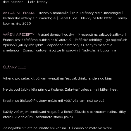
data narození
|
Letní trendy
AKTUÁLNÍ TÉMATA
Trendy v manikúře
|
Minulé životy dle numerologie
|
Partnerské vztahy a numerologie
|
Seriál Ulice
|
Plavky na léto 2026
|
Trendy
boty na léto 2026
VAŘENÍ A RECEPTY
Vláčné domácí housky
|
7 receptů na salátové zálivky
|
Francouzská třešňová bublanina (Clafoutis)
|
Pařížské rohlíčky
|
30 nejlepších
způsobů, jak využít rybíz
|
Zapečené brambory s uzeným masem a
smetanou
|
Domácí iontový nápoj ze tří surovin
|
Nadýchaná bublanina
ČLÁNKY ELLE
Víkend pro sebe: 5 tipů kam vyrazit na festival, drink, rande a do kina
Nejvíc cool žabky léta přímo z Kodaně. Zakrývají palec a mají kitten heel
Kreatin po třicítce? Pro ženy může mít větší význam, než se zdá
Každý večer jen scrollování na gauči a ticho? Zkuste s partnerem rutinu, díky
které uklidíte dům i zažehnete starou jiskru
Za největší hit léta neutratíte ani korunu. Už dávno ho máte ve skříni