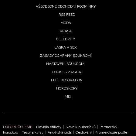
ochrany soukromí
- BurdaMedia Extra s.r.o. bude s
VŠEOBECNÉ OBCHODNÍ PODMÍNKY
Vašimi údaji pracovat zejména k organizaci a
RSS FEED
vyhodnocení akce a zasílání novinek.
MÓDA
Chcete navíc dostávat i další zajímavé a exkluzivní
KRÁSA
informace od našich partnerů? Pokud souhlasíte se
CELEBRITY
zpracováním údajů k tomuto účelu podle
Zásad ochrany
soukromí BurdaMedia Extra s.r.o.
, zaškrtněte toto pole.
LÁSKA A SEX
ZÁSADY OCHRANY SOUKROMÍ
NASTAVENÍ SOUKROMÍ
COOKIES ZÁSADY
ELLE DECORATION
HOROSKOPY
MIX
DOPORUČUJEME
Pravidla etikety
|
Slovník puberťáků
|
Partnerský
horoskop
|
Testy a kvízy
|
Andělská čísla
|
Cestování
|
Numerologie podle