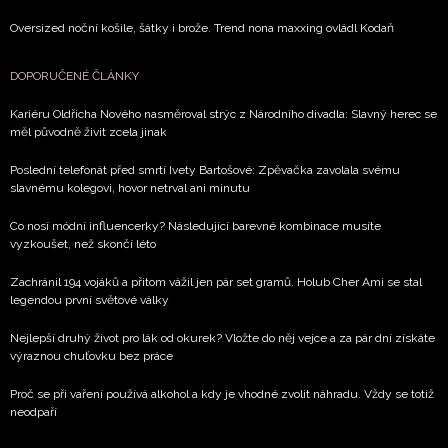
Oversized noční košile, šátky i brože. Trend nona maxxing ovládl Kodaň
DOPORUČENÉ ČLÁNKY
Kariéru Oldřicha Nového nasměroval strýc z Národního divadla: Slavný herec se
měl původně živit zcela jinak
Poslední telefonát před smrtí Ivety Bartošové: Zpěvačka zavolala svému
slavnému kolegovi, hovor netrval ani minutu
Co nosí módní influencerky? Následující barevné kombinace musíte
vyzkoušet, než skončí léto
Zachránil 194 vojáků a přitom vážil jen pár set gramů. Holub Cher Ami se stal
legendou první světové války
Nejlepší druhý život pro lák od okurek? Vložte do něj vejce a za pár dní získáte
výraznou chuťovku bez práce
Proč se při vaření používá alkohol a kdy je vhodné zvolit náhradu. Vždy se totiž
neodpaří