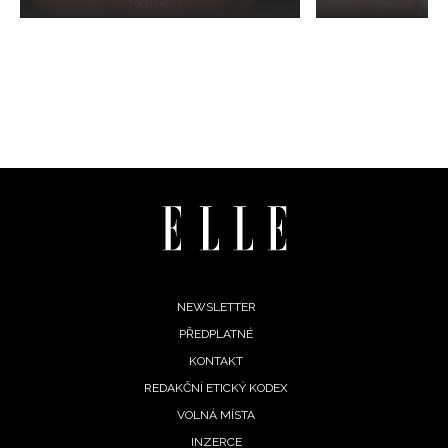
NEWSLETTER
Footer
NEWSLETTER
ODESLAT
PŘEDPLATNÉ
menu
KONTAKT
Přihlášením k newsletteru souhlasíte s
Obchodními
REDAKČNÍ ETICKÝ KODEX
podmínkami společnosti BurdaMedia Extra s.r.o.
a
VOLNÁ MÍSTA
potvrzujete, že jste se seznámili se
Zásadami
INZERCE