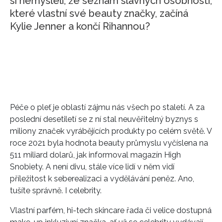
si nemysleli, že seznam slavných osobností,
které vlastní své beauty značky, začíná
Kylie Jenner a končí Rihannou?
Péče o pleť je oblastí zájmu nás všech po staletí. A za
poslední desetiletí se z ní stal neuvěřitelný byznys s
miliony značek vyrábějících produkty po celém světě. V
roce 2021 byla hodnota beauty průmyslu vyčíslena na
511 miliard dolarů, jak informoval magazín High
Snobiety. A není divu, stále více lidí v něm vidí
příležitost k seberealizaci a vydělávání peněz. Ano,
tušíte správně. I celebrity.
Vlastní parfém, hi-tech skincare řada či velice dostupná