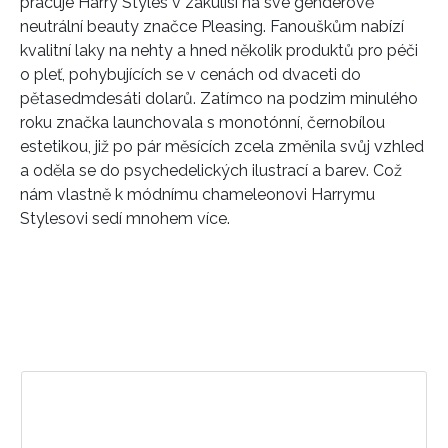
pracuje Harry Styles v zákulisí na své genderově
neutrální beauty značce Pleasing. Fanouškům nabízí
kvalitní laky na nehty a hned několik produktů pro péči
o pleť, pohybujících se v cenách od dvaceti do
pětasedmdesáti dolarů. Zatímco na podzim minulého
roku značka launchovala s monotónní, černobílou
estetikou, již po pár měsících zcela změnila svůj vzhled
a oděla se do psychedelických ilustrací a barev. Což
nám vlastně k módnímu chameleonovi Harrymu
Stylesovi sedí mnohem více.