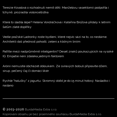
Terezie Kovalová o rozhodnutí nemít děti: Manželovu vasektomii podpořila i
tchyně, prozradila violoncellistka
Která to sladila lépe? Helena Vondráčková i Kateřina Brožová přidaly k letním
šatům zlaté doplňky
Vedle pražské Ladronky roste bydlení, které nejvíc sází na to, co nestárne.
Architekti dali přednost pohodlí, zeleni a klidným liniím
Patříte mezi nadprůměrně inteligentní? Deset znaků poukazujících na vysoké
IQ. Empatie není zdaleka jediným faktorem
Arónii nemusíte obcházet obloukem. Ze svíravých bobulí připravíte džem,
sirup, pečený čaj či domácí likér
Rychlé "halušky" z jogurtu: Skromný oběd je do 15 minut hotový. Nasladko i
naslano
© 2003-2026
BurdaMedia Extra s.r.o.
Kopírování obsahu je bez písemného souhlasu BurdaMedia Extra s.r.o.