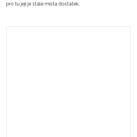
pro tu její je stále místa dostatek.
Zobrazit příspěvek na Instagramu