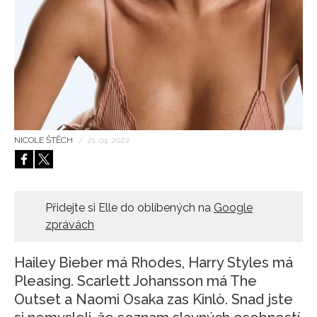
HOME
NICOLE ŠTĚCH
/
21. 04. 2022
Přidejte si Elle do oblíbených na
Google
zprávách
Hailey Bieber má Rhodes, Harry Styles má
Pleasing. Scarlett Johansson má The
Outset a Naomi Osaka zas Kinlò. Snad jste