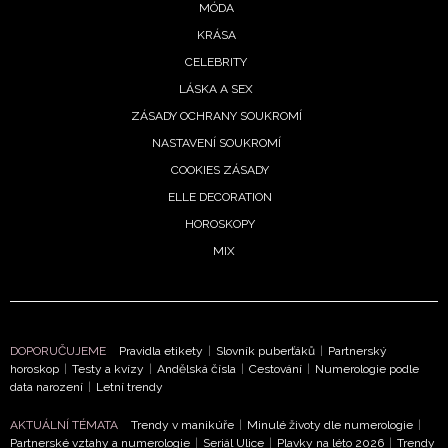
MÓDA
KRÁSA
CELEBRITY
LÁSKA A SEX
ZÁSADY OCHRANY SOUKROMÍ
NASTAVENÍ SOUKROMÍ
COOKIES ZÁSADY
ELLE DECORATION
HOROSKOPY
MIX
DOPORUČUJEME
Pravidla etikety
|
Slovník puberťáků
|
Partnerský
horoskop
|
Testy a kvízy
|
Andělská čísla
|
Cestování
|
Numerologie podle
data narození
|
Letní trendy
AKTUÁLNÍ TÉMATA
Trendy v manikúře
|
Minulé životy dle numerologie
|
Partnerské vztahy a numerologie
|
Seriál Ulice
|
Plavky na léto 2026
|
Trendy