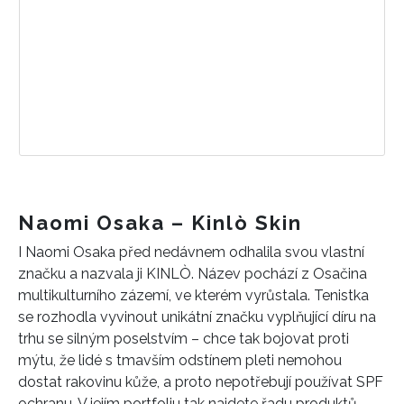
Naomi Osaka – Kinlò Skin
I Naomi Osaka před nedávnem odhalila svou vlastní
značku a nazvala ji KINLÒ. Název pochází z Osačina
multikulturního zázemí, ve kterém vyrůstala. Tenistka
se rozhodla vyvinout unikátní značku vyplňující díru na
trhu se silným poselstvím – chce tak bojovat proti
mýtu, že lidé s tmavším odstínem pleti nemohou
dostat rakovinu kůže, a proto nepotřebují používat SPF
ochranu. V jejím portfoliu tak najdete řadu produktů