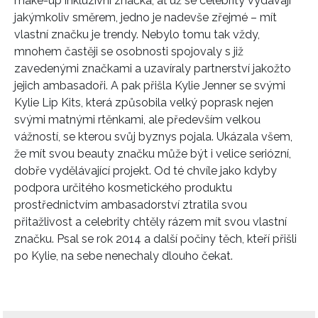
make-up inkluzivní značka, ať už se celebrity vydávají
jakýmkoliv směrem, jedno je nadevše zřejmé – mít
vlastní značku je trendy. Nebylo tomu tak vždy,
mnohem častěji se osobnosti spojovaly s již
zavedenými značkami a uzavíraly partnerství jakožto
jejich ambasadoři. A pak přišla Kylie Jenner se svými
Kylie Lip Kits, která způsobila velký poprask nejen
svými matnými rtěnkami, ale především velkou
vážností, se kterou svůj byznys pojala. Ukázala všem,
že mít svou beauty značku může být i velice seriózní,
dobře vydělávající projekt. Od té chvíle jako kdyby
podpora určitého kosmetického produktu
prostřednictvím ambasadorství ztratila svou
přitažlivost a celebrity chtěly rázem mít svou vlastní
značku. Psal se rok 2014 a další počiny těch, kteří přišli
po Kylie, na sebe nenechaly dlouho čekat.