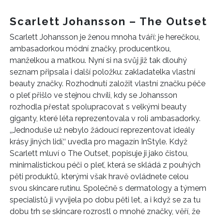
Scarlett Johansson – The Outset
Scarlett Johansson je ženou mnoha tváří: je herečkou,
ambasadorkou módní značky, producentkou,
manželkou a matkou. Nyní si na svůj již tak dlouhý
seznam připsala i další položku: zakladatelka vlastní
beauty značky. Rozhodnutí založit vlastní značku péče
o pleť přišlo ve stejnou chvíli, kdy se Johansson
rozhodla přestat spolupracovat s velkými beauty
giganty, které léta reprezentovala v roli ambasadorky.
‚‚Jednoduše už nebylo žádoucí reprezentovat ideály
krásy jiných lidí,‘‘ uvedla pro magazín InStyle. Když
Scarlett mluví o The Outset, popisuje ji jako čistou,
minimalistickou péči o pleť, která se skládá z pouhých
pěti produktů, kterými však hravě ovládnete celou
svou skincare rutinu. Společně s dermatology a týmem
specialistů ji vyvíjela po dobu pěti let, a i když se za tu
dobu trh se skincare rozrostl o mnohé značky, věří, že