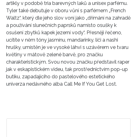
artikly v podobě tria barevných laků a unisex parfému.
Tyler také debutuje v oboru vůní s parfémem „French
Waltz“, který dle jeho slov voní jako „dřímání na zahradě
a používání slunečních paprsků namísto osušky k
osušení zbytků kapek jezerní vody“. Přesněji řečeno,
ucítíte v něm tóny jasmínu, mandarinky, liči a nashi
hrušky, umístěn je ve vysoké láhvi s uzávěrem ve tvaru
květiny v mátově zelené barvě, pro značku
charakteristickým. Svou novou značku představil raper
jak v eskapistickém videu, tak prostřednictvím pop-up
butiku, zapadajícího do pastelového estetického
univerza nedávného alba Call Me If You Get Lost.