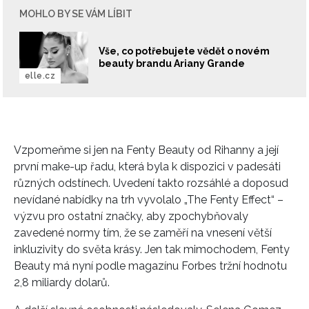
MOHLO BY SE VÁM LÍBIT
Vše, co potřebujete vědět o novém
beauty brandu Ariany Grande
elle.cz
Vzpomeňme si jen na Fenty Beauty od Rihanny a její
první make-up řadu, která byla k dispozici v padesáti
různých odstínech. Uvedení takto rozsáhlé a doposud
nevídané nabídky na trh vyvolalo „The Fenty Effect“ –
výzvu pro ostatní značky, aby zpochybňovaly
zavedené normy tím, že se zaměří na vnesení větší
inkluzivity do světa krásy. Jen tak mimochodem, Fenty
Beauty má nyní podle magazínu Forbes tržní hodnotu
2,8 miliardy dolarů.