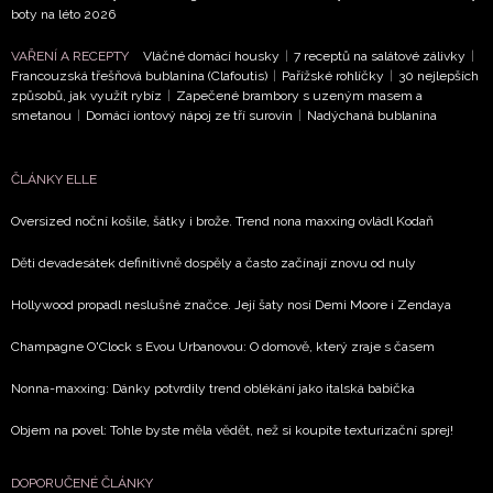
boty na léto 2026
VAŘENÍ A RECEPTY
Vláčné domácí housky
|
7 receptů na salátové zálivky
|
Francouzská třešňová bublanina (Clafoutis)
|
Pařížské rohlíčky
|
30 nejlepších
způsobů, jak využít rybíz
|
Zapečené brambory s uzeným masem a
smetanou
|
Domácí iontový nápoj ze tří surovin
|
Nadýchaná bublanina
ČLÁNKY ELLE
Oversized noční košile, šátky i brože. Trend nona maxxing ovládl Kodaň
Děti devadesátek definitivně dospěly a často začínají znovu od nuly
Hollywood propadl neslušné značce. Její šaty nosí Demi Moore i Zendaya
Champagne O'Clock s Evou Urbanovou: O domově, který zraje s časem
Nonna-maxxing: Dánky potvrdily trend oblékání jako italská babička
Objem na povel: Tohle byste měla vědět, než si koupíte texturizační sprej!
DOPORUČENÉ ČLÁNKY