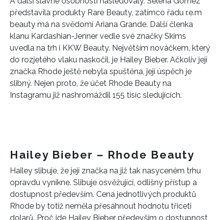
A další slavné osobnosti následovaly. Selena Gomez
představila produkty Rare Beauty, zatímco řadu r.e.m
beauty má na svědomí Ariana Grande. Další členka
klanu Kardashian-Jenner vedle své značky Skims
uvedla na trh i KKW Beauty. Největším nováčkem, který
do rozjetého vlaku naskočil, je Hailey Bieber. Ačkoliv její
značka Rhode ještě nebyla spuštěna, její úspěch je
slibný. Nejen proto, že účet Rhode Beauty na
Instagramu již nashromáždil 155 tisíc sledujících.
Hailey Bieber – Rhode Beauty
Hailey slibuje, že její značka na již tak nasyceném trhu
opravdu vynikne. Slibuje osvěžující, odlišný přístup a
dostupnost především. Cena jednotlivých produktů
Rhode by totiž neměla přesáhnout hodnotu třiceti
dolarů. Proč jde Hailey Bieber především o dostupnost,