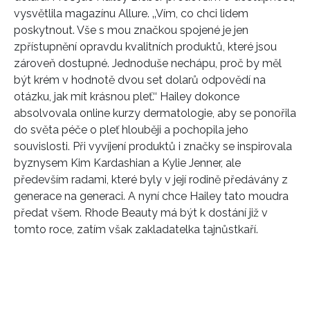
vysvětlila magazínu Allure. ‚‚Vím, co chci lidem
poskytnout. Vše s mou značkou spojené je jen
zpřístupnění opravdu kvalitních produktů, které jsou
zároveň dostupné. Jednoduše nechápu, proč by měl
být krém v hodnotě dvou set dolarů odpovědí na
otázku, jak mít krásnou pleť.‘‘ Hailey dokonce
absolvovala online kurzy dermatologie, aby se ponořila
do světa péče o pleť hlouběji a pochopila jeho
souvislosti. Při vyvíjení produktů i značky se inspirovala
byznysem Kim Kardashian a Kylie Jenner, ale
především radami, které byly v její rodině předávány z
generace na generaci. A nyní chce Hailey tato moudra
předat všem. Rhode Beauty má být k dostání již v
tomto roce, zatím však zakladatelka tajnůstkaří.