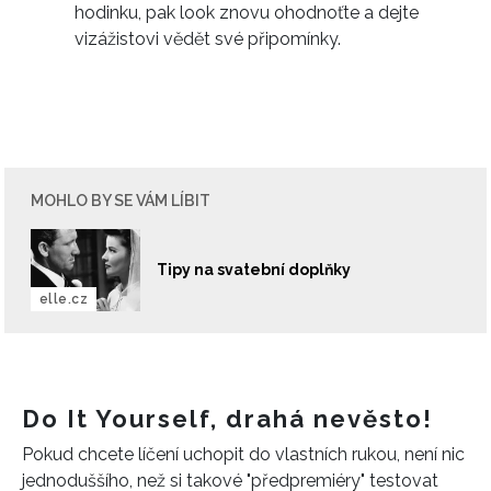
hodinku, pak look znovu ohodnoťte a dejte
vizážistovi vědět své připomínky.
MOHLO BY SE VÁM LÍBIT
Tipy na svatební doplňky
elle.cz
Do It Yourself, drahá nevěsto!
Pokud chcete líčení uchopit do vlastních rukou, není nic
jednoduššího, než si takové "předpremiéry" testovat