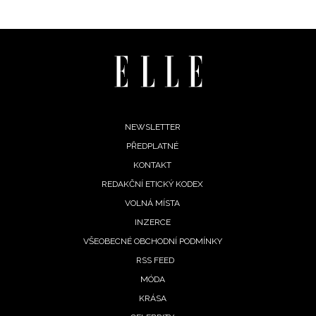
informace od našich partnerů? Pokud souhlasíte se
zpracováním údajů k tomuto účelu podle
Zásad ochrany
soukromí BurdaMedia Extra s.r.o.
, zaškrtněte toto pole.
Footer
NEWSLETTER
PŘEDPLATNÉ
menu
KONTAKT
REDAKČNÍ ETICKÝ KODEX
VOLNÁ MÍSTA
INZERCE
VŠEOBECNÉ OBCHODNÍ PODMÍNKY
RSS FEED
MÓDA
KRÁSA