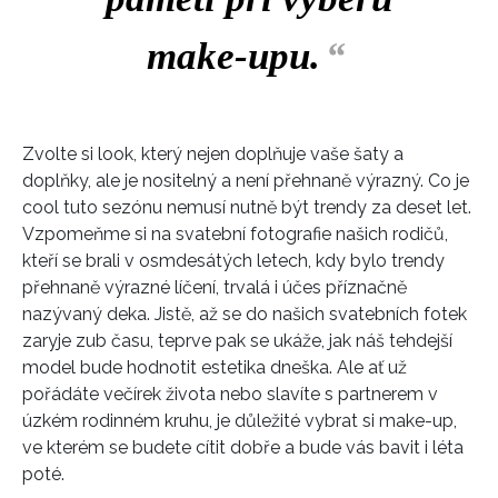
make-upu.
“
Zvolte si look, který nejen doplňuje vaše šaty a
doplňky, ale je nositelný a není přehnaně výrazný. Co je
cool tuto sezónu nemusí nutně být trendy za deset let.
Vzpomeňme si na svatební fotografie našich rodičů,
kteří se brali v osmdesátých letech, kdy bylo trendy
přehnaně výrazné líčení, trvalá i účes příznačně
nazývaný deka. Jistě, až se do našich svatebních fotek
zaryje zub času, teprve pak se ukáže, jak náš tehdejší
model bude hodnotit estetika dneška. Ale
ať už
pořádáte večírek života nebo slavíte s partnerem v
úzkém rodinném kruhu, je důležité vybrat si make-up,
ve kterém se budete cítit dobře a bude vás bavit i léta
poté.