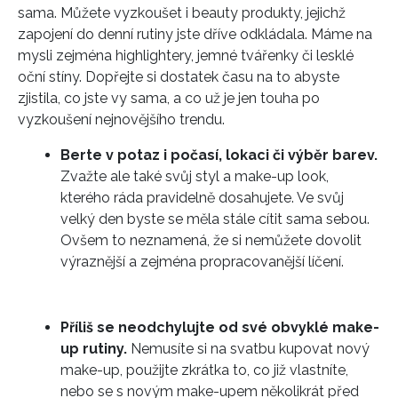
sama. Můžete vyzkoušet i beauty produkty, jejichž
zapojení do denní rutiny jste dříve odkládala. Máme na
mysli zejména highlightery, jemné tvářenky či lesklé
INFORMACE
oční stíny. Dopřejte si dostatek času na to abyste
zjistila, co jste vy sama, a co už je jen touha po
REDAKCE
vyzkoušení nejnovějšího trendu.
Berte v potaz i počasí, lokaci či výběr barev.
Zvažte ale také svůj styl a make-up look,
kterého ráda pravidelně dosahujete. Ve svůj
velký den byste se měla stále cítit sama sebou.
Ovšem to neznamená, že si nemůžete dovolit
výraznější a zejména propracovanější líčení.
Příliš se neodchylujte od své obvyklé make-
up rutiny.
Nemusíte si na svatbu kupovat nový
make-up, použijte zkrátka to, co již vlastníte,
nebo se s novým make-upem několikrát před