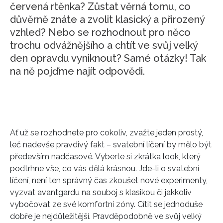
červená rtěnka? Zůstat věrná tomu, co
důvěrně znáte a zvolit klasický a přirozený
vzhled? Nebo se rozhodnout pro něco
trochu odvážnějšího a chtít ve svůj velký
den opravdu vyniknout? Samé otázky! Tak
na ně pojďme najít odpovědi.
Ať už se rozhodnete pro cokoliv, zvažte jeden prostý,
leč nadevše pravdivý fakt – svatební líčení by mělo být
především nadčasové. Vyberte si zkrátka look, který
podtrhne vše, co vás dělá krásnou. Jde-li o svatební
líčení, není ten správný čas zkoušet nové experimenty,
vyzvat avantgardu na souboj s klasikou či jakkoliv
vybočovat ze své komfortní zóny. Cítit se jednoduše
dobře je nejdůležitější. Pravděpodobně ve svůj velký