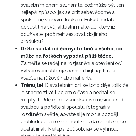
svatebním dnem seznamte, což může být ten
nejlepší způsob, jak se cítit sebevědomě a
spokojeně se svým lookem. Pokud nedáte
dopustit na svůj aktuální make-up, který již
používáte, proč neinvestovat do jiného
produktu?
Držte se dál od černých stínů a všeho, co
může na fotkách vypadat příliš těžce.
Zaměřte se raději na rozjasnění a otevření očí,
vytvarování obličeje pomocí highlighteru a
vsaďte na růžové nebo nahé rty.
Trénujte!
O svatebním dni se toho děje tolik, že
je snadné ztratit pojem o čase a nechat se
rozptýlit. Udělejte si zkoušku dva měsíce před
svatbou a pořiďte si spoustu fotografií v
rozdílném světle, abyste si je mohla později
prohlédnout a rozhodnout se, zda chcete něco
udělat jinak. Nejlepší způsob, jak se vyhnout