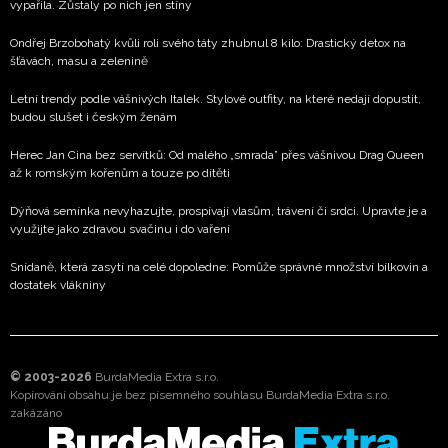
vypařila. Zůstaly po nich jen stíny
Ondřej Brzobohatý kvůli roli svého táty zhubnul 8 kilo: Drastický detox na
šťávách, masu a zelenině
Letní trendy podle vášnivých Italek. Stylové outfity, na které nedají dopustit,
budou slušet i českým ženám
Herec Jan Cina bez servítků: Od malého „smrada” přes vášnivou Drag Queen
až k romským kořenům a touze po dítěti
Dýňová semínka nevyhazujte, prospívají vlasům, trávení či srdci. Upravte je a
využijte jako zdravou svačinu i do vaření
Snídaně, která zasytí na celé dopoledne: Pomůže správné množství bílkovin a
dostatek vlákniny
© 2003-2026
BurdaMedia Extra s.r.o.
Kopírování obsahu je bez písemného souhlasu BurdaMedia Extra s.r.o.
zakázáno