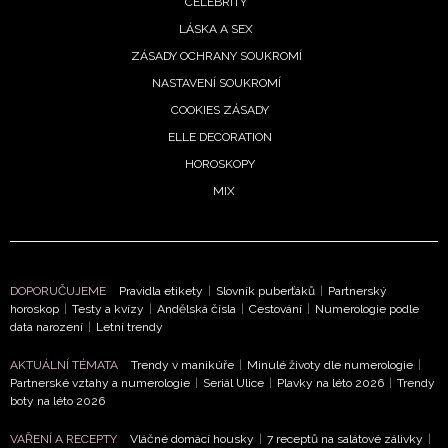
CELEBRITY
LÁSKA A SEX
ZÁSADY OCHRANY SOUKROMÍ
NASTAVENÍ SOUKROMÍ
COOKIES ZÁSADY
ELLE DECORATION
HOROSKOPY
MIX
DOPORUČUJEME
Pravidla etikety
|
Slovník puberťáků
|
Partnerský
horoskop
|
Testy a kvízy
|
Andělská čísla
|
Cestování
|
Numerologie podle
data narození
|
Letní trendy
AKTUÁLNÍ TÉMATA
Trendy v manikúře
|
Minulé životy dle numerologie
|
Partnerské vztahy a numerologie
|
Seriál Ulice
|
Plavky na léto 2026
|
Trendy
boty na léto 2026
VAŘENÍ A RECEPTY
Vláčné domácí housky
|
7 receptů na salátové zálivky
|