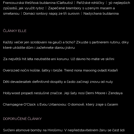
Francouzská třešňová bublanina (Clafoutis)
|
Pařížské rohlíčky
|
30 nejlepších
způsobů, jak využít rybíz
|
Zapečené brambory s uzeným masem a
smetanou
|
Domácí iontový nápoj ze tří surovin
|
Nadýchaná bublanina
ČLÁNKY ELLE
Každý večer jen scrollování na gauči a ticho? Zkuste s partnerem rutinu, díky
které uklidíte dům i zažehnete starou jiskru
Za největší hit léta neutratíte ani korunu. Už dávno ho máte ve skříni
Oversized noční košile, šátky i brože. Trend nona maxxing ovládl Kodaň
Děti devadesátek definitivně dospěly a často začínají znovu od nuly
Hollywood propadl neslušné značce. Její šaty nosí Demi Moore i Zendaya
Champagne O'Clock s Evou Urbanovou: O domově, který zraje s časem
DOPORUČENÉ ČLÁNKY
Svržení atomové bomby na Hirošimu: V nepředstavitelném žáru se část lidí