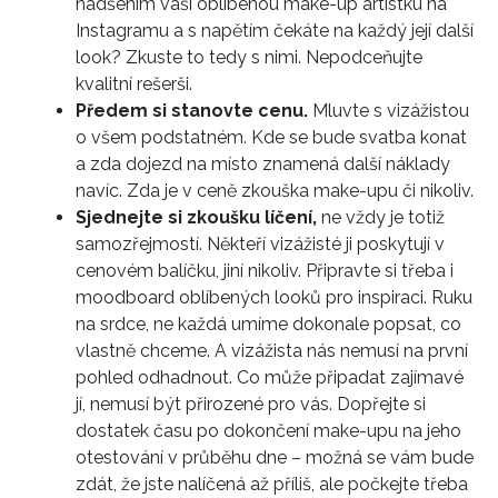
nadšením vaši oblíbenou make-up artistku na
Instagramu a s napětím čekáte na každý její další
look? Zkuste to tedy s nimi. Nepodceňujte
kvalitní rešerši.
Předem si stanovte cenu.
Mluvte s vizážistou
o všem podstatném. Kde se bude svatba konat
a zda dojezd na místo znamená další náklady
navíc. Zda je v ceně zkouška make-upu či nikoliv.
Sjednejte si zkoušku líčení,
ne vždy je totiž
samozřejmostí. Někteří vizážisté ji poskytují v
cenovém balíčku, jiní nikoliv. Připravte si třeba i
moodboard oblíbených looků pro inspiraci. Ruku
na srdce, ne každá umíme dokonale popsat, co
vlastně chceme. A vizážista nás nemusí na první
pohled odhadnout. Co může připadat zajímavé
jí, nemusí být přirozené pro vás. Dopřejte si
dostatek času po dokončení make-upu na jeho
otestování v průběhu dne – možná se vám bude
zdát, že jste nalíčená až příliš, ale počkejte třeba