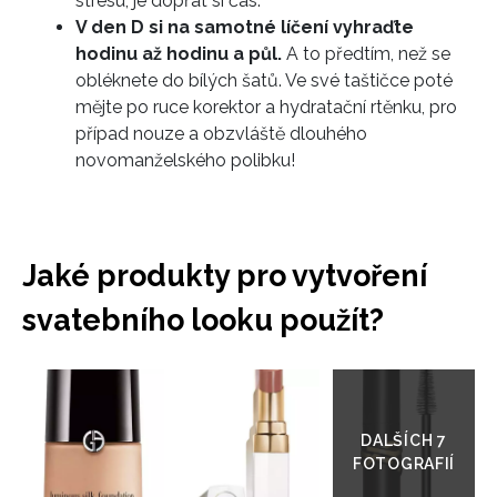
stresu, je dopřát si čas.
V den D si na samotné líčení vyhraďte
hodinu až hodinu a půl.
A to předtím, než se
obléknete do bílých šatů. Ve své taštičce poté
mějte po ruce korektor a hydratační rtěnku, pro
případ nouze a obzvláště dlouhého
novomanželského polibku!
Jaké produkty pro vytvoření
svatebního looku použít?
Přejít
do
galerie