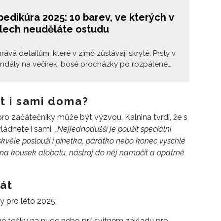
pedikúra 2025: 10 barev, ve kterých v
lech neuděláte ostudu
rává detailům, které v zimě zůstávají skryté. Prsty v
andály na večírek, bosé procházky po rozpálené
ebo měkké trávě. Ať už patříte mezi ty, kdo si lakují
dle nálady, nebo máte jeden oblíbený odstín na
o, letos si s tím trochu pohrajte. Trendy barvy
t i sami doma?
ni nenápadné, ani předvídatelné, spíš naopak.
a pro začátečníky může být výzvou, Kalnina tvrdí, že s
ervená, jelly růžová nebo tyrkysová jako Karibik
ádnete i sami.
„Nejjednodušší je použít speciální
ýt vidět. A vaše nohy taky.
skvěle poslouží i pinetka, párátko nebo konec vyschlé
 na kousek alobalu, nástroj do něj namočit a opatrně
nát
y pro léto 2025:
mné tečky na nude nebo průsvitném základu pro