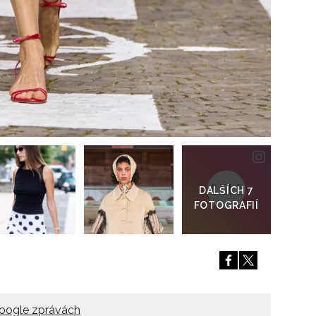
Přejít
do
galerie
oogle zprávách