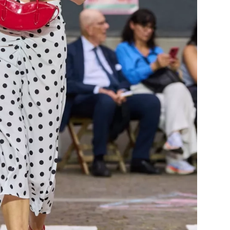
Přihlášením k newsletteru souhlasíte s
Obcho
společnosti BurdaMedia Extra s.r.o.
a potv
Zásadami ochrany soukromí
- BurdaMedia E
pracovat zejména k organizaci a vyhodnocení 
Chcete navíc dostávat i další zajímavé a exkluz
Pokud souhlasíte se zpracováním údajů k tom
soukromí BurdaMedia Extra s.r.o.
, zaškrtnět