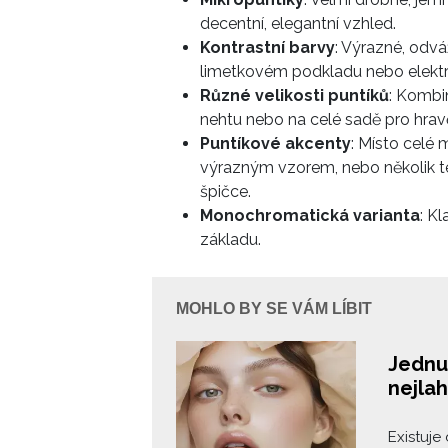
decentní, elegantní vzhled.
Kontrastní barvy
: Výrazné, odv
limetkovém podkladu nebo elektri
Různé velikosti puntíků
: Kombi
nehtu nebo na celé sadě pro hravě
Puntíkové akcenty
: Místo celé 
výrazným vzorem, nebo několik t
špičce.
Monochromatická varianta
: K
základu.
MOHLO BY SE VÁM LÍBIT
Jednu 
nejla
Existuje 