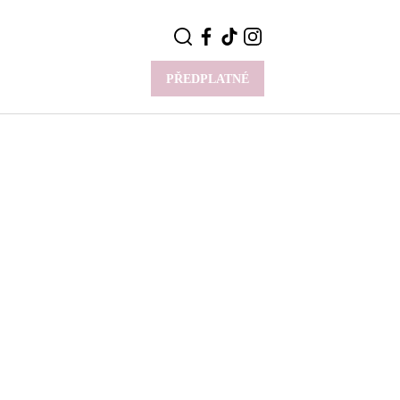
PŘEDPLATNÉ
VÍCE
Y
CELEBRITY
Novinky
Styl slavných
Rozhovory
ie