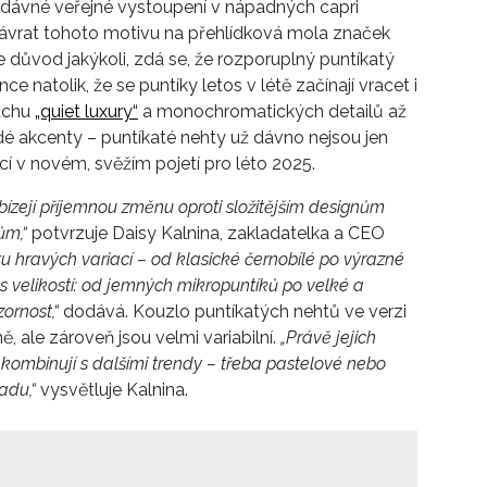
nedávné veřejné vystoupení v nápadných capri
návrat tohoto motivu na přehlídková mola značek
je důvod jakýkoli, zdá se, že rozporuplný puntíkatý
e natolik, že se puntíky letos v létě začínají vracet i
duchu
„quiet luxury“
a monochromatických detailů až
é akcenty – puntíkaté nehty už dávno nejsou jen
cí v novém, svěžím pojetí pro léto 2025.
bízejí příjemnou změnu oproti složitějším designům
ům,“
potvrzuje Daisy Kalnina, zakladatelka a CEO
u hravých variací – od klasické černobílé po výrazné
 s velikostí: od jemných mikropuntíků po velké a
zornost,“
dodává. Kouzlo puntíkatých nehtů ve verzi
ě, ale zároveň jsou velmi variabilní.
„Právě jejich
e kombinují s dalšími trendy – třeba pastelové nebo
adu,“
vysvětluje Kalnina.