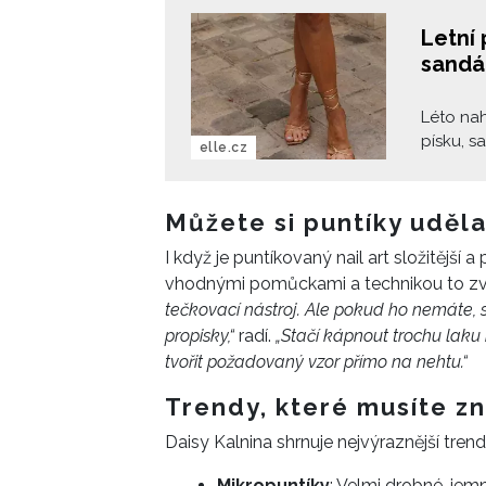
Letní 
sandá
Léto nah
písku, s
elle.cz
dlažbě n
nehty po
celé lét
Můžete si puntíky uděla
nejsou a
I když je puntíkovaný nail art složitější 
Zářivá č
vhodnými pomůckami a technikou to zvl
chtějí b
tečkovací nástroj. Ale pokud ho nemáte, 
propisky,“
radí.
„Stačí kápnout trochu laku
tvořit požadovaný vzor přímo na nehtu.“
Trendy, které musíte z
Daisy Kalnina shrnuje nejvýraznější trend
Mikropuntíky
: Velmi drobné, je