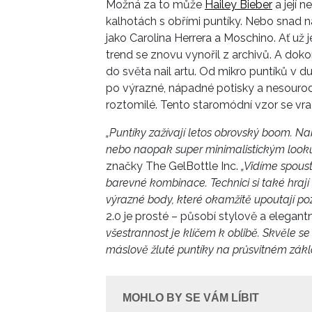
Možná za to může
Hailey Bieber
a její 
kalhotách s obřími puntíky. Nebo snad 
jako Carolina Herrera a Moschino. Ať už 
trend se znovu vynořil z archivů. A dokonc
do světa nail artu. Od mikro puntíků v 
po výrazné, nápadné potisky a nesourod
roztomilé. Tento staromódní vzor se vra
„Puntíky zažívají letos obrovský boom. Na
nebo naopak super minimalistickým look
značky The GelBottle Inc.
„Vidíme spoust
barevné kombinace. Technici si také hrají
výrazné body, které okamžitě upoutají po
2.0 je prosté – působí stylově a elegantn
všestrannost je klíčem k oblibě. Skvěle s
máslově žluté puntíky na průsvitném zákl
MOHLO BY SE VÁM LÍBIT