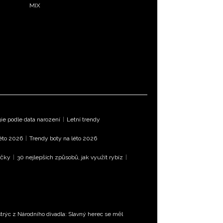
MIX
e podle data narození
|
Letní trendy
léto 2026
|
Trendy boty na léto 2026
íčky
|
30 nejlepších způsobů, jak využít rybíz
|
trýc z Národního divadla: Slavný herec se měl