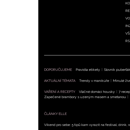
m
KO
RE
VO
IN
VŠ
RS
DOPORUČUJEME
Pravidla etikety
|
Slovník puberťá
AKTUÁLNÍ TÉMATA
Trendy v manikúře
|
Minulé živ
VAŘENÍ A RECEPTY
Vláčné domácí housky
|
7 recep
Zapečené brambory s uzeným masem a smetanou
|
ČLÁNKY ELLE
Víkend pro sebe: 5 tipů kam vyrazit na festival, drink, 