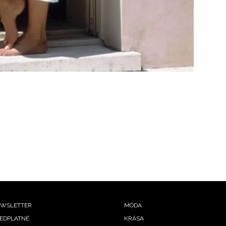
ooter
WSLETTER
MÓDA
EDPLATNÉ
KRÁSA