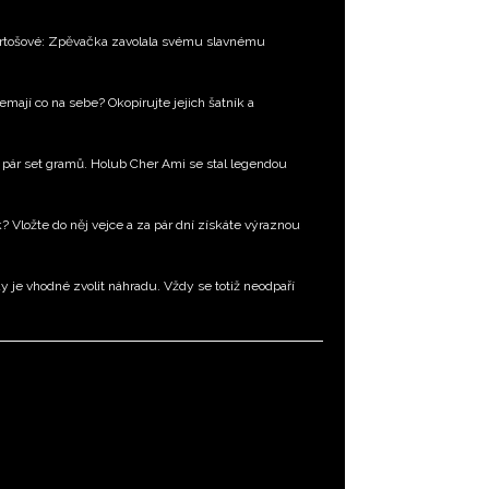
Bartošové: Zpěvačka zavolala svému slavnému
emají co na sebe? Okopírujte jejich šatník a
en pár set gramů. Holub Cher Ami se stal legendou
k? Vložte do něj vejce a za pár dní získáte výraznou
dy je vhodné zvolit náhradu. Vždy se totiž neodpaří