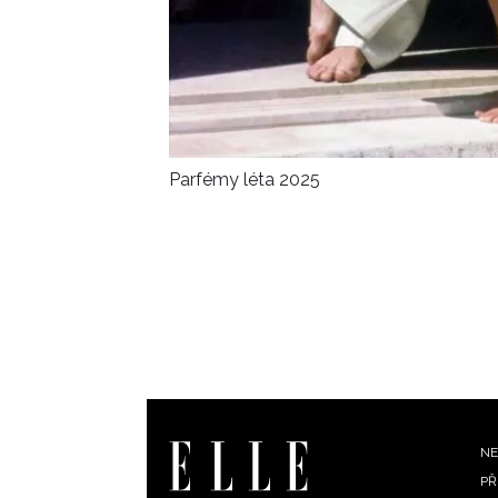
Parfémy léta 2025
F
NE
PŘ