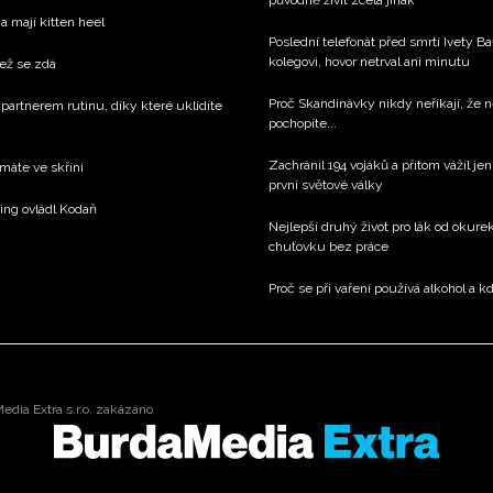
původně živit zcela jinak
a mají kitten heel
Poslední telefonát před smrtí Ivety 
kolegovi, hovor netrval ani minutu
než se zdá
Proč Skandinávky nikdy neříkají, že n
 partnerem rutinu, díky které uklidíte
pochopíte...
Zachránil 194 vojáků a přitom vážil j
 máte ve skříni
první světové války
xing ovládl Kodaň
Nejlepší druhý život pro lák od okure
chuťovku bez práce
Proč se při vaření používá alkohol a k
dia Extra s.r.o. zakázáno