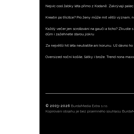
Nejvíc cool žabky léta přímo z Kodaně. Zakrývají palec 
Kreatin po třicítce? Pro ženy může mít větší význam, 
Každý večer jen scrollování na gauči a ticho? Zkuste s
dům i zažehnete starou jiskru
Za největší hit léta neutratíte ani korunu. Už dávno ho
Oversized noční košile, šátky i brože. Trend nona max
© 2003-2026
BurdaMedia Extra s.r.o.
Kopírování obsahu je bez písemného souhlasu BurdaMe