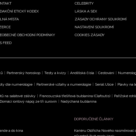
enu
NTAKT
CELEBRITY
DAKČNÍ ETICKÝ KODEX
LÁSKA A SEX
LNÁ MÍSTA
ZÁSADY OCHRANY SOUKROMÍ
ZERCE
NASTAVENÍ SOUKROMÍ
EOBECNÉ OBCHODNÍ PODMÍNKY
COOKIES ZÁSADY
S FEED
ků
|
Partnerský horoskop
|
Testy a kvízy
|
Andělská čísla
|
Cestování
|
Numerologi
oty dle numerologie
|
Partnerské vztahy a numerologie
|
Seriál Ulice
|
Plavky na 
tů na salátové zálivky
|
Francouzská třešňová bublanina (Clafoutis)
|
Pařížské rohl
Domácí iontový nápoj ze tří surovin
|
Nadýchaná bublanina
DOPORUČENÉ ČLÁNKY
rande a do kina
Kariéru Oldřicha Nového nasměroval s