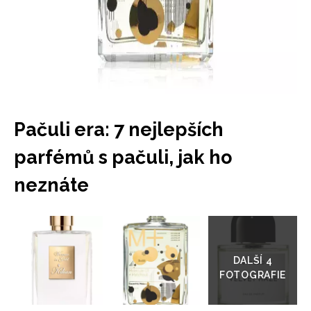
Pačuli era: 7 nejlepších
parfémů s pačuli, jak ho
neznáte
Přejít
do
galerie