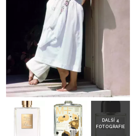
HOME
Přejít
do
galerie