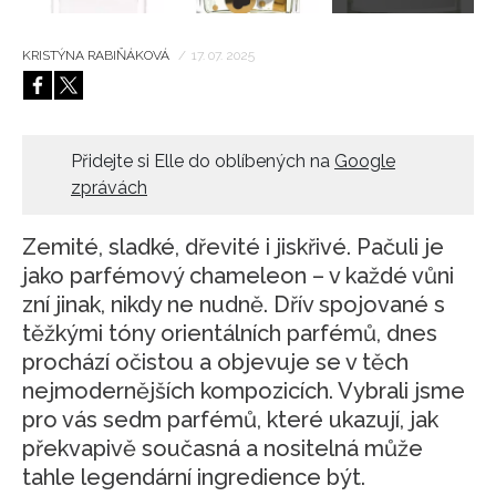
KRISTÝNA RABIŇÁKOVÁ
/
17. 07. 2025
Přidejte si Elle do oblíbených na
Google
zprávách
Zemité, sladké, dřevité i jiskřivé. Pačuli je
jako parfémový chameleon – v každé vůni
zní jinak, nikdy ne nudně. Dřív spojované s
těžkými tóny orientálních parfémů, dnes
prochází očistou a objevuje se v těch
nejmodernějších kompozicích. Vybrali jsme
pro vás sedm parfémů, které ukazují, jak
překvapivě současná a nositelná může
tahle legendární ingredience být.