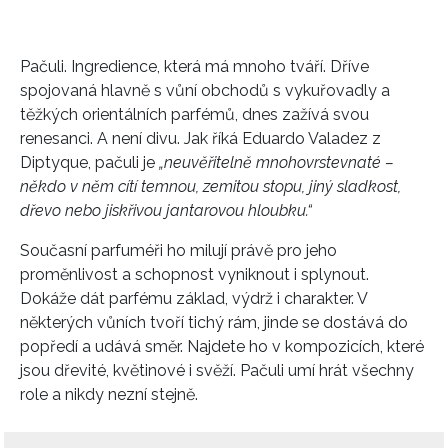
Pačuli. Ingredience, která má mnoho tváří. Dříve
spojovaná hlavně s vůní obchodů s vykuřovadly a
těžkých orientálních parfémů, dnes zažívá svou
renesanci. A není divu. Jak říká Eduardo Valadez z
Diptyque, pačuli je
„neuvěřitelně mnohovrstevnaté –
někdo v něm cítí temnou, zemitou stopu, jiný sladkost,
dřevo nebo jiskřivou jantarovou hloubku.“
Současní parfuméři ho milují právě pro jeho
proměnlivost a schopnost vyniknout i splynout.
Dokáže dát parfému základ, výdrž i charakter. V
některých vůních tvoří tichý rám, jinde se dostává do
popředí a udává směr. Najdete ho v kompozicích, které
jsou dřevité, květinové i svěží. Pačuli umí hrát všechny
role a nikdy nezní stejně.