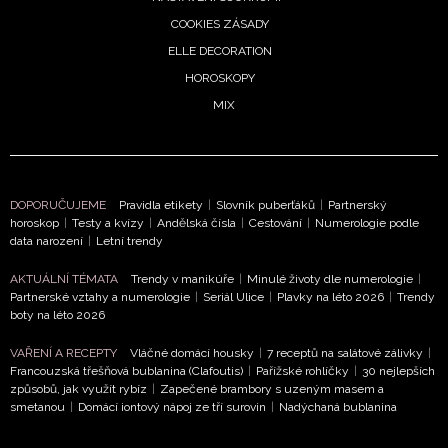
COOKIES ZÁSADY
ELLE DECORATION
HOROSKOPY
MIX
DOPORUČUJEME
Pravidla etikety
|
Slovník puberťáků
|
Partnerský
horoskop
|
Testy a kvízy
|
Andělská čísla
|
Cestování
|
Numerologie podle
data narození
|
Letní trendy
AKTUÁLNÍ TÉMATA
Trendy v manikúře
|
Minulé životy dle numerologie
|
Partnerské vztahy a numerologie
|
Seriál Ulice
|
Plavky na léto 2026
|
Trendy
boty na léto 2026
VAŘENÍ A RECEPTY
Vláčné domácí housky
|
7 receptů na salátové zálivky
|
Francouzská třešňová bublanina (Clafoutis)
|
Pařížské rohlíčky
|
30 nejlepších
způsobů, jak využít rybíz
|
Zapečené brambory s uzeným masem a
smetanou
|
Domácí iontový nápoj ze tří surovin
|
Nadýchaná bublanina