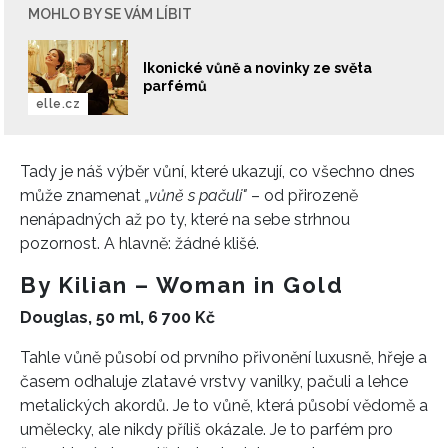
MOHLO BY SE VÁM LÍBIT
Ikonické vůně a novinky ze světa
parfémů
elle.cz
Tady je náš výběr vůní, které ukazují, co všechno dnes
může znamenat
„vůně s pačuli"
– od přirozeně
nenápadných až po ty, které na sebe strhnou
pozornost. A hlavně: žádné klišé.
By Kilian – Woman in Gold
Douglas, 50 ml, 6 700 Kč
Tahle vůně působí od prvního přivonění luxusně, hřeje a
časem odhaluje zlatavé vrstvy vanilky, pačuli a lehce
metalických akordů. Je to vůně, která působí vědomě a
umělecky, ale nikdy příliš okázale. Je to parfém pro