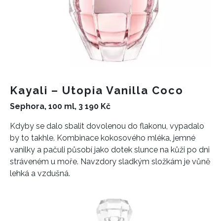
Kayali – Utopia Vanilla Coco
Sephora, 100 ml, 3 190 Kč
Kdyby se dalo sbalit dovolenou do flakonu, vypadalo
INFORMACE
by to takhle. Kombinace kokosového mléka, jemné
REDAKCE
vanilky a pačuli působí jako dotek slunce na kůži po dni
stráveném u moře. Navzdory sladkým složkám je vůně
lehká a vzdušná.