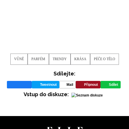
VŮNĚ
PARFÉM
TRENDY
KRÁSA
PÉČE O TĚLO
Sdílejte:
Tweetnout
Mail
Připnout
Sdílet
Vstup do diskuze: