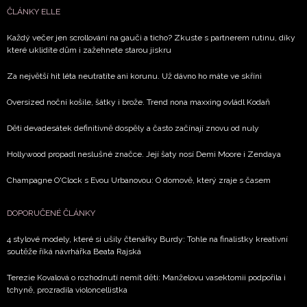
ČLÁNKY ELLE
Každý večer jen scrollování na gauči a ticho? Zkuste s partnerem rutinu, díky
které uklidíte dům i zažehnete starou jiskru
Za největší hit léta neutratíte ani korunu. Už dávno ho máte ve skříni
Oversized noční košile, šátky i brože. Trend nona maxxing ovládl Kodaň
Děti devadesátek definitivně dospěly a často začínají znovu od nuly
Hollywood propadl neslušné značce. Její šaty nosí Demi Moore i Zendaya
Champagne O'Clock s Evou Urbanovou: O domově, který zraje s časem
DOPORUČENÉ ČLÁNKY
4 stylové modely, které si ušily čtenářky Burdy: Tohle na finalistky kreativní
soutěže říká návrhářka Beata Rajská
Terezie Kovalová o rozhodnutí nemít děti: Manželovu vasektomii podpořila i
tchyně, prozradila violoncellistka