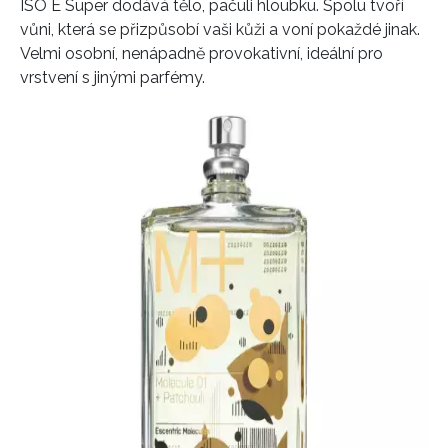
ISO E Super dodává tělo, pačuli hloubku. Spolu tvoří
vůni, která se přizpůsobí vaši kůži a voní pokaždé jinak.
Velmi osobní, nenápadně provokativní, ideální pro
vrstvení s jinými parfémy.