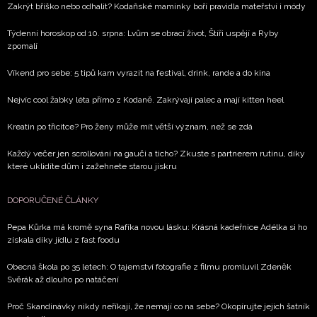
Zakrýt bříško nebo odhalit? Kodaňské maminky boří pravidla mateřství i módy
Týdenní horoskop od 10. srpna: Lvům se obrací život, Štíři uspějí a Ryby
zpomalí
Víkend pro sebe: 5 tipů kam vyrazit na festival, drink, rande a do kina
Nejvíc cool žabky léta přímo z Kodaně. Zakrývají palec a mají kitten heel
Kreatin po třicítce? Pro ženy může mít větší význam, než se zdá
Každý večer jen scrollování na gauči a ticho? Zkuste s partnerem rutinu, díky
které uklidíte dům i zažehnete starou jiskru
DOPORUČENÉ ČLÁNKY
Pepa Kůrka má kromě syna Rafíka novou lásku: Krásná kadeřnice Adélka si ho
získala díky jídlu z fast foodu
Obecná škola po 35 letech: O tajemství fotografie z filmu promluvil Zdeněk
Svěrák až dlouho po natáčení
Proč Skandinávky nikdy neříkají, že nemají co na sebe? Okopírujte jejich šatník