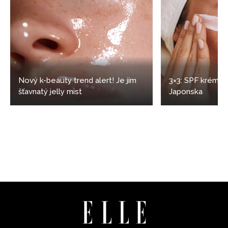
Nový k-beauty trend alert! Je jím
3×3: SPF krémy z
šťavnatý jelly mist
Japonska