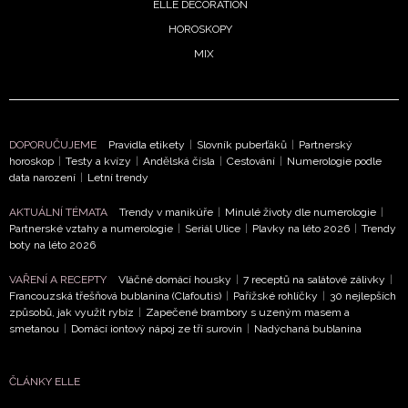
ELLE DECORATION
HOROSKOPY
MIX
DOPORUČUJEME
Pravidla etikety
|
Slovník puberťáků
|
Partnerský
horoskop
|
Testy a kvízy
|
Andělská čísla
|
Cestování
|
Numerologie podle
data narození
|
Letní trendy
AKTUÁLNÍ TÉMATA
Trendy v manikúře
|
Minulé životy dle numerologie
|
Partnerské vztahy a numerologie
|
Seriál Ulice
|
Plavky na léto 2026
|
Trendy
boty na léto 2026
VAŘENÍ A RECEPTY
Vláčné domácí housky
|
7 receptů na salátové zálivky
|
Francouzská třešňová bublanina (Clafoutis)
|
Pařížské rohlíčky
|
30 nejlepších
způsobů, jak využít rybíz
|
Zapečené brambory s uzeným masem a
smetanou
|
Domácí iontový nápoj ze tří surovin
|
Nadýchaná bublanina
ČLÁNKY ELLE