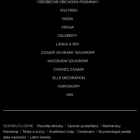
VŠEOBECNÉ OBCHODNÍ PODMÍNKY
RSS FEED
MÓDA
KRÁSA
CELEBRITY
LÁSKA A SEX
ZÁSADY OCHRANY SOUKROMÍ
NASTAVENÍ SOUKROMÍ
COOKIES ZÁSADY
ELLE DECORATION
HOROSKOPY
MIX
DOPORUČUJEME
Pravidla etikety
|
Slovník puberťáků
|
Partnerský
horoskop
|
Testy a kvízy
|
Andělská čísla
|
Cestování
|
Numerologie podle
data narození
|
Letní trendy