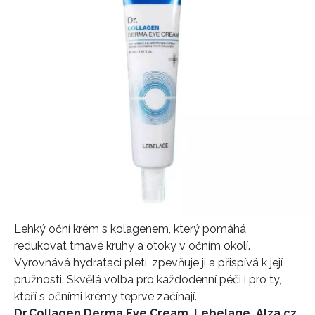
Lehký oční krém s kolagenem, který pomáhá
redukovat tmavé kruhy a otoky v očním okolí.
Vyrovnává hydrataci pleti, zpevňuje ji a přispívá k její
pružnosti. Skvělá volba pro každodenní péči i pro ty,
kteří s očními krémy teprve začínají.
Dr.Collagen Derma Eye Cream, Lebelage, Alza.cz,