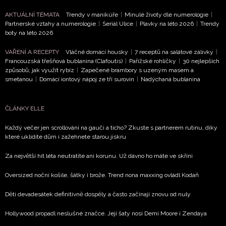
AKTUÁLNÍ TÉMATA
Trendy v manikúře
|
Minulé životy dle numerologie
|
Partnerské vztahy a numerologie
|
Seriál Ulice
|
Plavky na léto 2026
|
Trendy
boty na léto 2026
VAŘENÍ A RECEPTY
Vláčné domácí housky
|
7 receptů na salátové zálivky
|
Francouzská třešňová bublanina (Clafoutis)
|
Pařížské rohlíčky
|
30 nejlepších
způsobů, jak využít rybíz
|
Zapečené brambory s uzeným masem a
smetanou
|
Domácí iontový nápoj ze tří surovin
|
Nadýchaná bublanina
ČLÁNKY ELLE
Každý večer jen scrollování na gauči a ticho? Zkuste s partnerem rutinu, díky
které uklidíte dům i zažehnete starou jiskru
Za největší hit léta neutratíte ani korunu. Už dávno ho máte ve skříni
Oversized noční košile, šátky i brože. Trend nona maxxing ovládl Kodaň
Děti devadesátek definitivně dospěly a často začínají znovu od nuly
Hollywood propadl neslušné značce. Její šaty nosí Demi Moore i Zendaya