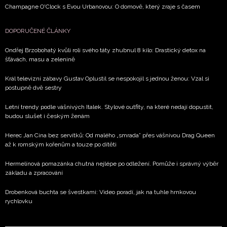
Champagne O'Clock s Evou Urbanovou: O domově, který zraje s časem
DOPORUČENÉ ČLÁNKY
Ondřej Brzobohatý kvůli roli svého táty zhubnul 8 kilo: Drastický detox na
šťávách, masu a zelenině
Král televizní zábavy Gustav Oplustil se nespokojil s jednou ženou: Vzal si
postupně dvě sestry
Letní trendy podle vášnivých Italek. Stylové outfity, na které nedají dopustit,
budou slušet i českým ženám
Herec Jan Cina bez servítků: Od malého „smrada” přes vášnivou Drag Queen
až k romským kořenům a touze po dítěti
Hermelínová pomazánka chutná nejlépe po odležení. Pomůže i správný výběr
základu a zpracování
Drobenková buchta se švestkami: Video poradí, jak na tuhle hrnkovou
rychlovku