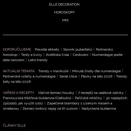
ELLE DECORATION
HOROSKOPY
MIX
DOPORUČUJEME
Pravidla etikety
|
Slovník puberťáků
|
Partnerský
horoskop
|
Testy a kvízy
|
Andělská čísla
|
Cestování
|
Numerologie podle
data narození
|
Letní trendy
NEWSLETTER
AKTUÁLNÍ TÉMATA
Trendy v manikúře
|
Minulé životy dle numerologie
|
Partnerské vztahy a numerologie
|
Seriál Ulice
|
Plavky na léto 2026
|
Trendy
ODESLAT
boty na léto 2026
Přihlášením k newsletteru souhlasíte s
Obchodními
VAŘENÍ A RECEPTY
Vláčné domácí housky
|
7 receptů na salátové zálivky
|
Francouzská třešňová bublanina (Clafoutis)
|
Pařížské rohlíčky
|
30 nejlepších
podmínkami společnosti BurdaMedia Extra s.r.o.
a
způsobů, jak využít rybíz
|
Zapečené brambory s uzeným masem a
potvrzujete, že jste se seznámili se
Zásadami
smetanou
|
Domácí iontový nápoj ze tří surovin
|
Nadýchaná bublanina
ochrany soukromí
- BurdaMedia Extra s.r.o. bude s
Vašimi údaji pracovat zejména k organizaci a
ČLÁNKY ELLE
vyhodnocení akce a zasílání novinek.