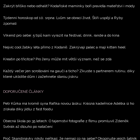
Zakrýt bříško nebo odhalit? Kodaňské maminky boří pravidla mateřství i módy
Chcete navíc dostávat i další zajímavé a exkluzivní
informace od našich partnerů? Pokud souhlasíte se
Týdenní horoskop od 10. srpna: Lvům se obrací život, Štíři uspějí a Ryby
zpracováním údajů k tomuto účelu podle
Zásad ochrany
zpomalí
soukromí BurdaMedia Extra s.r.o.
, zaškrtněte toto pole.
Víkend pro sebe: 5 tipů kam vyrazit na festival, drink, rande a do kina
Nejvíc cool žabky léta přímo z Kodaně. Zakrývají palec a mají kitten heel
Kreatin po třicítce? Pro ženy může mít větší význam, než se zdá
Každý večer jen scrollování na gauči a ticho? Zkuste s partnerem rutinu, díky
které uklidíte dům i zažehnete starou jiskru
DOPORUČENÉ ČLÁNKY
Petr Kůrka má kromě syna Rafíka novou lásku: Krásná kadeřnice Adélka si ho
získala díky jídlu z fast foodu
Obecná škola po 35 letech: O tajemství fotografie z filmu promluvil Zdeněk
Svěrák až dlouho po natáčení
Proč Skandinávky nikdy neříkají, že nemají co na sebe? Okopírujte jejich šatník