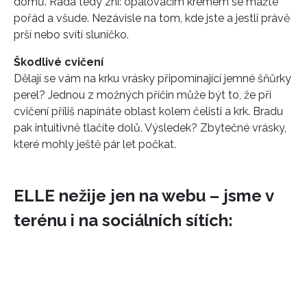
domů. Rada tedy zní: opalovacím krémem se mažte
pořád a všude. Nezávisle na tom, kde jste a jestli právě
prší nebo svítí sluníčko.
Škodlivé cvičení
Dělají se vám na krku vrásky připomínající jemné šňůrky
perel? Jednou z možných příčin může být to, že při
cvičení příliš napínáte oblast kolem čelisti a krk. Bradu
pak intuitivně tlačíte dolů. Výsledek? Zbytečné vrásky,
které mohly ještě pár let počkat.
ELLE nežije jen na webu – jsme v
terénu i na sociálních sítích: