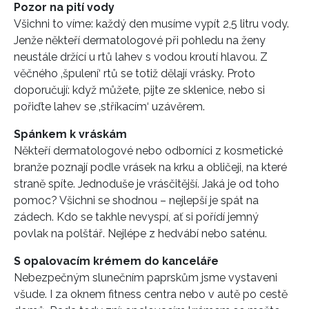
Pozor na pití vody
Všichni to víme: každý den musíme vypít 2,5 litru vody.
Jenže někteří dermatologové při pohledu na ženy
neustále držící u rtů lahev s vodou kroutí hlavou. Z
věčného ‚špulení‘ rtů se totiž dělají vrásky. Proto
doporučují: když můžete, pijte ze sklenice, nebo si
pořiďte lahev se ‚stříkacím‘ uzávěrem.
Spánkem k vráskám
Někteří dermatologové nebo odborníci z kosmetické
branže poznají podle vrásek na krku a obličeji, na které
straně spíte. Jednoduše je vrásčitější. Jaká je od toho
pomoc? Všichni se shodnou – nejlepší je spát na
zádech. Kdo se takhle nevyspí, ať si pořídí jemný
povlak na polštář. Nejlépe z hedvábí nebo saténu.
S opalovacím krémem do kanceláře
Nebezpečným slunečním paprskům jsme vystaveni
všude. I za oknem fitness centra nebo v autě po cestě