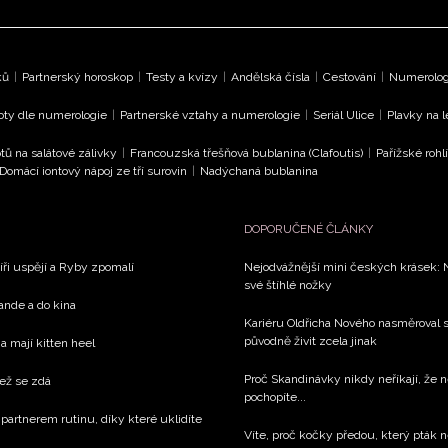
ků
|
Partnerský horoskop
|
Testy a kvízy
|
Andělská čísla
|
Cestování
|
Numerologi
oty dle numerologie
|
Partnerské vztahy a numerologie
|
Seriál Ulice
|
Plavky na 
tů na salátové zálivky
|
Francouzská třešňová bublanina (Clafoutis)
|
Pařížské rohl
Domácí iontový nápoj ze tří surovin
|
Nadýchaná bublanina
DOPORUČENÉ ČLÁNKY
íři uspějí a Ryby zpomalí
Nejodvážnější mini českých krásek: 
své štíhlé nožky
rande a do kina
Kariéru Oldřicha Nového nasměroval s
původně živit zcela jinak
a mají kitten heel
Proč Skandinávky nikdy neříkají, že n
než se zdá
pochopíte...
 partnerem rutinu, díky které uklidíte
Víte, proč kočky předou, který pták n