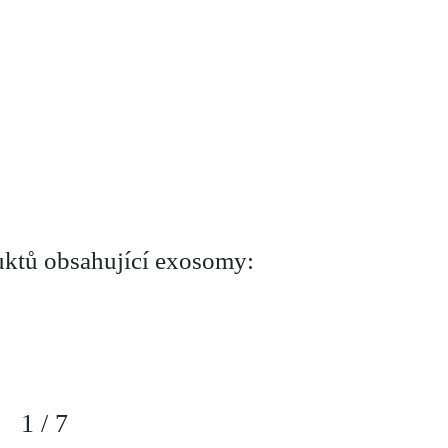
uktů obsahující exosomy:
1
/
7