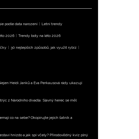
e podle data narození
|
Letní trendy
léto 2026
|
Trendy boty na léto 2026
íčky
|
30 nejlepších způsobů, jak využít rybíz
|
Nejen Heidi Janků a Eva Perkausová rády ukazují
trýc z Národního divadla: Slavný herec se měl
emají co na sebe? Okopírujte jejich šatník a
estaví hnízdo a jak spí včely? Přírodovědný kvíz plný