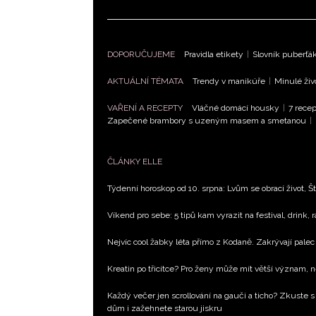
DOPORUČUJEME
Pravidla etikety
|
Slovník puberťá
AKTUÁLNÍ TÉMATA
Trendy v manikúře
|
Minulé živ
VAŘENÍ A RECEPTY
Vláčné domácí housky
|
7 recep
Zapečené brambory s uzeným masem a smetanou
|
ČLÁNKY ELLE
Týdenní horoskop od 10. srpna: Lvům se obrací život, Št
Víkend pro sebe: 5 tipů kam vyrazit na festival, drink, 
Nejvíc cool žabky léta přímo z Kodaně. Zakrývají palec 
Kreatin po třicítce? Pro ženy může mít větší význam, 
Každý večer jen scrollování na gauči a ticho? Zkuste s
dům i zažehnete starou jiskru