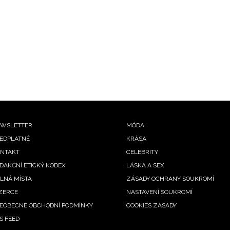
ooter
WSLETTER
MÓDA
EDPLATNÉ
KRÁSA
enu
NTAKT
CELEBRITY
DAKČNÍ ETICKÝ KODEX
LÁSKA A SEX
LNÁ MÍSTA
ZÁSADY OCHRANY SOUKROMÍ
ZERCE
NASTAVENÍ SOUKROMÍ
EOBECNÉ OBCHODNÍ PODMÍNKY
COOKIES ZÁSADY
S FEED