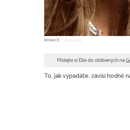
REDAKCE
/
20. 04. 2012
Přidejte si Elle do oblíbených na
G
To, jak vypadáte, závisí hodně na