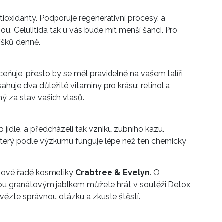
ioxidanty. Podporuje regenerativní procesy, a
ou. Celulitida tak u vás bude mít menší šanci. Pro
říšků denně.
ňuje, přesto by se měl pravidelně na vašem talíři
ahuje dva důležité vitaminy pro krásu: retinol a
ý za stav vašich vlasů.
o jídle, a předcházeli tak vzniku zubního kazu.
 který podle výzkumu funguje lépe než ten chemicky
 nové řadě kosmetiky
Crabtree & Evelyn
. O
ou granátovým jablkem můžete hrát v soutěži Detox
vězte správnou otázku a zkuste štěstí.