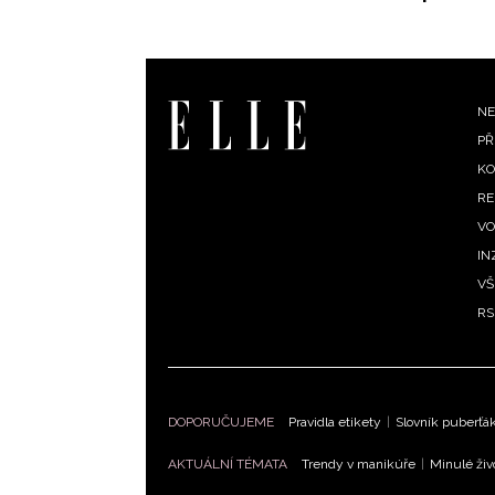
F
NE
PŘ
m
KO
RE
VO
IN
VŠ
RS
DOPORUČUJEME
Pravidla etikety
|
Slovník puberťá
AKTUÁLNÍ TÉMATA
Trendy v manikúře
|
Minulé živ