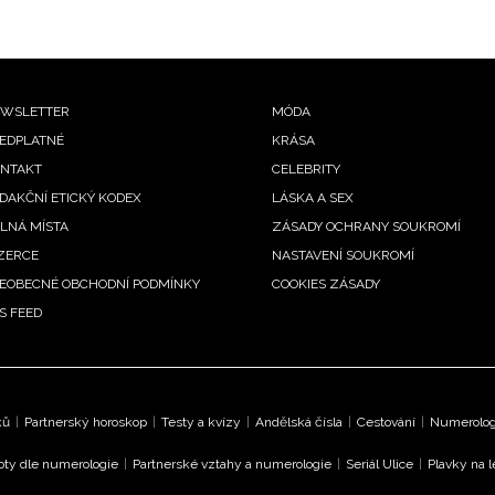
ooter
WSLETTER
MÓDA
EDPLATNÉ
KRÁSA
enu
NTAKT
CELEBRITY
DAKČNÍ ETICKÝ KODEX
LÁSKA A SEX
LNÁ MÍSTA
ZÁSADY OCHRANY SOUKROMÍ
ZERCE
NASTAVENÍ SOUKROMÍ
EOBECNÉ OBCHODNÍ PODMÍNKY
COOKIES ZÁSADY
S FEED
ků
|
Partnerský horoskop
|
Testy a kvízy
|
Andělská čísla
|
Cestování
|
Numerologi
oty dle numerologie
|
Partnerské vztahy a numerologie
|
Seriál Ulice
|
Plavky na 