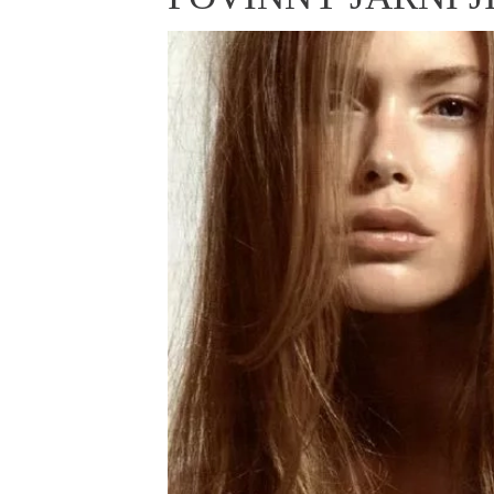
ELLE BEAUTY LOUNGE
L
S
V
S
S
ELLE DECORATION
H
INFORMACE
REDAKCE