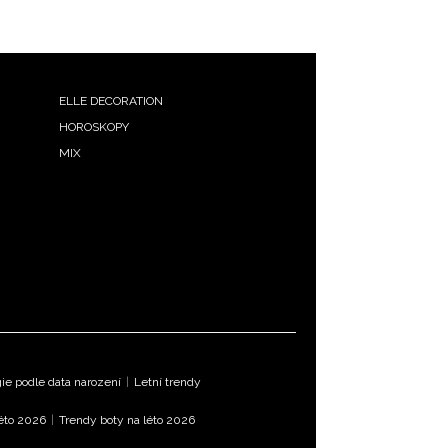
ELLE DECORATION
HOROSKOPY
MIX
e podle data narození
|
Letní trendy
léto 2026
|
Trendy boty na léto 2026