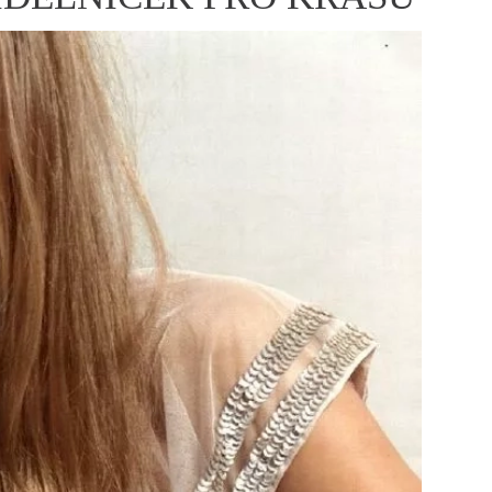
ÁSKA A SEX
ELLEPHORIA
ELLE STOR
ingles
y a on
ex
vatba
OME
NEWSLETTER