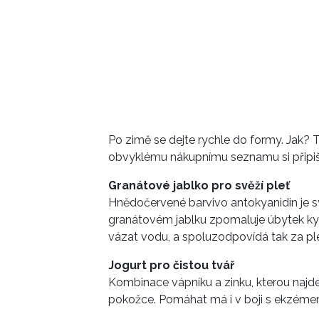
Po zimě se dejte rychle do formy. Jak? T
obvyklému nákupnímu seznamu si připišt
Granátové jablko pro svěží pleť
Hnědočervené barvivo antokyanidin je 
granátovém jablku zpomaluje úbytek ky
vázat vodu, a spoluzodpovídá tak za ple
Jogurt pro čistou tvář
Kombinace vápníku a zinku, kterou najdet
pokožce. Pomáhat má i v boji s ekzéme