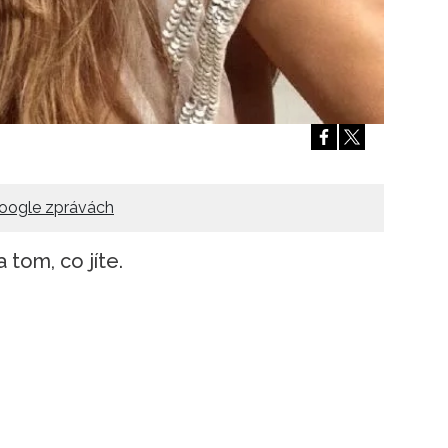
Přihlášením k newsletteru souhlasíte s
Obcho
společnosti BurdaMedia Extra s.r.o.
a potv
Zásadami ochrany soukromí
- BurdaMedia E
pracovat zejména k organizaci a vyhodnocení 
Chcete navíc dostávat i další zajímavé a exkluz
Pokud souhlasíte se zpracováním údajů k tom
soukromí BurdaMedia Extra s.r.o.
, zaškrtnět
oogle zprávách
 tom, co jíte.