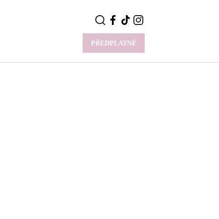
PŘEDPLATNÉ
VÍCE
Y
CELEBRITY
Novinky
Styl slavných
Rozhovory
ie