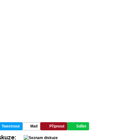
Tweetnout
Mail
Připnout
Sdílet
skuze: