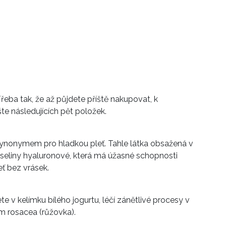
řeba tak, že až půjdete příště nakupovat, k
e následujících pět položek.
synonymem pro hladkou pleť. Tahle látka obsažená v
seliny hyaluronové, která má úžasné schopnosti
ť bez vrásek.
e v kelímku bílého jogurtu, léčí zánětlivé procesy v
m rosacea (růžovka).