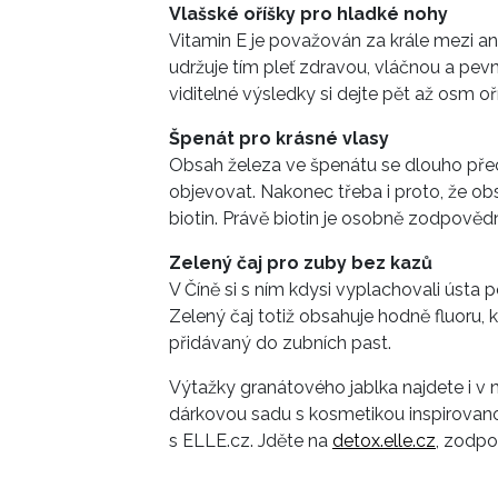
Vlašské oříšky pro hladké nohy
Vitamin E je považován za krále mezi ant
udržuje tím pleť zdravou, vláčnou a pevn
viditelné výsledky si dejte pět až osm o
Špenát pro krásné vlasy
Obsah železa ve špenátu se dlouho přece
objevovat. Nakonec třeba i proto, že obs
biotin. Právě biotin je osobně zodpovědn
Zelený čaj pro zuby bez kazů
V Číně si s ním kdysi vyplachovali ústa p
Zelený čaj totiž obsahuje hodně fluoru,
přidávaný do zubních past.
Výtažky granátového jablka najdete i v
dárkovou sadu s kosmetikou inspirovan
s ELLE.cz. Jděte na
detox.elle.cz
, zodpo