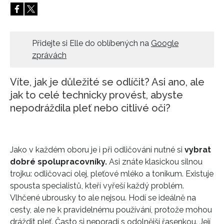
HOME
Přidejte si Elle do oblíbených na
Google
zprávách
Víte, jak je důležité se odlíčit? Asi ano, ale
jak to celé technicky provést, abyste
nepodráždila pleť nebo citlivé oči?
Jako v každém oboru je i při odličování nutné si
vybrat
dobré spolupracovníky.
Asi znáte klasickou silnou
trojku: odličovací olej, pleťové mléko a tonikum. Existuje
spousta specialistů, kteří vyřeší každý problém.
Vlhčené ubrousky to ale nejsou. Hodí se ideálně na
cesty, ale ne k pravidelnému používání, protože mohou
dráždit pleť. Často si neporadí s odolnější řasenkou. Její