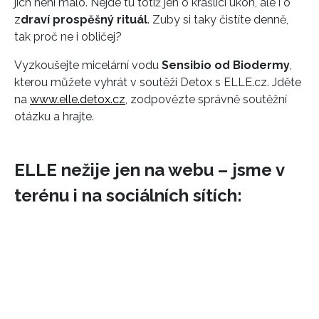
jich není málo. Nejde tu totiž jen o krášlicí úkon, ale i o
z
draví prospěšný rituál
. Zuby si taky čistíte denně,
tak proč ne i obličej?
Vyzkoušejte micelární vodu
Sensibio od Biodermy
,
kterou můžete vyhrát v soutěži Detox s ELLE.cz. Jděte
na
www.elle.detox.cz
, zodpovězte správně soutěžní
otázku a hrajte.
ELLE nežije jen na webu – jsme v
terénu i na sociálních sítích: