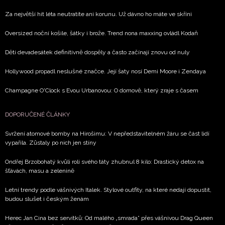
zpracováním údajů k tomuto účelu podle
Zásad ochrany
Za největší hit léta neutratíte ani korunu. Už dávno ho máte ve skříni
soukromí BurdaMedia Extra s.r.o.
, zaškrtněte toto pole.
Oversized noční košile, šátky i brože. Trend nona maxxing ovládl Kodaň
Děti devadesátek definitivně dospěly a často začínají znovu od nuly
Hollywood propadl neslušné značce. Její šaty nosí Demi Moore i Zendaya
Champagne O'Clock s Evou Urbanovou: O domově, který zraje s časem
DOPORUČENÉ ČLÁNKY
Svržení atomové bomby na Hirošimu: V nepředstavitelném žáru se část lidí
vypařila. Zůstaly po nich jen stíny
Ondřej Brzobohatý kvůli roli svého táty zhubnul 8 kilo: Drastický detox na
šťávách, masu a zelenině
Letní trendy podle vášnivých Italek. Stylové outfity, na které nedají dopustit,
budou slušet i českým ženám
Herec Jan Cina bez servítků: Od malého „smrada” přes vášnivou Drag Queen