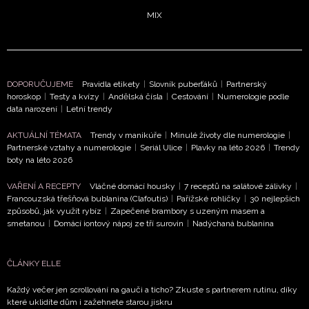
MIX
DOPORUČUJEME
Pravidla etikety
|
Slovník puberťáků
|
Partnerský
horoskop
|
Testy a kvízy
|
Andělská čísla
|
Cestování
|
Numerologie podle
data narození
|
Letní trendy
NEWSLETTER
AKTUÁLNÍ TÉMATA
Trendy v manikúře
|
Minulé životy dle numerologie
|
Partnerské vztahy a numerologie
|
Seriál Ulice
|
Plavky na léto 2026
|
Trendy
ODESLAT
boty na léto 2026
Přihlášením k newsletteru souhlasíte s
Obchodními
VAŘENÍ A RECEPTY
Vláčné domácí housky
|
7 receptů na salátové zálivky
|
Francouzská třešňová bublanina (Clafoutis)
|
Pařížské rohlíčky
|
30 nejlepších
podmínkami společnosti BurdaMedia Extra s.r.o.
a
způsobů, jak využít rybíz
|
Zapečené brambory s uzeným masem a
potvrzujete, že jste se seznámili se
Zásadami
smetanou
|
Domácí iontový nápoj ze tří surovin
|
Nadýchaná bublanina
ochrany soukromí
- BurdaMedia Extra s.r.o. bude s
Vašimi údaji pracovat zejména k organizaci a
ČLÁNKY ELLE
vyhodnocení akce a zasílání novinek.
Každý večer jen scrollování na gauči a ticho? Zkuste s partnerem rutinu, díky
Chcete navíc dostávat i další zajímavé a exkluzivní
které uklidíte dům i zažehnete starou jiskru
informace od našich partnerů? Pokud souhlasíte se