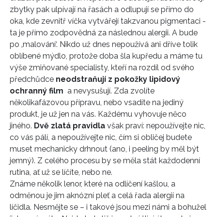
zbytky pak ulpívají na řasách a odlupují se přímo do
oka, kde zevnitř víčka vytvářejí takzvanou pigmentaci -
ta je přímo zodpovědná za následnou alergii. A bude
po ‚malování‘. Nikdo už dnes nepoužívá ani dříve tolik
oblíbené mýdlo, protože doba šla kupředu a máme tu
výše zmiňované specialisty, kteří na rozdíl od svého
předchůdce
neodstraňují z pokožky lipidový
ochranný film
a nevysušují. Zda zvolíte
několikafázovou přípravu, nebo vsadíte na jediný
produkt, je už jen na vás. Každému vyhovuje něco
jiného.
Dvě zlatá pravidla
však praví: nepoužívejte nic,
co vás pálí, a nepoužívejte nic, čím si obličej budete
muset mechanicky drhnout (ano, i peeling by měl být
jemný). Z celého procesu by se měla stát každodenní
rutina, ať už se líčíte, nebo ne.
Známe několik lenor, které na odlíčení kašlou, a
odměnou je jim aknózní pleť a celá řada alergií na
líčidla. Nesmějte se – i takové jsou mezi námi a bohužel