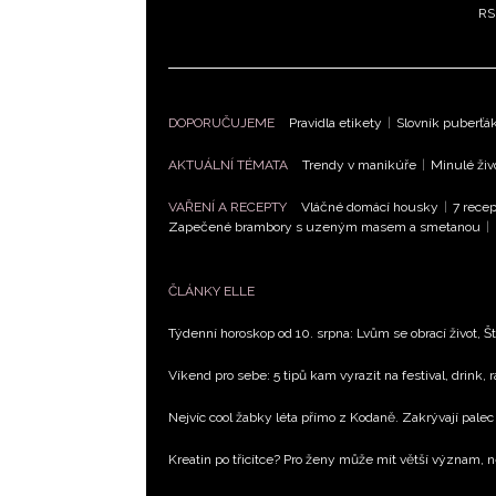
RS
DOPORUČUJEME
Pravidla etikety
|
Slovník puberťá
AKTUÁLNÍ TÉMATA
Trendy v manikúře
|
Minulé živ
VAŘENÍ A RECEPTY
Vláčné domácí housky
|
7 recep
Zapečené brambory s uzeným masem a smetanou
|
ČLÁNKY ELLE
Týdenní horoskop od 10. srpna: Lvům se obrací život, Št
Víkend pro sebe: 5 tipů kam vyrazit na festival, drink, 
Nejvíc cool žabky léta přímo z Kodaně. Zakrývají palec 
Kreatin po třicítce? Pro ženy může mít větší význam, 