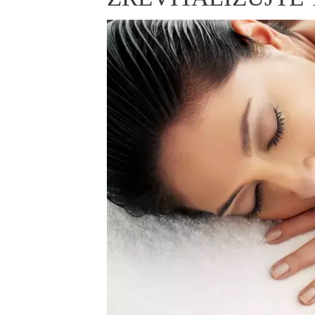
ELLE BEAUTY LOUNGE
L
S
V
S
S
ELLE DECORATION
H
INFORMACE
REDAKCE