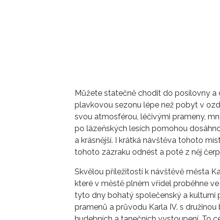
Můžete statečně chodit do posilovny a dr
plavkovou sezonu lépe než pobyt v ozd
svou atmosférou, léčivými prameny, mn
po lázeňských lesích pomohou dosáhnout 
a krásnější. I krátká návštěva tohoto mí
tohoto zázraku odnést a poté z něj čerp
Skvělou příležitostí k návštěvě města K
které v městě plném vřídel proběhne ve 
tyto dny bohatý společenský a kulturní
pramenů a průvodu Karla IV. s družinou
hudebních a tanečních vystoupení. To ce