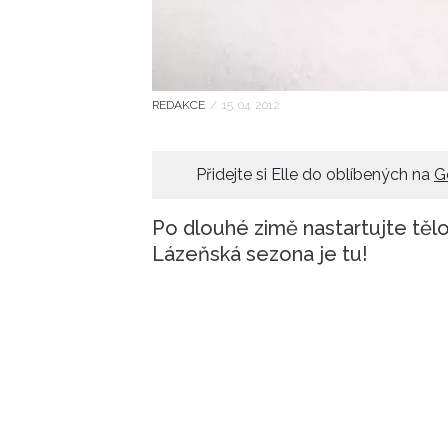
REDAKCE
/
15. 04. 2012
Přidejte si Elle do oblíbených na
G
Po dlouhé zimě nastartujte těl
Lázeňská sezona je tu!