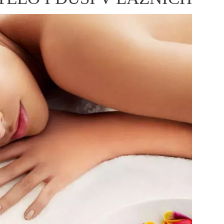
ÁSKA A SEX
ELLEPHORIA
ELLE STOR
ingles
y a on
ex
vatba
OME
NEWSLETTER