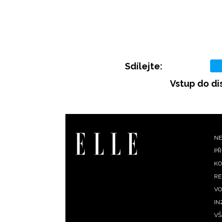
Sdílejte:
Vstup do di
F
NE
PŘ
m
KO
RE
VO
IN
VŠ