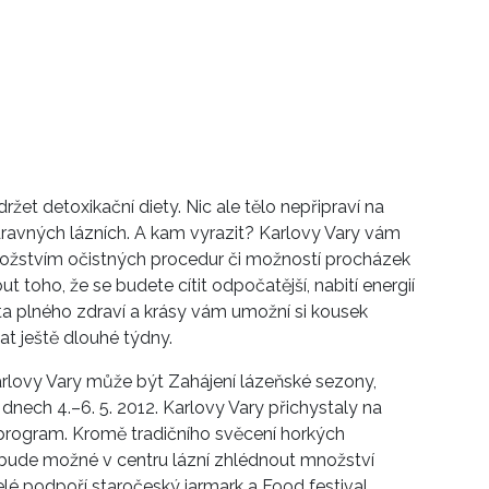
žet detoxikační diety. Nic ale tělo nepřipraví na
ravných lázních. A kam vyrazit? Karlovy Vary vám
ožstvím očistných procedur či možností procházek
toho, že se budete cítit odpočatější, nabití energií
sta plného zdraví a krásy vám umožní si kousek
at ještě dlouhé týdny.
arlovy Vary může být Zahájení lázeňské sezony,
dnech 4.–6. 5. 2012. Karlovy Vary přichystaly na
 program. Kromě tradičního svěcení horkých
 bude možné v centru lázní zhlédnout množství
lé podpoří staročeský jarmark a Food festival