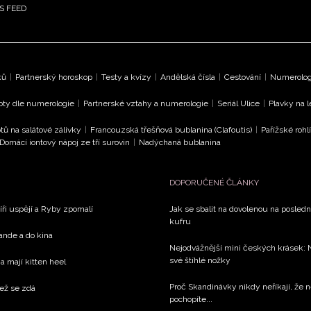
S FEED
ků
|
Partnerský horoskop
|
Testy a kvízy
|
Andělská čísla
|
Cestování
|
Numerologi
oty dle numerologie
|
Partnerské vztahy a numerologie
|
Seriál Ulice
|
Plavky na 
tů na salátové zálivky
|
Francouzská třešňová bublanina (Clafoutis)
|
Pařížské rohl
Domácí iontový nápoj ze tří surovin
|
Nadýchaná bublanina
DOPORUČENÉ ČLÁNKY
íři uspějí a Ryby zpomalí
Jak se sbalit na dovolenou na poslední
kufru
rande a do kina
Nejodvážnější mini českých krásek: 
své štíhlé nožky
a mají kitten heel
Proč Skandinávky nikdy neříkají, že n
než se zdá
pochopíte...