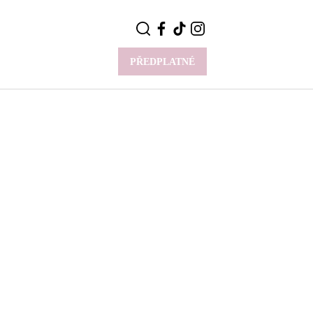
PŘEDPLATNÉ
VÍCE
Y
CELEBRITY
Novinky
Styl slavných
Rozhovory
ie