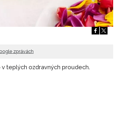
Přihlášením k newsletteru souhlasíte s
Obcho
společnosti BurdaMedia Extra s.r.o.
a potv
Zásadami ochrany soukromí
- BurdaMedia E
pracovat zejména k organizaci a vyhodnocení 
Chcete navíc dostávat i další zajímavé a exkluz
Pokud souhlasíte se zpracováním údajů k tom
soukromí BurdaMedia Extra s.r.o.
, zaškrtnět
oogle zprávách
o v teplých ozdravných proudech.