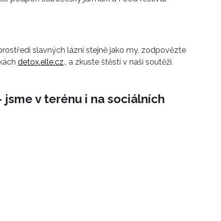
rostředí slavných lázní stejně jako my, zodpovězte
nkách
detox.elle.cz
., a zkuste štěstí v naší soutěži.
 jsme v terénu i na sociálních