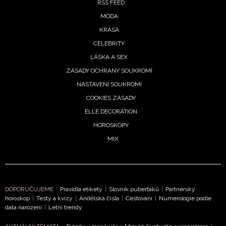
RSS FEED
MÓDA
KRÁSA
CELEBRITY
LÁSKA A SEX
ZÁSADY OCHRANY SOUKROMÍ
NASTAVENÍ SOUKROMÍ
COOKIES ZÁSADY
ELLE DECORATION
HOROSKOPY
MIX
DOPORUČUJEME
Pravidla etikety
|
Slovník puberťáků
|
Partnerský
horoskop
|
Testy a kvízy
|
Andělská čísla
|
Cestování
|
Numerologie podle
data narození
|
Letní trendy