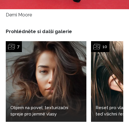
Demi Moore
Prohlédněte si další galerie
NEWSLETTER
Objem na povel: texturizační
Reset pro vlaso
spreje pro jemné vlasy
teď všichni řeší 
ODESLAT