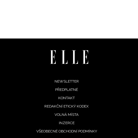
Přihlášením k newsletteru souhlasíte s
Obchodními
podmínkami společnosti BurdaMedia Extra s.r.o.
a
potvrzujete, že jste se seznámili se
Zásadami
ochrany soukromí
- BurdaMedia Extra s.r.o. bude s
Vašimi údaji pracovat zejména k organizaci a
vyhodnocení akce a zasílání novinek.
Chcete navíc dostávat i další zajímavé a exkluzivní
informace od našich partnerů? Pokud souhlasíte se
zpracováním údajů k tomuto účelu podle
Zásad ochrany
soukromí BurdaMedia Extra s.r.o.
, zaškrtněte toto pole.
Footer
NEWSLETTER
PŘEDPLATNÉ
menu
KONTAKT
REDAKČNÍ ETICKÝ KODEX
VOLNÁ MÍSTA
INZERCE
VŠEOBECNÉ OBCHODNÍ PODMÍNKY