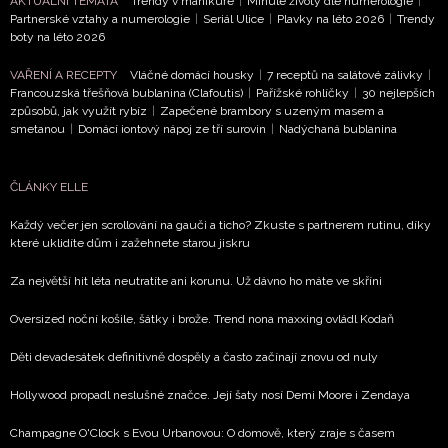
AKTUÁLNÍ TÉMATA
Trendy v manikúře
|
Minulé životy dle numerologie
|
Partnerské vztahy a numerologie
|
Seriál Ulice
|
Plavky na léto 2026
|
Trendy
boty na léto 2026
VAŘENÍ A RECEPTY
Vláčné domácí housky
|
7 receptů na salátové zálivky
|
Francouzská třešňová bublanina (Clafoutis)
|
Pařížské rohlíčky
|
30 nejlepších
způsobů, jak využít rybíz
|
Zapečené brambory s uzeným masem a
smetanou
|
Domácí iontový nápoj ze tří surovin
|
Nadýchaná bublanina
ČLÁNKY ELLE
Každý večer jen scrollování na gauči a ticho? Zkuste s partnerem rutinu, díky
které uklidíte dům i zažehnete starou jiskru
Za největší hit léta neutratíte ani korunu. Už dávno ho máte ve skříni
Oversized noční košile, šátky i brože. Trend nona maxxing ovládl Kodaň
Děti devadesátek definitivně dospěly a často začínají znovu od nuly
Hollywood propadl neslušné značce. Její šaty nosí Demi Moore i Zendaya
Champagne O'Clock s Evou Urbanovou: O domově, který zraje s časem