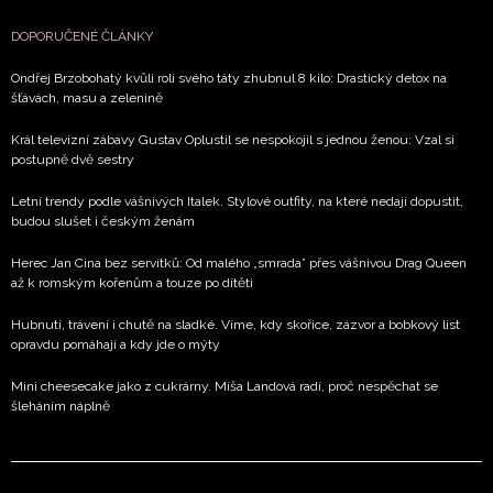
DOPORUČENÉ ČLÁNKY
Ondřej Brzobohatý kvůli roli svého táty zhubnul 8 kilo: Drastický detox na
šťávách, masu a zelenině
Král televizní zábavy Gustav Oplustil se nespokojil s jednou ženou: Vzal si
postupně dvě sestry
Letní trendy podle vášnivých Italek. Stylové outfity, na které nedají dopustit,
budou slušet i českým ženám
Herec Jan Cina bez servítků: Od malého „smrada” přes vášnivou Drag Queen
až k romským kořenům a touze po dítěti
Hubnutí, trávení i chutě na sladké. Víme, kdy skořice, zázvor a bobkový list
opravdu pomáhají a kdy jde o mýty
Mini cheesecake jako z cukrárny. Míša Landová radí, proč nespěchat se
šleháním náplně