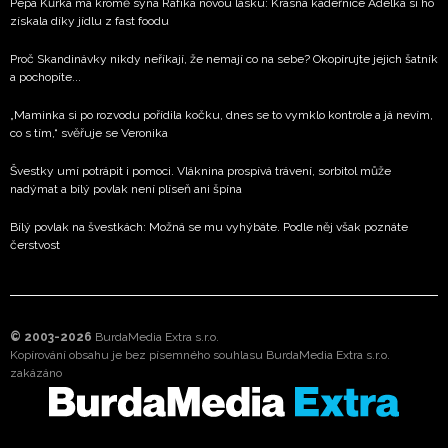
Pepa Kůrka má kromě syna Rafíka novou lásku: Krásná kadeřnice Adélka si ho
získala díky jídlu z fast foodu
Proč Skandinávky nikdy neříkají, že nemají co na sebe? Okopírujte jejich šatník
a pochopíte...
„Maminka si po rozvodu pořídila kočku, dnes se to vymklo kontrole a já nevím,
co s tím,“ svěřuje se Veronika
Švestky umí potrápit i pomoci. Vláknina prospívá trávení, sorbitol může
nadýmat a bílý povlak není plíseň ani špína
Bílý povlak na švestkách: Možná se mu vyhýbáte. Podle něj však poznáte
čerstvost
© 2003-2026
BurdaMedia Extra s.r.o.
Kopírování obsahu je bez písemného souhlasu BurdaMedia Extra s.r.o.
zakázáno