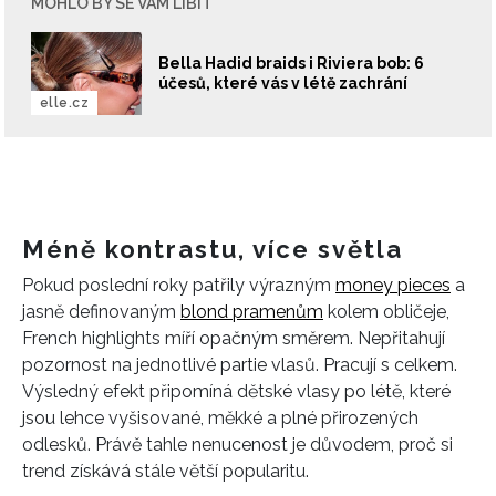
MOHLO BY SE VÁM LÍBIT
Bella Hadid braids i Riviera bob: 6
účesů, které vás v létě zachrání
elle.cz
Méně kontrastu, více světla
Pokud poslední roky patřily výrazným
money pieces
a
jasně definovaným
blond pramenům
kolem obličeje,
French highlights míří opačným směrem. Nepřitahují
pozornost na jednotlivé partie vlasů. Pracují s celkem.
Výsledný efekt připomíná dětské vlasy po létě, které
jsou lehce vyšisované, měkké a plné přirozených
odlesků. Právě tahle nenucenost je důvodem, proč si
trend získává stále větší popularitu.