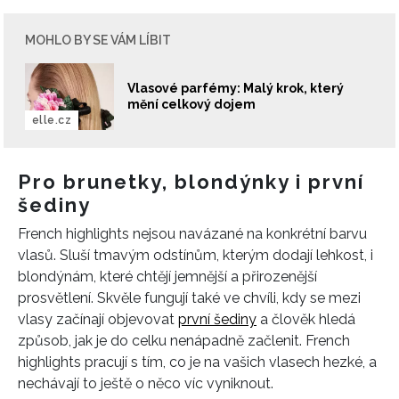
MOHLO BY SE VÁM LÍBIT
INFORMACE
REDAKCE
Vlasové parfémy: Malý krok, který
mění celkový dojem
elle.cz
Pro brunetky, blondýnky i první
šediny
French highlights nejsou navázané na konkrétní barvu
vlasů. Sluší tmavým odstínům, kterým dodají lehkost, i
blondýnám, které chtějí jemnější a přirozenější
prosvětlení. Skvěle fungují také ve chvíli, kdy se mezi
vlasy začínají objevovat
první šediny
a člověk hledá
způsob, jak je do celku nenápadně začlenit. French
highlights pracují s tím, co je na vašich vlasech hezké, a
nechávají to ještě o něco víc vyniknout.