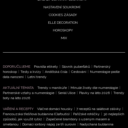
zpracováním údajů k tomuto účelu podle
Zásad ochrany
soukromí BurdaMedia Extra s.r.o.
, zaškrtněte toto pole.
NASTAVENÍ SOUKROMÍ
COOKIES ZÁSADY
ELLE DECORATION
HOROSKOPY
MIX
DOPORUČUJEME
Pravidla etikety
|
Slovník puberťáků
|
Partnerský
horoskop
|
Testy a kvízy
|
Andělská čísla
|
Cestování
|
Numerologie podle
data narození
|
Letní trendy
AKTUÁLNÍ TÉMATA
Trendy v manikúře
|
Minulé životy dle numerologie
|
Partnerské vztahy a numerologie
|
Seriál Ulice
|
Plavky na léto 2026
|
Trendy
boty na léto 2026
VAŘENÍ A RECEPTY
Vláčné domácí housky
|
7 receptů na salátové zálivky
|
Francouzská třešňová bublanina (Clafoutis)
|
Pařížské rohlíčky
|
30 nejlepších
způsobů, jak využít rybíz
|
Zapečené brambory s uzeným masem a
smetanou
|
Domácí iontový nápoj ze tří surovin
|
Nadýchaná bublanina