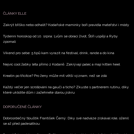
ČLÁNKY ELLE
Zakrýt bříško nebo odhalit? Kodaňské maminky boří pravidla mateřství i módy
Týdenní horoskop od 10. srpna: Lvům se obrací život, Štíři uspějí a Ryby
zpomalí
Víkend pro sebe: 5 tipů kam vyrazit na festival, drink, rande a do kina
Nejvíc cool žabky léta přímo z Kodaně. Zakrývají palec a mají kitten heel
Kreatin po třicítce? Pro ženy může mít větší význam, než se zdá
Každý večer jen scrollování na gauči a ticho? Zkuste s partnerem rutinu, díky
které uklidíte dům i zažehnete starou jiskru
DOPORUČENÉ ČLÁNKY
Dobrosrdečný tlouštík František Černý: Díky své nadváze získával role, oženil
se až před padesátkou