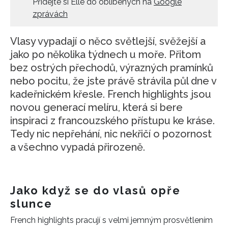
Přidejte si Elle do oblíbených na
Google
zprávách
Vlasy vypadají o něco světlejší, svěžejší a
jako po několika týdnech u moře. Přitom
bez ostrých přechodů, výrazných pramínků
nebo pocitu, že jste právě strávila půl dne v
kadeřnickém křesle. French highlights jsou
novou generací melíru, která si bere
inspiraci z francouzského přístupu ke kráse.
Tedy nic nepřehání, nic nekřičí o pozornost
a všechno vypadá přirozeně.
Jako když se do vlasů opře
slunce
French highlights pracují s velmi jemným prosvětlením