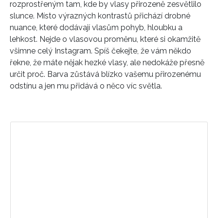
rozprostřeným tam, kde by vlasy přirozeně zesvětlilo
slunce. Místo výrazných kontrastů přichází drobné
nuance, které dodávají vlasům pohyb, hloubku a
lehkost. Nejde o vlasovou proměnu, které si okamžitě
všimne celý Instagram. Spíš čekejte, že vám někdo
řekne, že máte nějak hezké vlasy, ale nedokáže přesně
určit proč. Barva zůstává blízko vašemu přirozenému
odstínu a jen mu přidává o něco víc světla.