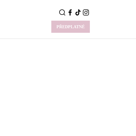
PŘEDPLATNÉ
VÍCE
Y
CELEBRITY
Novinky
Styl slavných
Rozhovory
ie