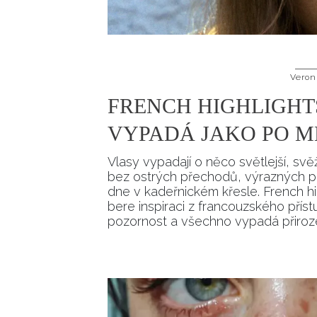
Veron
FRENCH HIGHLIGHT
VYPADÁ JAKO PO MĚ
Vlasy vypadají o něco světlejší, svě
bez ostrých přechodů, výrazných pra
dne v kadeřnickém křesle. French hig
bere inspiraci z francouzského příst
pozornost a všechno vypadá přiroz