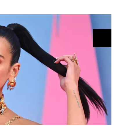
ÁSKA A SEX
ELLEPHORIA
ELLE STOR
ingles
y a on
ex
vatba
OME
NEWSLETTER