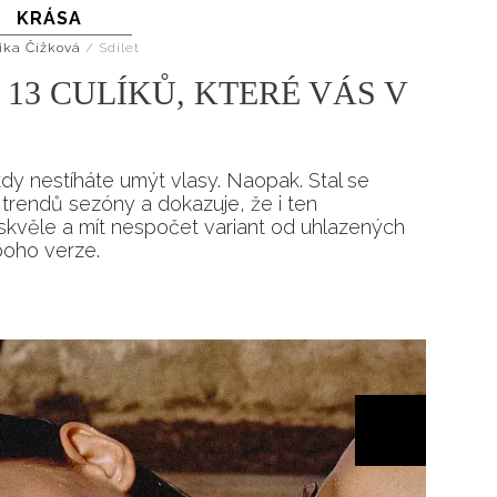
KRÁSA
Přihlášením k newsletteru souhlasíte s
Obcho
společnosti BurdaMedia Extra s.r.o.
a potv
ika Čížková
/
Sdílet
Zásadami ochrany soukromí
- BurdaMedia E
13 CULÍKŮ, KTERÉ VÁS V
pracovat zejména k organizaci a vyhodnocení 
Chcete navíc dostávat i další zajímavé a exkluz
Pokud souhlasíte se zpracováním údajů k tom
kdy nestíháte umýt vlasy. Naopak. Stal se
soukromí BurdaMedia Extra s.r.o.
, zaškrtnět
trendů sezóny a dokazuje, že i ten
 skvěle a mít nespočet variant od uhlazených
boho verze.