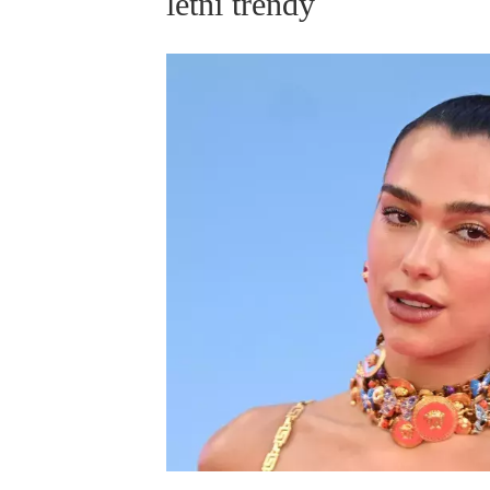
letní trendy
ELLE BEAUTY LOUNGE
L
S
V
S
S
ELLE DECORATION
H
INFORMACE
REDAKCE