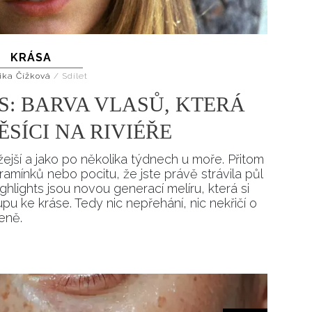
KRÁSA
ika Čížková
/
Sdílet
S: BARVA VLASŮ, KTERÁ
SÍCI NA RIVIÉŘE
žejší a jako po několika týdnech u moře. Přitom
mínků nebo pocitu, že jste právě strávila půl
hlights jsou novou generací melíru, která si
upu ke kráse. Tedy nic nepřehání, nic nekřičí o
eně.