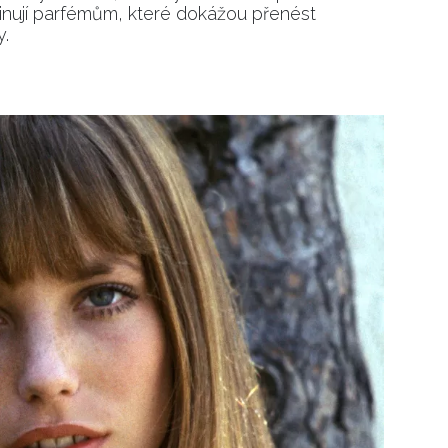
inují parfémům, které dokážou přenést
y.