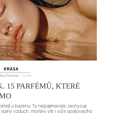
KRÁSA
ika Čížková
/
Sdílet
K. 15 PARFÉMŮ, KTERÉ
AMO
ktejl u bazénu. Ty nejzajímavější zachycují
 slaný vzduch, mořský vítr i vůni opalovacího