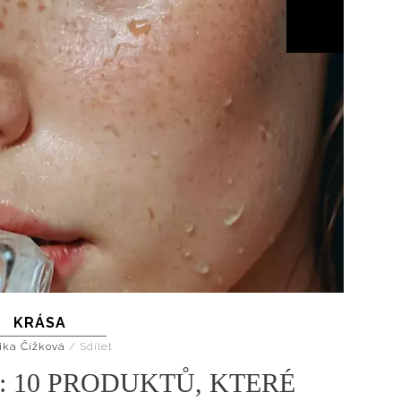
KRÁSA
ika Čížková
/
Sdílet
 10 PRODUKTŮ, KTERÉ