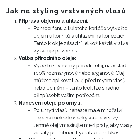
Jak na styling vrstvených vlasů
Příprava objemu a uhlazení:
Pomocí fénu a kulatého kartáče vytvořte
objem u kořínků a uhlazení na konečcích.
Tento krok je zásadní,
jelikož každá vrstva
vyžaduje pozornost
Volba přírodního oleje:
Vyberte si vhodný přírodní olej, například
100% rozmarýnový nebo arganový. Olej
můžete aplikovat buď před mytím vlasů,
nebo po něm – tento krok lze snadno
přizpůsobit vašim potřebám.
Nanesení oleje po umytí:
Po umytí vlasů naneste malé množství
oleje na mokré konečky každé vrstvy.
Jemně olej vmasírujte mezi prsty, aby vlasy
získaly potřebnou hydrataci a hebkost.