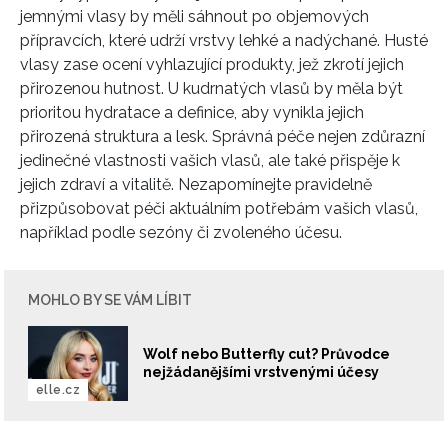
jemnými vlasy by měli sáhnout po objemových
přípravcích, které udrží vrstvy lehké a nadýchané. Husté
vlasy zase ocení vyhlazující produkty, jež zkrotí jejich
přirozenou hutnost. U kudrnatých vlasů by měla být
prioritou hydratace a definice, aby vynikla jejich
přirozená struktura a lesk. Správná péče nejen zdůrazní
jedinečné vlastnosti vašich vlasů, ale také přispěje k
jejich zdraví a vitalitě. Nezapomínejte pravidelně
přizpůsobovat péči aktuálním potřebám vašich vlasů,
například podle sezóny či zvoleného účesu.
MOHLO BY SE VÁM LÍBIT
Wolf nebo Butterfly cut? Průvodce
nejžádanějšími vrstvenými účesy
elle.cz