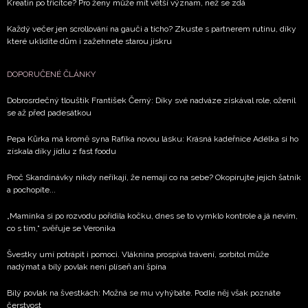
Kreatin po třicítce? Pro ženy může mít větší význam, než se zdá
Každý večer jen scrollování na gauči a ticho? Zkuste s partnerem rutinu, díky
které uklidíte dům i zažehnete starou jiskru
DOPORUČENÉ ČLÁNKY
Dobrosrdečný tlouštík František Černý: Díky své nadváze získával role, oženil
se až před padesátkou
Pepa Kůrka má kromě syna Rafíka novou lásku: Krásná kadeřnice Adélka si ho
získala díky jídlu z fast foodu
Proč Skandinávky nikdy neříkají, že nemají co na sebe? Okopírujte jejich šatník
a pochopíte...
„Maminka si po rozvodu pořídila kočku, dnes se to vymklo kontrole a já nevím,
co s tím,“ svěřuje se Veronika
Švestky umí potrápit i pomoci. Vláknina prospívá trávení, sorbitol může
nadýmat a bílý povlak není plíseň ani špína
Bílý povlak na švestkách: Možná se mu vyhýbáte. Podle něj však poznáte
čerstvost