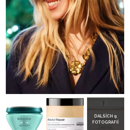
HOME
Přejít
do
galerie