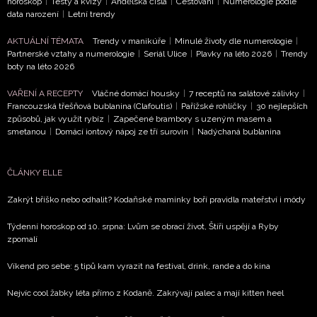
horoskop
|
Testy a kvízy
|
Andělská čísla
|
Cestování
|
Numerologie podle
data narození
|
Letní trendy
AKTUÁLNÍ TÉMATA
Trendy v manikúře
|
Minulé životy dle numerologie
|
Partnerské vztahy a numerologie
|
Seriál Ulice
|
Plavky na léto 2026
|
Trendy
boty na léto 2026
VAŘENÍ A RECEPTY
Vláčné domácí housky
|
7 receptů na salátové zálivky
|
Francouzská třešňová bublanina (Clafoutis)
|
Pařížské rohlíčky
|
30 nejlepších
způsobů, jak využít rybíz
|
Zapečené brambory s uzeným masem a
smetanou
|
Domácí iontový nápoj ze tří surovin
|
Nadýchaná bublanina
ČLÁNKY ELLE
Zakrýt bříško nebo odhalit? Kodaňské maminky boří pravidla mateřství i módy
Týdenní horoskop od 10. srpna: Lvům se obrací život, Štíři uspějí a Ryby
zpomalí
Víkend pro sebe: 5 tipů kam vyrazit na festival, drink, rande a do kina
Nejvíc cool žabky léta přímo z Kodaně. Zakrývají palec a mají kitten heel