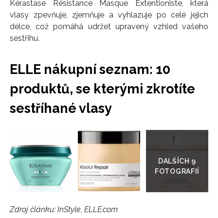
Kérastase Résistance Masque Extentioniste, která
vlasy zpevňuje, zjemňuje a vyhlazuje po celé jejich
délce, což pomáhá udržet upravený vzhled vašeho
sestřihu.
ELLE nákupní seznam: 10
produktů, se kterými zkrotíte
sestříhané vlasy
Přejít
do
galerie
Zdroj článku:
InStyle, ELLE.com