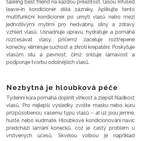
tasking best friend na každou příležitost. Gisou Infused
leave-in kondicionér dělá zázraky. Aplikujte tento
multifunkční kondicionér po umytí vlasů nebo mezi
jednotlivými mytími pro hedvábný, silný a zdravý
vzhled vlasů. Usnadňuje úpravu, hydratuje a pomáhá
rozčesávat vlasy, přičemž zaceluje roztřepené
konečky, eliminuje suchost a zkrotí krepatění. Poskytuje
vlasům sílu a pevnost, čímž snižuje lámavost a
podporuje tvorbu odolnějších vlasů.
Nezbytná je hloubková péče
Týdenní kúra pomáhá doplnit vlhkost a zlepšit hladkost
vlasů. Pro nejlepší výsledky zvolte masku nebo kúru
přizpůsobenou vašemu typu vlasů – ať už jsou jemné,
INFORMACE
husté, nebo kudrnaté. Hloubkové kondicionování navíc
předchází lámání konečků, což je častý problém u
REDAKCE
vrstvených účesů. Skvělou volbou je například