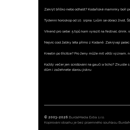
Zakrýt bříško nebo odhalit? Kodaňské maminky boří pr
Týdenní horoskop od 10. srpna: Lvům se obrací život, Št
Víkend pro sebe: 5 tipů kam vyrazit na festival, drink, 
Nejvíc cool žabky léta přímo z Kodaně. Zakrývají palec 
Kreatin po třicítce? Pro ženy může mít větší význam, 
Každý večer jen scrollování na gauči a ticho? Zkuste s
dům i zažehnete starou jiskru
© 2003-2026
BurdaMedia Extra s.r.o.
Kopírování obsahu je bez písemného souhlasu BurdaMe