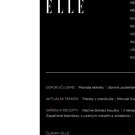
F
NE
PŘ
m
KO
RE
VO
IN
VŠ
RS
DOPORUČUJEME
Pravidla etikety
|
Slovník puberťá
AKTUÁLNÍ TÉMATA
Trendy v manikúře
|
Minulé živ
VAŘENÍ A RECEPTY
Vláčné domácí housky
|
7 recep
Zapečené brambory s uzeným masem a smetanou
|
ČLÁNKY ELLE