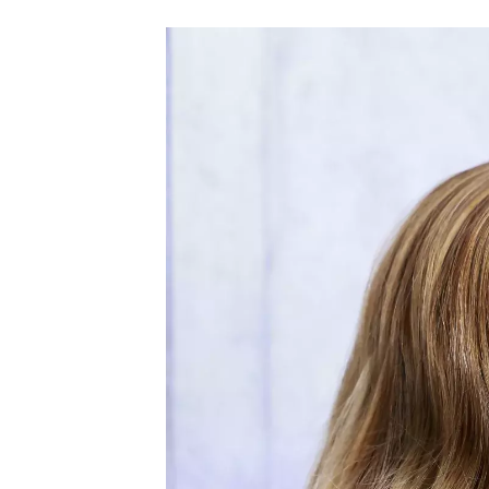
nosí
skin-
tone
hair: