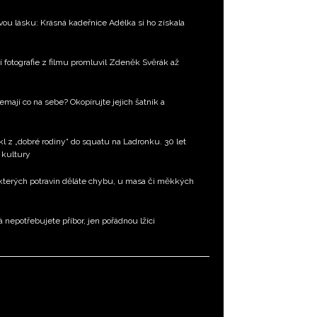
ou lásku: Krásná kadeřnice Adélka si ho získala
í fotografie z filmu promluvil Zdeněk Svěrák až
emají co na sebe? Okopírujte jejich šatník a
l z „dobré rodiny“ do squatu na Ladronku. 30 let
 kultury
ěkterých potravin děláte chybu, u masa či měkkých
á nepotřebujete příbor, jen pořádnou lžíci