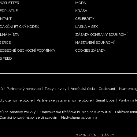
ooter
WSLETTER
MÓDA
EDPLATNÉ
KRÁSA
enu
NTAKT
CELEBRITY
DAKČNÍ ETICKÝ KODEX
LÁSKA A SEX
LNÁ MÍSTA
ZÁSADY OCHRANY SOUKROMÍ
ZERCE
NASTAVENÍ SOUKROMÍ
EOBECNÉ OBCHODNÍ PODMÍNKY
COOKIES ZÁSADY
S FEED
ků
|
Partnerský horoskop
|
Testy a kvízy
|
Andělská čísla
|
Cestování
|
Numerologi
oty dle numerologie
|
Partnerské vztahy a numerologie
|
Seriál Ulice
|
Plavky na 
tů na salátové zálivky
|
Francouzská třešňová bublanina (Clafoutis)
|
Pařížské rohl
Domácí iontový nápoj ze tří surovin
|
Nadýchaná bublanina
DOPORUČENÉ ČLÁNKY