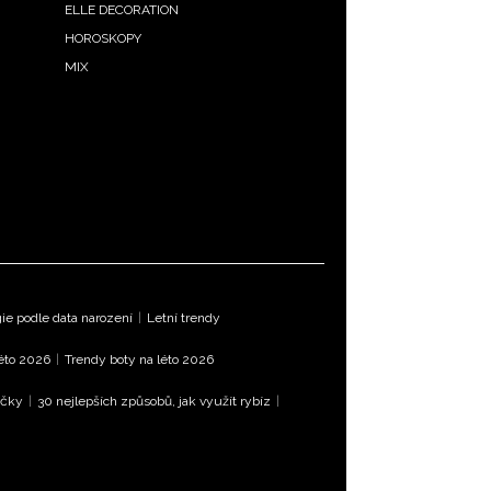
ELLE DECORATION
HOROSKOPY
MIX
e podle data narození
|
Letní trendy
léto 2026
|
Trendy boty na léto 2026
íčky
|
30 nejlepších způsobů, jak využít rybíz
|