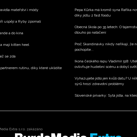
avidla mateřství i módy
Pepa Kůrka má kromě syna Rafíka nov
díky jídlu z fast foodu
íři uspějí a Ryby zpomalí
Obecná škola po 35 letech: O tajemstv
dlouho po natáčení
rande a do kina
Proč Skandinávky nikdy neříkají, že n
a mají kitten heel
pochopíte...
než se zdá
Ikona českého rapu Vladimír 518: Utek
ovlivňuje hudební scénu a dobyl svět
 partnerem rutinu, díky které uklidíte
Vyhazujete jídlo jen kvůli datu? U n
sýrů hrozí zdravotní problémy
Slovenské prívarky: Sytá jídla, na kter
dia Extra s.r.o. zakázáno