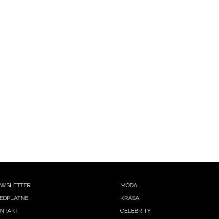
ooter
WSLETTER
MÓDA
EDPLATNÉ
KRÁSA
enu
NTAKT
CELEBRITY