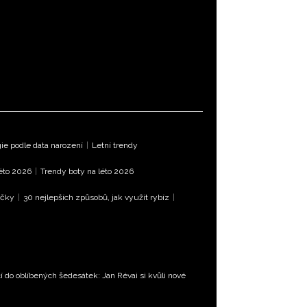
e podle data narození
|
Letní trendy
léto 2026
|
Trendy boty na léto 2026
íčky
|
30 nejlepších způsobů, jak využít rybíz
|
 do oblíbených šedesátek: Jan Révai si kvůli nové