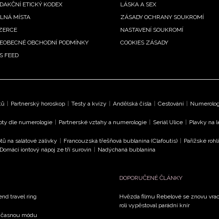
DAKČNÍ ETICKÝ KODEX
LÁSKA A SEX
LNÁ MÍSTA
ZÁSADY OCHRANY SOUKROMÍ
ZERCE
NASTAVENÍ SOUKROMÍ
EOBECNÉ OBCHODNÍ PODMÍNKY
COOKIES ZÁSADY
S FEED
ků
|
Partnerský horoskop
|
Testy a kvízy
|
Andělská čísla
|
Cestování
|
Numerologi
oty dle numerologie
|
Partnerské vztahy a numerologie
|
Seriál Ulice
|
Plavky na 
tů na salátové zálivky
|
Francouzská třešňová bublanina (Clafoutis)
|
Pařížské rohl
Domácí iontový nápoj ze tří surovin
|
Nadýchaná bublanina
DOPORUČENÉ ČLÁNKY
end travel ring
Hvězda filmu Rebelové se znovu vrací
roli vypěstoval parádní knír
současnou módu