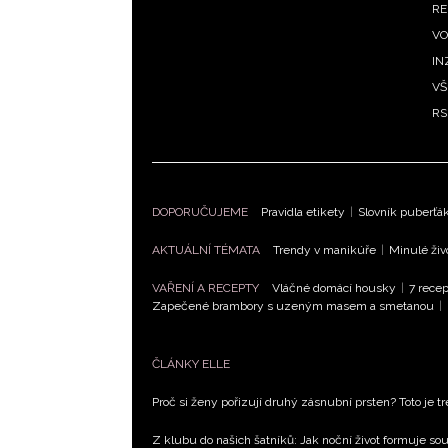
RE
VO
IN
VŠ
RS
DOPORUČUJEME
Pravidla etikety
|
Slovník puberťá
AKTUÁLNÍ TÉMATA
Trendy v manikúře
|
Minulé živ
VAŘENÍ A RECEPTY
Vláčné domácí housky
|
7 recep
Zapečené brambory s uzeným masem a smetanou
|
ČLÁNKY ELLE
Proč si ženy pořizují druhý zásnubní prsten? Toto je tr
Z klubu do našich šatníků: Jak noční život formuje 