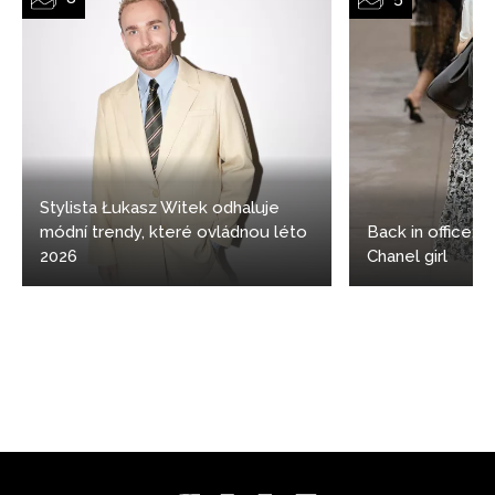
Stylista Łukasz Witek odhaluje
módní trendy, které ovládnou léto
Back in office: 5
2026
Chanel girl
NEWSLETTER
ODESLAT
Přihlášením k newsletteru souhlasíte s
Obchodními