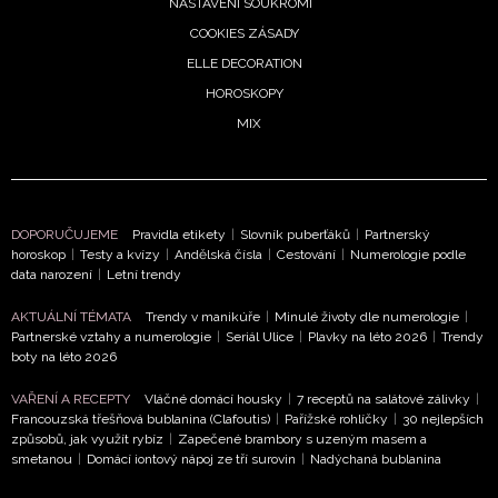
NASTAVENÍ SOUKROMÍ
COOKIES ZÁSADY
ELLE DECORATION
HOROSKOPY
MIX
DOPORUČUJEME
Pravidla etikety
|
Slovník puberťáků
|
Partnerský
horoskop
|
Testy a kvízy
|
Andělská čísla
|
Cestování
|
Numerologie podle
data narození
|
Letní trendy
AKTUÁLNÍ TÉMATA
Trendy v manikúře
|
Minulé životy dle numerologie
|
Partnerské vztahy a numerologie
|
Seriál Ulice
|
Plavky na léto 2026
|
Trendy
boty na léto 2026
VAŘENÍ A RECEPTY
Vláčné domácí housky
|
7 receptů na salátové zálivky
|
Francouzská třešňová bublanina (Clafoutis)
|
Pařížské rohlíčky
|
30 nejlepších
způsobů, jak využít rybíz
|
Zapečené brambory s uzeným masem a
smetanou
|
Domácí iontový nápoj ze tří surovin
|
Nadýchaná bublanina