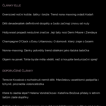
ČLÁNKY ELLE
Oversized noční košile, šátky i brože. Trend nona maxxing ovládl Kodaň
Děti devadesátek definitivně dospěly a často začínají znovu od nuly
Hollywood propadl neslušné značce. Její šaty nosí Demi Moore i Zendaya
Champagne O'Clock s Evou Urbanovou: O domově, který zraje s časem
Nonna-maxxing: Dánky potvrdily trend oblékání jako italská babička
Objem na povel: Tohle byste měla vědět, než si koupíte texturizační sprej!
DOPORUČENÉ ČLÁNKY
Terezie Kovalová o rozhodnutí nemít děti: Manželovu vasektomii podpořila i
tchyně, prozradila violoncellistka
Která to sladila lépe? Helena Vondráčková i Kateřina Brožová přidaly k letním
šatům zlaté doplňky