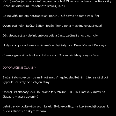
Každý večer jen scrollování na gauči a ticho? Zkuste s partnerem rutinu, díky
které uklidíte dům i zažehnete starou jiskru
Za největší hit léta neutratíte ani korunu. Už dávno ho máte ve skříni
Oversized noční košile, šátky i brože. Trend nona maxxing ovládl Kodaň
Děti devadesátek definitivně dospěly a často začínají znovu od nuly
Hollywood propadl neslušné značce. Její šaty nosí Demi Moore i Zendaya
Champagne O'Clock s Evou Urbanovou: O domově, který zraje s časem
DOPORUČENÉ ČLÁNKY
Svržení atomové bomby na Hirošimu: V nepředstavitelném žáru se část lidí
vypařila. Zůstaly po nich jen stíny
Ondřej Brzobohatý kvůli roli svého táty zhubnul 8 kilo: Drastický detox na
šťávách, masu a zelenině
Letní trendy podle vášnivých Italek. Stylové outfity, na které nedají dopustit,
budou slušet i českým ženám