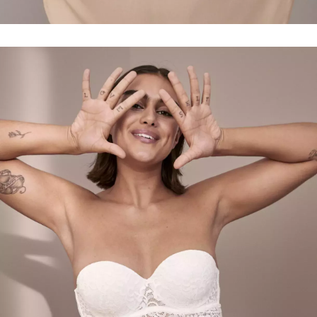
NEWSLETTER
ODESLAT
Přihlášením k newsletteru souhlasíte s
Obchodními
podmínkami společnosti BurdaMedia Extra s.r.o.
a
potvrzujete, že jste se seznámili se
Zásadami
ochrany soukromí
- BurdaMedia Extra s.r.o. bude s
Vašimi údaji pracovat zejména k organizaci a
vyhodnocení akce a zasílání novinek.
Chcete navíc dostávat i další zajímavé a exkluzivní
informace od našich partnerů? Pokud souhlasíte se
zpracováním údajů k tomuto účelu podle
Zásad ochrany
soukromí BurdaMedia Extra s.r.o.
, zaškrtněte toto pole.