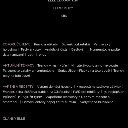
ELLE DECORATION
HOROSKOPY
MIX
DOPORUČUJEME
Pravidla etikety
|
Slovník puberťáků
|
Partnerský
horoskop
|
Testy a kvízy
|
Andělská čísla
|
Cestování
|
Numerologie podle
data narození
|
Letní trendy
AKTUÁLNÍ TÉMATA
Trendy v manikúře
|
Minulé životy dle numerologie
|
Partnerské vztahy a numerologie
|
Seriál Ulice
|
Plavky na léto 2026
|
Trendy
boty na léto 2026
VAŘENÍ A RECEPTY
Vláčné domácí housky
|
7 receptů na salátové zálivky
|
Francouzská třešňová bublanina (Clafoutis)
|
Pařížské rohlíčky
|
30 nejlepších
způsobů, jak využít rybíz
|
Zapečené brambory s uzeným masem a
smetanou
|
Domácí iontový nápoj ze tří surovin
|
Nadýchaná bublanina
ČLÁNKY ELLE