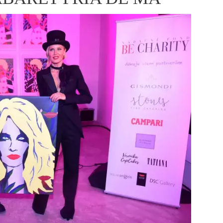
ÁSKA A SEX
ELLEPHORIA
ELLE STOR
ingles
y a on
ex
vatba
OME
NEWSLETTER