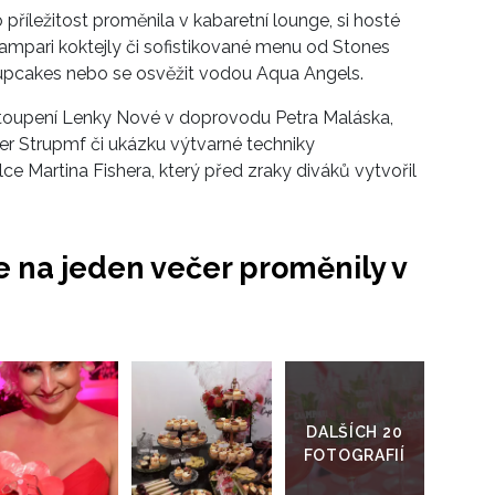
 příležitost proměnila v kabaretní lounge, si hosté
mpari koktejly či sofistikované menu od Stones
Cupcakes nebo se osvěžit vodou Aqua Angels.
toupení Lenky Nové v doprovodu Petra Maláska,
der Strupmf či ukázku výtvarné techniky
ce Martina Fishera, který před zraky diváků vytvořil
e na jeden večer proměnily v
Přejít
do
galerie