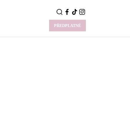
PŘEDPLATNÉ
VÍCE
Y
CELEBRITY
Novinky
Styl slavných
Rozhovory
ie