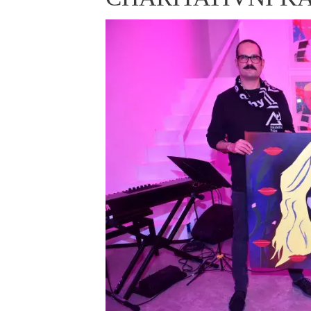
ELLE BEAUTY LOUNGE
L
S
V
S
S
ELLE DECORATION
H
INFORMACE
REDAKCE