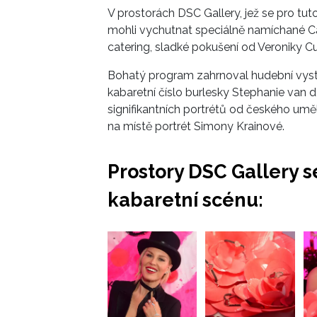
V prostorách DSC Gallery, jež se pro tuto
mohli vychutnat speciálně namíchané Ca
catering, sladké pokušení od Veroniky 
Bohatý program zahrnoval hudební vys
kabaretní číslo burlesky Stephanie van 
signifikantních portrétů od českého uměl
na místě portrét Simony Krainové.
Prostory DSC Gallery s
kabaretní scénu: