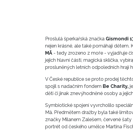
Proslulá šperkařská značka
Gismondi 
nejen krásné, ale také pomáhají dětem.
MÄ
- tedy zrozeno z moře - vyjadřuje či
jejich hlavní části, magická sklíčka, vybír
prosluněných letních odpoledních hrají h
V České republice se proto prodej těch
spojil s nadačním fondem
Be Charity,
j
děti či jinak znevýhodněné osoby a jejich 
Symbiotické spojení vyvrcholilo speciál
Mä. Předmětem dražby byla také limi
značky Milanem Zalešem, červené šaty 
portrét od českého umělce Martina Fisc