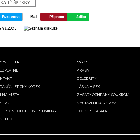
RAHÉ ŠPERKY
Tweetnout
Mail
Připnout
Sdílet
skuze:
ooter
WSLETTER
MÓDA
EDPLATNÉ
KRÁSA
enu
NTAKT
CELEBRITY
DAKČNÍ ETICKÝ KODEX
LÁSKA A SEX
LNÁ MÍSTA
ZÁSADY OCHRANY SOUKROMÍ
ZERCE
NASTAVENÍ SOUKROMÍ
EOBECNÉ OBCHODNÍ PODMÍNKY
COOKIES ZÁSADY
S FEED