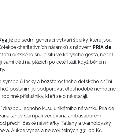
1754
již po sedm generací vytváří šperky, které jsou
 Kolekce charitativních náramků s názvem
PRIA de
stotu dětského snu a sílu velkorysého gesta, neboť
ají sami děti na plážích po celé Itálii, když během
ry.
to symbolů lásky a bezstarostného dětského snění
ehož posláním je podporovat dlouhodobě nemocné
rodinné příslušníky, kteří se o ně starají.
ní dražbou jednoho kusu unikátního náramku Pria de
tovaná láhev Campari věnována ambasadorem
od přední české návrhářky Tatiany a warholovský
hera. Aukce vynesla neuvěřitelných 331 00 Kč.