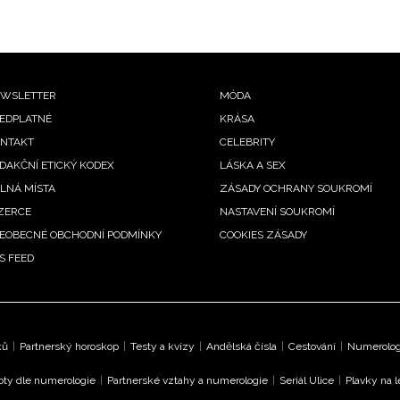
ooter
WSLETTER
MÓDA
EDPLATNÉ
KRÁSA
enu
NTAKT
CELEBRITY
DAKČNÍ ETICKÝ KODEX
LÁSKA A SEX
LNÁ MÍSTA
ZÁSADY OCHRANY SOUKROMÍ
ZERCE
NASTAVENÍ SOUKROMÍ
EOBECNÉ OBCHODNÍ PODMÍNKY
COOKIES ZÁSADY
S FEED
ků
|
Partnerský horoskop
|
Testy a kvízy
|
Andělská čísla
|
Cestování
|
Numerologi
oty dle numerologie
|
Partnerské vztahy a numerologie
|
Seriál Ulice
|
Plavky na 