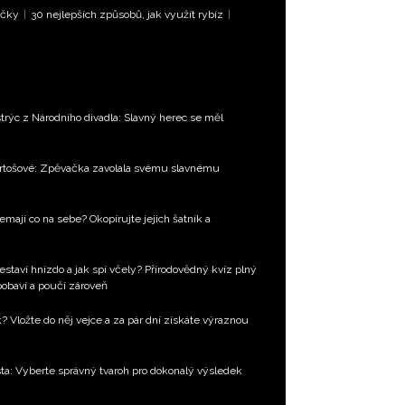
íčky
|
30 nejlepších způsobů, jak využít rybíz
|
trýc z Národního divadla: Slavný herec se měl
Bartošové: Zpěvačka zavolala svému slavnému
emají co na sebe? Okopírujte jejich šatník a
estaví hnízdo a jak spí včely? Přírodovědný kvíz plný
 pobaví a poučí zároveň
k? Vložte do něj vejce a za pár dní získáte výraznou
ta: Vyberte správný tvaroh pro dokonalý výsledek