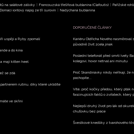
tů na salátové zálivky
|
Francouzská třešňová bublanina (Clafoutis)
|
Pařížské rohl
Domácí iontový nápoj ze tří surovin
|
Nadýchaná bublanina
DOPORUČENÉ ČLÁNKY
íři uspějí a Ryby zpomalí
Kariéru Oldřicha Nového nasměroval s
původně živit zcela jinak
rande a do kina
Poslední telefonát před smrtí Ivety 
kolegovi, hovor netrval ani minutu
a mají kitten heel
Proč Skandinávky nikdy neříkají, že n
než se zdá
pochopíte...
 partnerem rutinu, díky které uklidíte
Víte, proč kočky předou, který pták n
fascinujících faktů o zvířatech, který
 máte ve skříni
Nejlepší druhý život pro lák od okure
chuťovku bez práce
Švestkové knedlíky z tvarohového těs