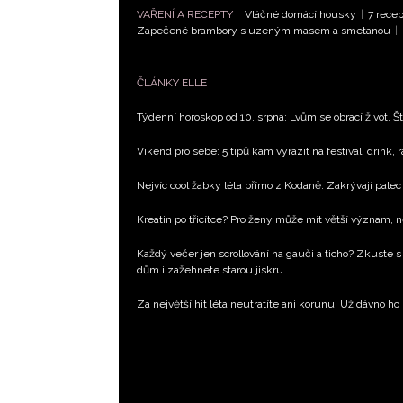
VAŘENÍ A RECEPTY
Vláčné domácí housky
|
7 recep
Zapečené brambory s uzeným masem a smetanou
|
ČLÁNKY ELLE
Týdenní horoskop od 10. srpna: Lvům se obrací život, Št
Víkend pro sebe: 5 tipů kam vyrazit na festival, drink, 
Nejvíc cool žabky léta přímo z Kodaně. Zakrývají palec 
Kreatin po třicítce? Pro ženy může mít větší význam, 
Každý večer jen scrollování na gauči a ticho? Zkuste s
dům i zažehnete starou jiskru
Za největší hit léta neutratíte ani korunu. Už dávno ho