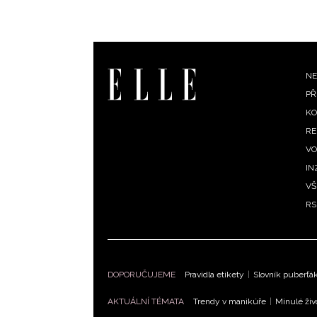
F
NE
PŘ
m
KO
RE
VO
IN
VŠ
RS
DOPORUČUJEME
Pravidla etikety
|
Slovník puberťá
AKTUÁLNÍ TÉMATA
Trendy v manikúře
|
Minulé živ