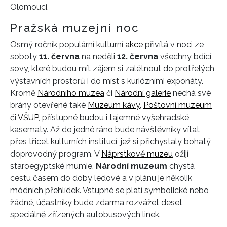
Olomouci.
Pražská muzejní noc
Osmý ročník populární kulturní
akce
přivítá v noci ze
soboty
11. června
na neděli
12. června
všechny bdící
sovy, které budou mít zájem si zalétnout do protřelých
výstavních prostorů i do míst s kuriózními exponáty.
Kromě
Národního muzea
či
Národní galerie
nechá své
brány otevřené také
Muzeum kávy
,
Poštovní muzeum
či
VŠUP
, přístupné budou i tajemné vyšehradské
kasematy. Až do jedné ráno bude návštěvníky vítat
přes třicet kulturních institucí, jež si přichystaly bohatý
doprovodný program. V
Náprstkově muzeu
ožijí
staroegyptské mumie,
Národní muzeum
chystá
cestu časem do doby ledové a v plánu je několik
módních přehlídek. Vstupné se platí symbolické nebo
žádné, účastníky bude zdarma rozvážet deset
speciálně zřízených autobusových linek.