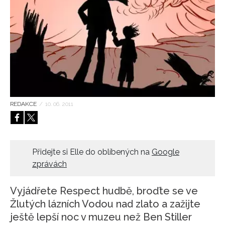
HOME
REDAKCE
/
10. 06. 2011
Přidejte si Elle do oblíbených na
Google
zprávách
Vyjádřete Respect hudbě, broďte se ve
Žlutých lázních Vodou nad zlato a zažijte
ještě lepší noc v muzeu než Ben Stiller