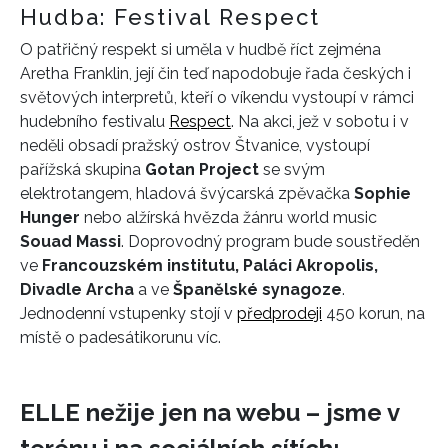
Hudba: Festival Respect
O patřičný respekt si uměla v hudbě říct zejména
Aretha Franklin, její čin teď napodobuje řada českých i
světových interpretů, kteří o víkendu vystoupí v rámci
hudebního festivalu
Respect
. Na akci, jež v sobotu i v
neděli obsadí pražský ostrov Štvanice, vystoupí
pařížská skupina
Gotan Project
se svým
elektrotangem, hladová švýcarská zpěvačka
Sophie
Hunger
nebo alžírská hvězda žánru world music
Souad Massi
. Doprovodný program bude soustředěn
ve
Francouzském institutu, Paláci Akropolis,
Divadle Archa
a ve
Španělské synagoze
.
Jednodenní vstupenky stojí v
předprodeji
450 korun, na
místě o padesátikorunu víc.
ELLE nežije jen na webu – jsme v