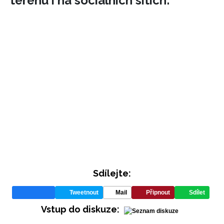
terénu i na sociálních sítích:
INFORMACE
REDAKCE
Sdílejte:
Tweetnout
Mail
Připnout
Sdílet
Vstup do diskuze: