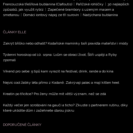
Chcete navíc dostávat i další zajímavé a exkluzivní
Francouzská třešňová bublanina (Clafoutis)
|
Pařížské rohlíčky
|
30 nejlepších
informace od našich partnerů? Pokud souhlasíte se
způsobů, jak využít rybíz
|
Zapečené brambory s uzeným masem a
smetanou
|
Domácí iontový nápoj ze tří surovin
|
Nadýchaná bublanina
zpracováním údajů k tomuto účelu podle
Zásad ochrany
soukromí BurdaMedia Extra s.r.o.
, zaškrtněte toto pole.
ČLÁNKY ELLE
Zakrýt bříško nebo odhalit? Kodaňské maminky boří pravidla mateřství i módy
Týdenní horoskop od 10. srpna: Lvům se obrací život, Štíři uspějí a Ryby
zpomalí
Víkend pro sebe: 5 tipů kam vyrazit na festival, drink, rande a do kina
Nejvíc cool žabky léta přímo z Kodaně. Zakrývají palec a mají kitten heel
Kreatin po třicítce? Pro ženy může mít větší význam, než se zdá
Každý večer jen scrollování na gauči a ticho? Zkuste s partnerem rutinu, díky
které uklidíte dům i zažehnete starou jiskru
DOPORUČENÉ ČLÁNKY