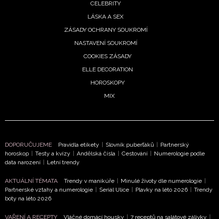
CELEBRITY
LÁSKA A SEX
ZÁSADY OCHRANY SOUKROMÍ
NASTAVENÍ SOUKROMÍ
COOKIES ZÁSADY
ELLE DECORATION
HOROSKOPY
NEWSLETTER
MIX
ODESLAT
DOPORUČUJEME
Pravidla etikety
|
Slovník puberťáků
|
Partnerský
Přihlášením k newsletteru souhlasíte s
Obchodními
horoskop
|
Testy a kvízy
|
Andělská čísla
|
Cestování
|
Numerologie podle
podmínkami společnosti BurdaMedia Extra s.r.o.
a
data narození
|
Letní trendy
potvrzujete, že jste se seznámili se
Zásadami
ochrany soukromí
- BurdaMedia Extra s.r.o. bude s
AKTUÁLNÍ TÉMATA
Trendy v manikúře
|
Minulé životy dle numerologie
|
Partnerské vztahy a numerologie
|
Seriál Ulice
|
Plavky na léto 2026
|
Trendy
Vašimi údaji pracovat zejména k organizaci a
boty na léto 2026
vyhodnocení akce a zasílání novinek.
VAŘENÍ A RECEPTY
Vláčné domácí housky
|
7 receptů na salátové zálivky
|