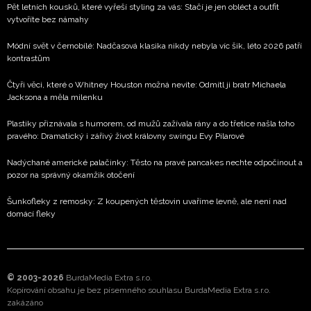
Pět letních kousků, které vyřeší styling za vás: Stačí je jen obléct a outfit
vytvoříte bez námahy
Módní svět v černobílé: Nadčasová klasika nikdy nebyla víc šik, léto 2026 patří
kontrastům
Čtyři věci, které o Whitney Houston možná nevíte: Odmítl ji bratr Michaela
Jacksona a měla milenku
Plastiky přiznávala s humorem, od mužů zažívala rány a do třetice našla toho
pravého: Dramatický i zářivý život královny swingu Evy Pilarové
Nadýchané americké palačinky: Těsto na pravé pancakes nechte odpočinout a
pozor na správný okamžik otočení
Šunkofleky z remosky: Z koupených těstovin uvaříme levně, ale není nad
domácí fleky
© 2003-2026
BurdaMedia Extra s.r.o.
Kopírování obsahu je bez písemného souhlasu BurdaMedia Extra s.r.o.
zakázáno