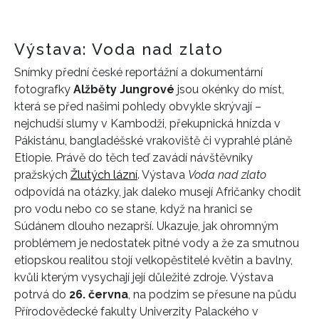
Výstava: Voda nad zlato
Snímky přední české reportážní a dokumentární
fotografky
Alžběty Jungrové
jsou okénky do míst,
která se před našimi pohledy obvykle skrývají –
nejchudší slumy v Kambodži, překupnická hnízda v
Pákistánu, bangladéšské vrakoviště či vyprahlé pláně
Etiopie. Právě do těch teď zavádí návštěvníky
pražských
Žlutých lázní
. Výstava
Voda nad zlato
odpovídá na otázky, jak daleko musejí Afričanky chodit
pro vodu nebo co se stane, když na hranici se
Súdánem dlouho nezaprší. Ukazuje, jak ohromným
problémem je nedostatek pitné vody a že za smutnou
etiopskou realitou stojí velkopěstitelé květin a bavlny,
kvůli kterým vysychají její důležité zdroje. Výstava
potrvá do
26. června
, na podzim se přesune na půdu
Přírodovědecké fakulty Univerzity Palackého v