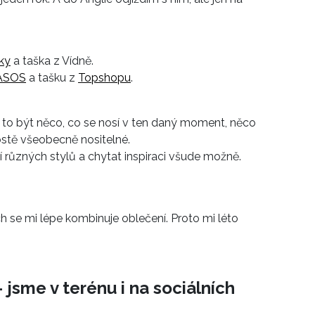
ky
a taška z Vídně.
ASOS
a tašku z
Topshopu
.
to být něco, co se nosí v ten daný moment, něco
ostě všeobecně nositelné.
 různých stylů a chytat inspiraci všude možně.
ch se mi lépe kombinuje oblečení. Proto mi léto
 jsme v terénu i na sociálních