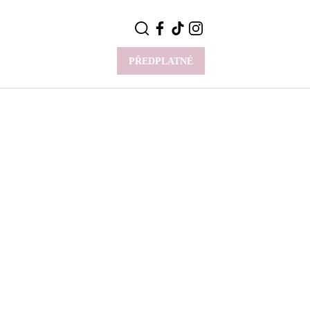
PŘEDPLATNÉ
VÍCE
Y
CELEBRITY
Novinky
Styl slavných
Rozhovory
ie