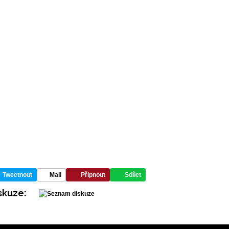
Tweetnout
Mail
Připnout
Sdílet
skuze: