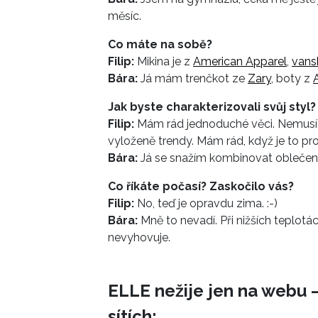
měsíc.
Co máte na sobě?
Filip:
Mikina je z
American Apparel
,
vans
Bára:
Já mám trenčkot ze
Zary
, boty z
Jak byste charakterizovali svůj styl?
Filip:
Mám rád jednoduché věci. Nemusí 
vyloženě trendy. Mám rád, když je to pr
Bára:
Já se snažím kombinovat oblečení
Co říkáte počasí? Zaskočilo vás?
Filip:
No, teď je opravdu zima. :-)
Bára:
Mně to nevadí. Při nižších teplotá
nevyhovuje.
ELLE nežije jen na webu –
sítích: