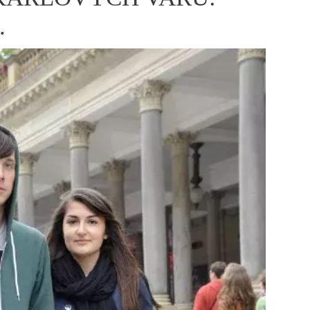
ÁSKA A SEX
ELLEPHORIA
ELLE STOR
.
ingles
y a on
ex
vatba
OME
NEWSLETTER