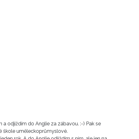
 odjíždím do Anglie za zábavou. :-) Pak se
ké škole uměleckoprůmyslové.
den rok. A do Anglie odjíždím s ním, ale jen na