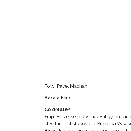
Foto: Pavel Machan
Bára a Filip
Co děláte?
Filip:
Právě jsem dostudoval gymnázium a
chystám dál studovat v Praze na Vyso
Bára:
Jsem na gymnáziu, čeká mě ještě je