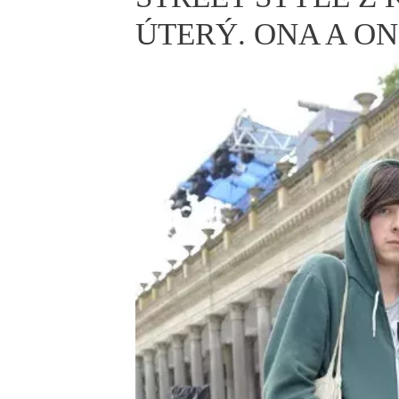
ELLE BEAUTY LOUNGE
L
ÚTERÝ. ONA A ON
S
V
S
S
ELLE DECORATION
H
INFORMACE
REDAKCE