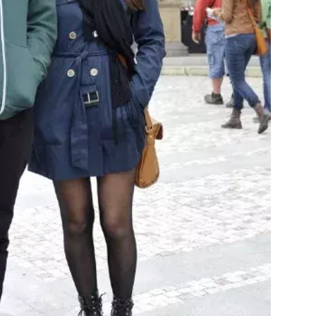
Přihlášením k newsletteru souhlasíte s
Obcho
společnosti BurdaMedia Extra s.r.o.
a potv
Zásadami ochrany soukromí
- BurdaMedia E
pracovat zejména k organizaci a vyhodnocení 
Chcete navíc dostávat i další zajímavé a exkluz
Pokud souhlasíte se zpracováním údajů k tom
soukromí BurdaMedia Extra s.r.o.
, zaškrtnět