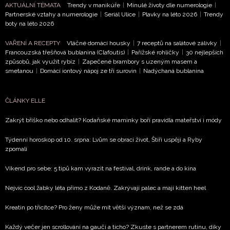
AKTUÁLNÍ TÉMATA
Trendy v manikúře
|
Minulé životy dle numerologie
|
Partnerské vztahy a numerologie
|
Seriál Ulice
|
Plavky na léto 2026
|
Trendy
boty na léto 2026
VAŘENÍ A RECEPTY
Vláčné domácí housky
|
7 receptů na salátové zálivky
|
Francouzská třešňová bublanina (Clafoutis)
|
Pařížské rohlíčky
|
30 nejlepších
způsobů, jak využít rybíz
|
Zapečené brambory s uzeným masem a
smetanou
|
Domácí iontový nápoj ze tří surovin
|
Nadýchaná bublanina
ČLÁNKY ELLE
Zakrýt bříško nebo odhalit? Kodaňské maminky boří pravidla mateřství i módy
Týdenní horoskop od 10. srpna: Lvům se obrací život, Štíři uspějí a Ryby
zpomalí
Víkend pro sebe: 5 tipů kam vyrazit na festival, drink, rande a do kina
Nejvíc cool žabky léta přímo z Kodaně. Zakrývají palec a mají kitten heel
Kreatin po třicítce? Pro ženy může mít větší význam, než se zdá
Každý večer jen scrollování na gauči a ticho? Zkuste s partnerem rutinu, díky