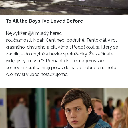
HOME
To All the Boys I've Loved Before
Nejvytíženější mladý herec
současnosti, Noah Centineo, podruhé. Tentokrát v roli
krásného, chytrého a citlivého středoškoláka, který se
zamiluje do chytré a hezké spolužačky. Že začínáte
vidět jistý „mustr“? Romantické teenagerovské
komedie zkrátka hrají pokaždé na podobnou na notu.
Ale my si vůbec nestěžujeme.