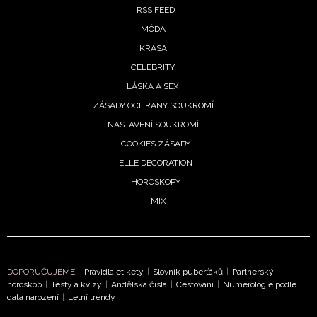
RSS FEED
MÓDA
KRÁSA
CELEBRITY
LÁSKA A SEX
ZÁSADY OCHRANY SOUKROMÍ
NASTAVENÍ SOUKROMÍ
COOKIES ZÁSADY
ELLE DECORATION
HOROSKOPY
MIX
DOPORUČUJEME
Pravidla etikety
|
Slovník puberťáků
|
Partnerský
horoskop
|
Testy a kvízy
|
Andělská čísla
|
Cestování
|
Numerologie podle
data narození
|
Letní trendy