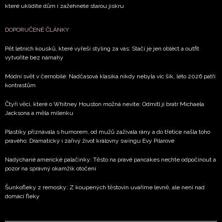
které uklidíte dům i zažehnete starou jiskru
DOPORUČENÉ ČLÁNKY
Pět letních kousků, které vyřeší styling za vás: Stačí je jen obléct a outfit
vytvoříte bez námahy
Módní svět v černobílé: Nadčasová klasika nikdy nebyla víc šik, léto 2026 patří
kontrastům
Čtyři věci, které o Whitney Houston možná nevíte: Odmítl ji bratr Michaela
Jacksona a měla milenku
Plastiky přiznávala s humorem, od mužů zažívala rány a do třetice našla toho
pravého: Dramatický i zářivý život královny swingu Evy Pilarové
Nadýchané americké palačinky: Těsto na pravé pancakes nechte odpočinout a
pozor na správný okamžik otočení
Šunkofleky z remosky: Z koupených těstovin uvaříme levně, ale není nad
domácí fleky