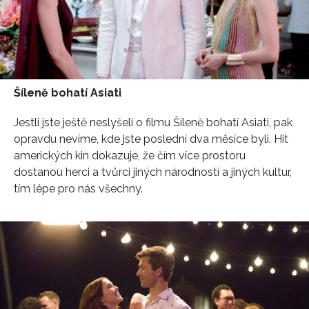
INFORMACE
Šíleně bohatí Asiati
REDAKCE
Jestli jste ještě neslyšeli o filmu Šíleně bohatí Asiati, pak
opravdu nevíme, kde jste poslední dva měsíce byli. Hit
amerických kin dokazuje, že čím více prostoru
dostanou herci a tvůrci jiných národností a jiných kultur,
tím lépe pro nás všechny.