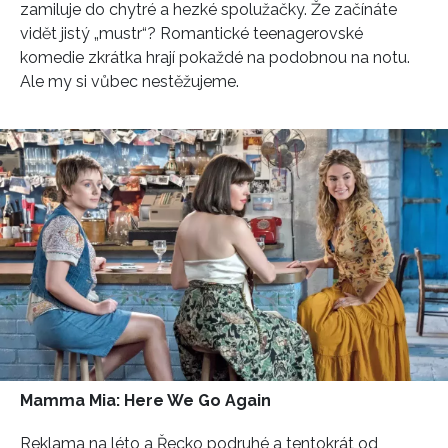
zamiluje do chytré a hezké spolužačky. Že začínáte
vidět jistý „mustr“? Romantické teenagerovské
komedie zkrátka hrají pokaždé na podobnou na notu.
Ale my si vůbec nestěžujeme.
Mamma Mia: Here We Go Again
Reklama na léto a Řecko podruhé a tentokrát od