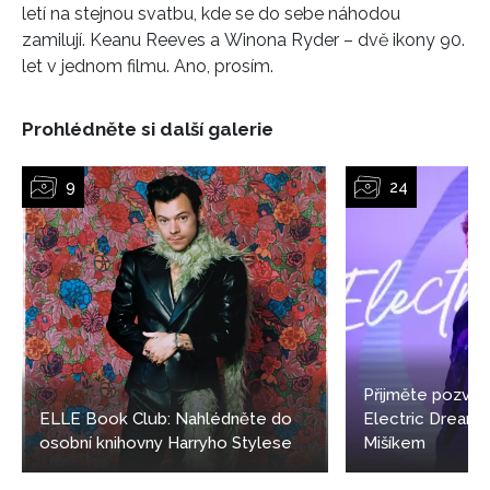
letí na stejnou svatbu, kde se do sebe náhodou
zamilují. Keanu Reeves a Winona Ryder – dvě ikony 90.
let v jednom filmu. Ano, prosím.
Prohlédněte si další galerie
Přijměte pozván
ELLE Book Club: Nahlédněte do
Electric Dream
osobní knihovny Harryho Stylese
Mišíkem