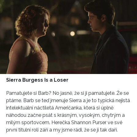
Sierra Burgess Is a Loser
Pamatujete si Barb? No jasně, že si ji pamatujete. Že se
ptáme. Barb se teď jmenuje Sierra a je to typická nejistá
intelektuální náctiletá Američanka, která si úplně
náhodou začne psát s krásným, vysokým, chytrým a
milým sportovcem. Herečka Shannon Purser ve své
první titulní roli září a my jsme rádi, že se jí tak daří.