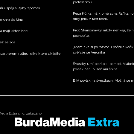
padesátkou
íři uspějí a Ryby zpomalí
Pepa Kůrka má kromě syna Rafíka nov
díky jídlu z fast foodu
rande a do kina
Proč Skandinávky nikdy neříkají, že n
a mají kitten heel
pochopíte...
než se zdá
„Maminka si po rozvodu pořídila kočku
svěřuje se Veronika
 partnerem rutinu, díky které uklidíte
Švestky umí potrápit i pomoci. Vlákni
povlak není plíseň ani špína
Bílý povlak na švestkách: Možná se m
dia Extra s.r.o. zakázáno