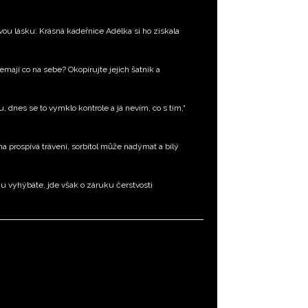
ou lásku: Krásná kadeřnice Adélka si ho získala
emají co na sebe? Okopírujte jejich šatník a
, dnes se to vymklo kontrole a já nevím, co s tím,“
na prospívá trávení, sorbitol může nadýmat a bílý
u vyhýbáte, jde však o záruku čerstvosti