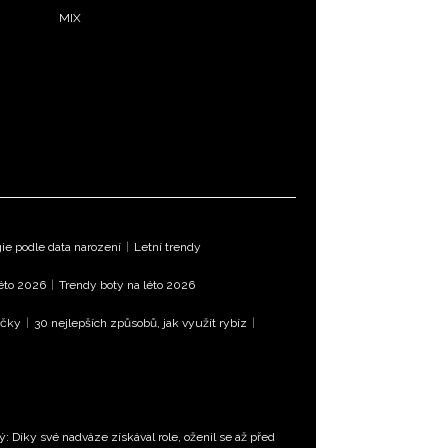
MIX
e podle data narození
|
Letní trendy
léto 2026
|
Trendy boty na léto 2026
íčky
|
30 nejlepších způsobů, jak využít rybíz
|
: Díky své nadváze získával role, oženil se až před