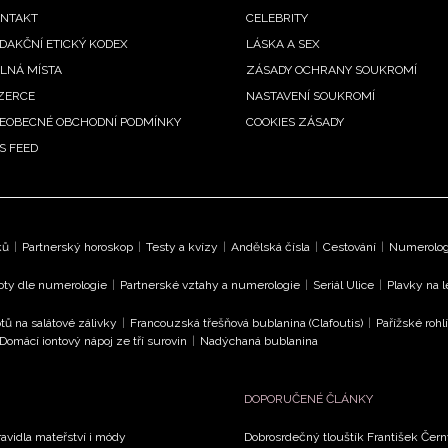
enu
NTAKT
CELEBRITY
DAKČNÍ ETICKÝ KODEX
LÁSKA A SEX
LNÁ MÍSTA
ZÁSADY OCHRANY SOUKROMÍ
ZERCE
NASTAVENÍ SOUKROMÍ
EOBECNÉ OBCHODNÍ PODMÍNKY
COOKIES ZÁSADY
S FEED
ků
|
Partnerský horoskop
|
Testy a kvízy
|
Andělská čísla
|
Cestování
|
Numerologi
oty dle numerologie
|
Partnerské vztahy a numerologie
|
Seriál Ulice
|
Plavky na 
tů na salátové zálivky
|
Francouzská třešňová bublanina (Clafoutis)
|
Pařížské rohl
Domácí iontový nápoj ze tří surovin
|
Nadýchaná bublanina
DOPORUČENÉ ČLÁNKY
avidla mateřství i módy
Dobrosrdečný tlouštík František Černý