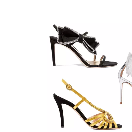
boty
jsou
na
wishlistu
ELLE?