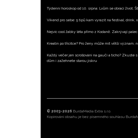
Týdenní horoskop od 10. srpna: Lvům se obrací život, Št
Víkend pro sebe: 5 tipů kam vyrazit na festival, drink, 
Nejvíc cool žabky léta přímo z Kodaně. Zakrývají palec 
Kreatin po třicítce? Pro ženy může mít větší význam, 
Každý večer jen scrollování na gauči a ticho? Zkuste s
dům i zažehnete starou jiskru
© 2003-2026
BurdaMedia Extra s.r.o.
Kopírování obsahu je bez písemného souhlasu BurdaMe