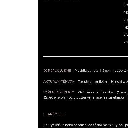
m
KO
RE
VO
IN
VŠ
RS
DOPORUČUJEME
Pravidla etikety
|
Slovník puberťá
AKTUÁLNÍ TÉMATA
Trendy v manikúře
|
Minulé živ
VAŘENÍ A RECEPTY
Vláčné domácí housky
|
7 recep
Zapečené brambory s uzeným masem a smetanou
|
ČLÁNKY ELLE
Zakrýt bříško nebo odhalit? Kodaňské maminky boří pr