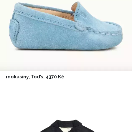
Chcete navíc dostávat i další zajímavé a exkluzivní
informace od našich partnerů? Pokud souhlasíte se
zpracováním údajů k tomuto účelu podle
Zásad ochrany
soukromí BurdaMedia Extra s.r.o.
, zaškrtněte toto pole.
mokasíny, Tod’s, 4370 Kč