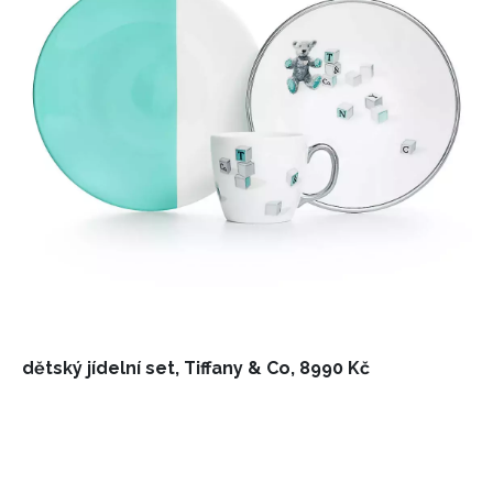
dětský jídelní set, Tiffany & Co, 8990 Kč