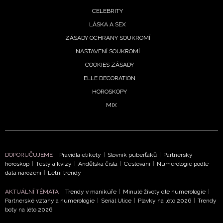
CELEBRITY
LÁSKA A SEX
ZÁSADY OCHRANY SOUKROMÍ
NASTAVENÍ SOUKROMÍ
COOKIES ZÁSADY
ELLE DECORATION
HOROSKOPY
MIX
DOPORUČUJEME
Pravidla etikety
|
Slovník puberťáků
|
Partnerský
horoskop
|
Testy a kvízy
|
Andělská čísla
|
Cestování
|
Numerologie podle
data narození
|
Letní trendy
AKTUÁLNÍ TÉMATA
Trendy v manikúře
|
Minulé životy dle numerologie
|
Partnerské vztahy a numerologie
|
Seriál Ulice
|
Plavky na léto 2026
|
Trendy
boty na léto 2026