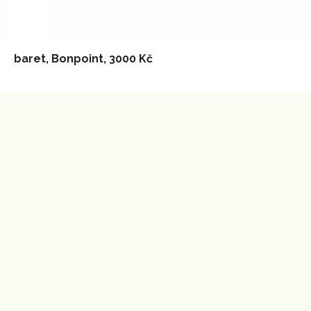
baret, Bonpoint, 3000 Kč
NEWSLETTER
ODESLAT
Přihlášením k newsletteru souhlasíte s
Obchodními
podmínkami společnosti BurdaMedia Extra s.r.o.
a
potvrzujete, že jste se seznámili se
Zásadami
ochrany soukromí
- BurdaMedia Extra s.r.o. bude s
Vašimi údaji pracovat zejména k organizaci a
vyhodnocení akce a zasílání novinek.