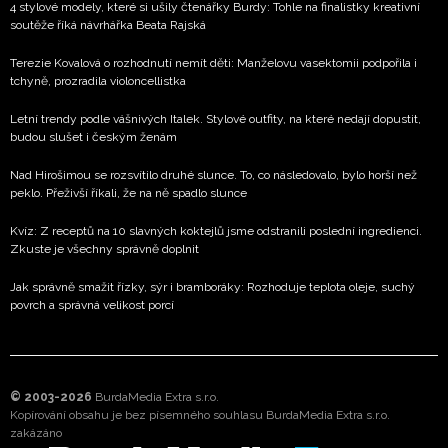
4 stylové modely, které si ušily čtenářky Burdy: Tohle na finalistky kreativní
soutěže říká návrhářka Beata Rajská
Terezie Kovalová o rozhodnutí nemít děti: Manželovu vasektomii podpořila i
tchyně, prozradila violoncellistka
Letní trendy podle vášnivých Italek. Stylové outfity, na které nedají dopustit,
budou slušet i českým ženám
Nad Hirošimou se rozsvítilo druhé slunce. To, co následovalo, bylo horší než
peklo. Přeživší říkali, že na ně spadlo slunce
Kvíz: Z receptů na 10 slavných koktejlů jsme odstranili poslední ingredienci.
Zkuste je všechny správně doplnit
Jak správně smažit řízky, sýr i bramboráky: Rozhoduje teplota oleje, suchý
povrch a správná velikost porcí
© 2003-2026
BurdaMedia Extra s.r.o.
Kopírování obsahu je bez písemného souhlasu BurdaMedia Extra s.r.o.
zakázáno