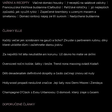
VAŘENÍ A RECEPTY
Vláčné domácí housky
|
7 receptů na salátové zálivky
|
Francouzská třešňová bublanina (Clafoutis)
|
Pařížské rohlíčky
|
30 nejlepších
způsobů, jak využít rybíz
|
Zapečené brambory s uzeným masem a
smetanou
|
Domácí iontový nápoj ze tří surovin
|
Nadýchaná bublanina
ČLÁNKY ELLE
Každý večer jen scrollování na gauči a ticho? Zkuste s partnerem rutinu, díky
které uklidíte dům i zažehnete starou jiskru
Za největší hit léta neutratíte ani korunu. Už dávno ho máte ve skříni
Oversized noční košile, šátky i brože. Trend nona maxxing ovládl Kodaň
Děti devadesátek definitivně dospěly a často začínají znovu od nuly
Hollywood propadl neslušné značce. Její šaty nosí Demi Moore i Zendaya
Champagne O'Clock s Evou Urbanovou: O domově, který zraje s časem
DOPORUČENÉ ČLÁNKY