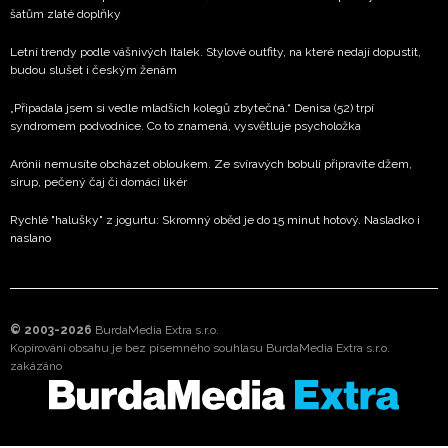
šatům zlaté doplňky
Letní trendy podle vášnivých Italek. Stylové outfity, na které nedají dopustit,
budou slušet i českým ženám
„Připadala jsem si vedle mladších kolegů zbytečná.“ Denisa (52) trpí
syndromem podvodnice. Co to znamená, vysvětluje psycholožka
Arónii nemusíte obcházet obloukem. Ze svíravých bobulí připravíte džem,
sirup, pečený čaj či domácí likér
Rychlé "halušky" z jogurtu: Skromný oběd je do 15 minut hotový. Nasladko i
naslano
© 2003-2026
BurdaMedia Extra s.r.o.
Kopírování obsahu je bez písemného souhlasu BurdaMedia Extra s.r.o.
zakázáno