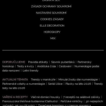
zpracováním údajů k tomuto účelu podle
Zásad ochrany
soukromí BurdaMedia Extra s.r.o.
, zaškrtněte toto pole.
ZÁSADY OCHRANY SOUKROMÍ
NASTAVENÍ SOUKROMÍ
COOKIES ZÁSADY
ELLE DECORATION
HOROSKOPY
MIX
DOPORUČUJEME
Pravidla etikety
|
Slovník puberťáků
|
Partnerský
horoskop
|
Testy a kvízy
|
Andělská čísla
|
Cestování
|
Numerologie podle
data narození
|
Letní trendy
AKTUÁLNÍ TÉMATA
Trendy v manikúře
|
Minulé životy dle numerologie
|
Partnerské vztahy a numerologie
|
Seriál Ulice
|
Plavky na léto 2026
|
Trendy
boty na léto 2026
VAŘENÍ A RECEPTY
Vláčné domácí housky
|
7 receptů na salátové zálivky
|
Francouzská třešňová bublanina (Clafoutis)
|
Pařížské rohlíčky
|
30 nejlepších
způsobů, jak využít rybíz
|
Zapečené brambory s uzeným masem a