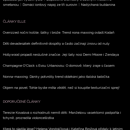
smetanou
|
Domácí iontový nápoj ze tří surovin
|
Nadýchaná bublanina
ČLÁNKY ELLE
Oversized noční košile, šátky i brože. Trend nona maxxing ovládl Kodaň
Děti devadesátek definitivně dospěly a často začínají znovu od nuly
Hollywood propadl neslušné značce. Její šaty nosí Demi Moore i Zendaya
Champagne O'Clock s Evou Urbanovou: O domově, který zraje s časem
Nonna-maxxing: Dánky potvrdily trend oblékání jako italská babička
Objem na povel: Tohle byste měla vědět, než si koupíte texturizační sprej!
DOPORUČENÉ ČLÁNKY
Terezie Kovalová o rozhodnutí nemít děti: Manželovu vasektomii podpořila i
tchyně, prozradila violoncellistka
Která to sladila lépe? Helena Vondráčková i Kateřina Brožová přidaly k letním