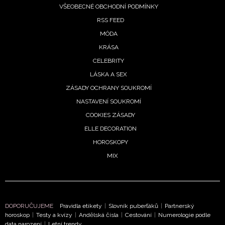
VŠEOBECNÉ OBCHODNÍ PODMÍNKY
RSS FEED
MÓDA
KRÁSA
CELEBRITY
LÁSKA A SEX
ZÁSADY OCHRANY SOUKROMÍ
NASTAVENÍ SOUKROMÍ
COOKIES ZÁSADY
ELLE DECORATION
HOROSKOPY
MIX
DOPORUČUJEME
Pravidla etikety
|
Slovník puberťáků
|
Partnerský
horoskop
|
Testy a kvízy
|
Andělská čísla
|
Cestování
|
Numerologie podle
data narození
|
Letní trendy