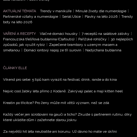
AKTUÁLNÍ TÉMATA
Trendy v manikúře
|
Minulé životy dle numerologie
|
NEWSLETTER
Partnerské vztahy a numerologie
|
Seriál Ulice
|
Plavky na léto 2026
|
Trendy
boty na léto 2026
ODESLAT
VAŘENÍ A RECEPTY
Vláčné domácí housky
|
7 receptů na salátové zálivky
|
Francouzská třešňová bublanina (Clafoutis)
|
Pařížské rohlíčky
|
30 nejlepších
Přihlášením k newsletteru souhlasíte s
Obchodními
způsobů, jak využít rybíz
|
Zapečené brambory s uzeným masem a
smetanou
|
Domácí iontový nápoj ze tří surovin
|
Nadýchaná bublanina
podmínkami společnosti BurdaMedia Extra s.r.o.
a
potvrzujete, že jste se seznámili se
Zásadami
ochrany soukromí
- BurdaMedia Extra s.r.o. bude s
ČLÁNKY ELLE
Vašimi údaji pracovat zejména k organizaci a
Víkend pro sebe: 5 tipů kam vyrazit na festival, drink, rande a do kina
vyhodnocení akce a zasílání novinek.
Nejvíc cool žabky léta přímo z Kodaně. Zakrývají palec a mají kitten heel
Chcete navíc dostávat i další zajímavé a exkluzivní
informace od našich partnerů? Pokud souhlasíte se
Kreatin po třicítce? Pro ženy může mít větší význam, než se zdá
zpracováním údajů k tomuto účelu podle
Zásad ochrany
soukromí BurdaMedia Extra s.r.o.
, zaškrtněte toto pole.
Každý večer jen scrollování na gauči a ticho? Zkuste s partnerem rutinu, díky
které uklidíte dům i zažehnete starou jiskru
Za největší hit léta neutratíte ani korunu. Už dávno ho máte ve skříni