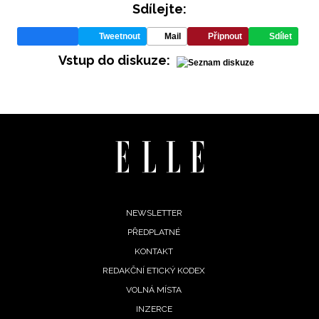
Sdílejte:
Tweetnout
Mail
Připnout
Sdílet
Vstup do diskuze:
INFORMACE
REDAKCE
Footer
NEWSLETTER
PŘEDPLATNÉ
menu
KONTAKT
REDAKČNÍ ETICKÝ KODEX
VOLNÁ MÍSTA
INZERCE