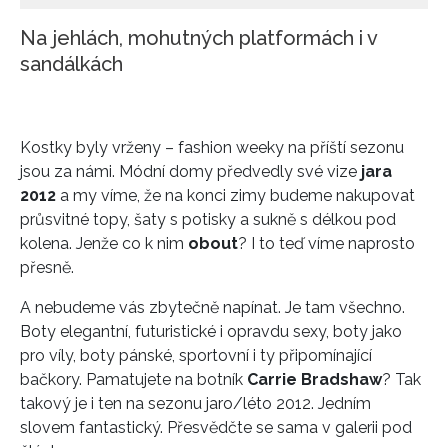
Na jehlách, mohutných platformách i v
sandálkách
Kostky byly vrženy – fashion weeky na příští sezonu
jsou za námi. Módní domy předvedly své vize
jara
2012
a my víme, že na konci zimy budeme nakupovat
průsvitné topy, šaty s potisky a sukně s délkou pod
kolena. Jenže co k nim
obout
? I to teď víme naprosto
přesně.
A nebudeme vás zbytečně napínat. Je tam všechno.
Boty elegantní, futuristické i opravdu sexy, boty jako
pro víly, boty pánské, sportovní i ty připomínající
bačkory. Pamatujete na botník
Carrie Bradshaw
? Tak
takový je i ten na sezonu jaro/léto 2012. Jedním
slovem fantastický. Přesvědčte se sama v galerii pod