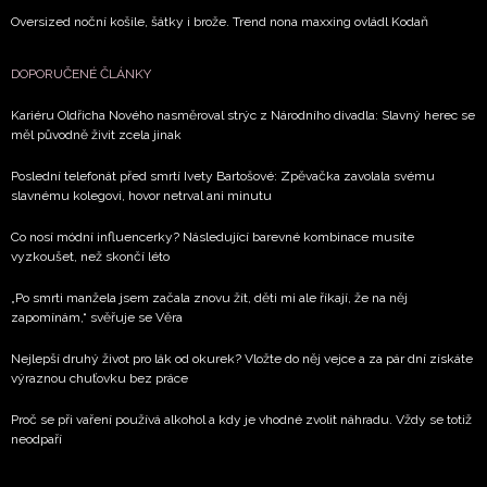
Oversized noční košile, šátky i brože. Trend nona maxxing ovládl Kodaň
DOPORUČENÉ ČLÁNKY
Kariéru Oldřicha Nového nasměroval strýc z Národního divadla: Slavný herec se
měl původně živit zcela jinak
Poslední telefonát před smrtí Ivety Bartošové: Zpěvačka zavolala svému
slavnému kolegovi, hovor netrval ani minutu
Co nosí módní influencerky? Následující barevné kombinace musíte
vyzkoušet, než skončí léto
„Po smrti manžela jsem začala znovu žít, děti mi ale říkají, že na něj
zapomínám,“ svěřuje se Věra
Nejlepší druhý život pro lák od okurek? Vložte do něj vejce a za pár dní získáte
výraznou chuťovku bez práce
Proč se při vaření používá alkohol a kdy je vhodné zvolit náhradu. Vždy se totiž
neodpaří