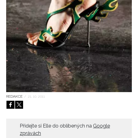
HOME
REDAKCE
/
21. 10. 2011
Přidejte si Elle do oblíbených na
Google
zprávách