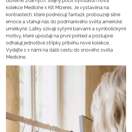
důvěrně známých. Stejný pocit vyvolává i nová
kolekce Medicine x Kit Mizeres. Je vystavěná na
kontrastech, které podněcují fantazii, probouzejí silné
emoce a vtahují nás do podmanivého světa americké
umělkyně. Látky ožívají sytými barvami a symbolickými
motivy, které upoutají na první pohled a postupně
odhalují jednotlivé střípky příběhu nové kolekce.
Vydejte s s námi na další cestu do snového světa
Medicine.