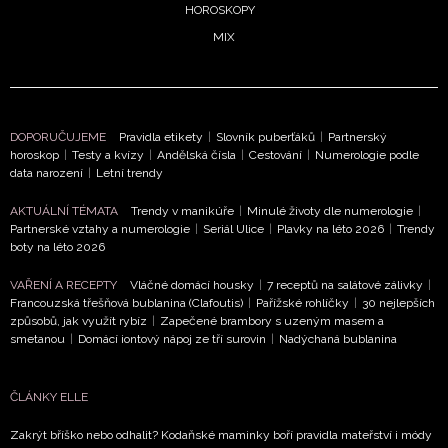
HOROSKOPY
MIX
DOPORUČUJEME
Pravidla etikety
|
Slovník puberťáků
|
Partnerský
horoskop
|
Testy a kvízy
|
Andělská čísla
|
Cestování
|
Numerologie podle
data narození
|
Letní trendy
AKTUÁLNÍ TÉMATA
Trendy v manikúře
|
Minulé životy dle numerologie
|
Partnerské vztahy a numerologie
|
Seriál Ulice
|
Plavky na léto 2026
|
Trendy
boty na léto 2026
VAŘENÍ A RECEPTY
Vláčné domácí housky
|
7 receptů na salátové zálivky
|
Francouzská třešňová bublanina (Clafoutis)
|
Pařížské rohlíčky
|
30 nejlepších
způsobů, jak využít rybíz
|
Zapečené brambory s uzeným masem a
smetanou
|
Domácí iontový nápoj ze tří surovin
|
Nadýchaná bublanina
ČLÁNKY ELLE
Zakrýt bříško nebo odhalit? Kodaňské maminky boří pravidla mateřství i módy