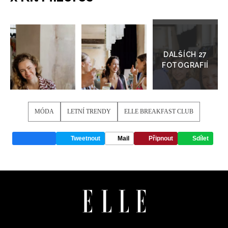
Přejít
do
galerie
NEWSLETTER
MÓDA
LETNÍ TRENDY
ELLE BREAKFAST CLUB
ODESLAT
Tweetnout
Mail
Připnout
Sdílet
Přihlášením k newsletteru souhlasíte s
Obchodními
podmínkami společnosti BurdaMedia Extra s.r.o.
a
potvrzujete, že jste se seznámili se
Zásadami
ochrany soukromí
- BurdaMedia Extra s.r.o. bude s
Vašimi údaji pracovat zejména k organizaci a
vyhodnocení akce a zasílání novinek.