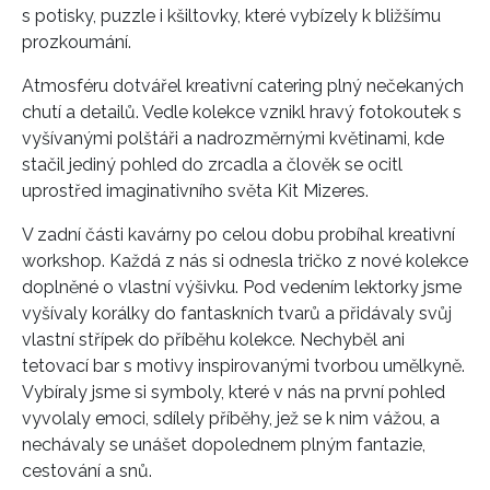
s potisky, puzzle i kšiltovky, které vybízely k bližšímu
prozkoumání.
Atmosféru dotvářel kreativní catering plný nečekaných
chutí a detailů. Vedle kolekce vznikl hravý fotokoutek s
vyšívanými polštáři a nadrozměrnými květinami, kde
stačil jediný pohled do zrcadla a člověk se ocitl
uprostřed imaginativního světa Kit Mizeres.
V zadní části kavárny po celou dobu probíhal kreativní
INFORMACE
workshop. Každá z nás si odnesla tričko z nové kolekce
doplněné o vlastní výšivku. Pod vedením lektorky jsme
REDAKCE
vyšívaly korálky do fantaskních tvarů a přidávaly svůj
vlastní střípek do příběhu kolekce. Nechyběl ani
tetovací bar s motivy inspirovanými tvorbou umělkyně.
Vybíraly jsme si symboly, které v nás na první pohled
vyvolaly emoci, sdílely příběhy, jež se k nim vážou, a
nechávaly se unášet dopolednem plným fantazie,
cestování a snů.