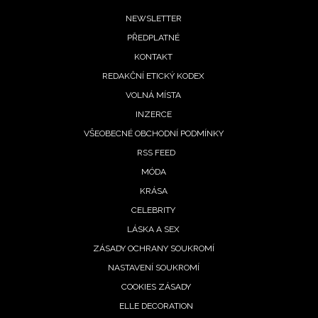
Chcete navíc dostávat i další zajímavé a exkluzivní
Footer
informace od našich partnerů? Pokud souhlasíte se
NEWSLETTER
zpracováním údajů k tomuto účelu podle
Zásad ochrany
PŘEDPLATNÉ
menu
soukromí BurdaMedia Extra s.r.o.
, zaškrtněte toto pole.
KONTAKT
REDAKČNÍ ETICKÝ KODEX
VOLNÁ MÍSTA
INZERCE
VŠEOBECNÉ OBCHODNÍ PODMÍNKY
RSS FEED
MÓDA
KRÁSA
CELEBRITY
LÁSKA A SEX
ZÁSADY OCHRANY SOUKROMÍ
NASTAVENÍ SOUKROMÍ
COOKIES ZÁSADY
ELLE DECORATION