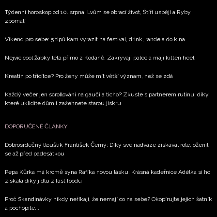
Týdenní horoskop od 10. srpna: Lvům se obrací život, Štíři uspějí a Ryby
zpomalí
Víkend pro sebe: 5 tipů kam vyrazit na festival, drink, rande a do kina
Nejvíc cool žabky léta přímo z Kodaně. Zakrývají palec a mají kitten heel
Kreatin po třicítce? Pro ženy může mít větší význam, než se zdá
Každý večer jen scrollování na gauči a ticho? Zkuste s partnerem rutinu, díky
které uklidíte dům i zažehnete starou jiskru
DOPORUČENÉ ČLÁNKY
Dobrosrdečný tlouštík František Černý: Díky své nadváze získával role, oženil
se až před padesátkou
Pepa Kůrka má kromě syna Rafíka novou lásku: Krásná kadeřnice Adélka si ho
získala díky jídlu z fast foodu
Proč Skandinávky nikdy neříkají, že nemají co na sebe? Okopírujte jejich šatník
a pochopíte...