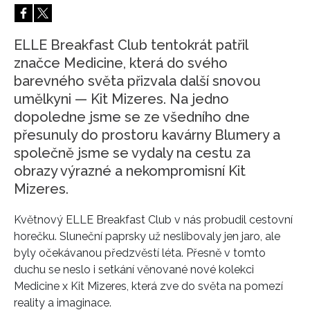
HOME
ELLE Breakfast Club tentokrát patřil
značce Medicine, která do svého
barevného světa přizvala další snovou
umělkyni — Kit Mizeres. Na jedno
dopoledne jsme se ze všedního dne
přesunuly do prostoru kavárny Blumery a
společně jsme se vydaly na cestu za
obrazy výrazné a nekompromisní Kit
Mizeres.
Květnový
ELLE
Breakfast Club v nás probudil cestovní
horečku. Sluneční paprsky už neslibovaly jen jaro, ale
byly očekávanou předzvěstí léta. Přesně v tomto
duchu se neslo i setkání věnované nové kolekci
Medicine
x
Kit Mizeres
, která zve do světa na pomezí
reality a imaginace.