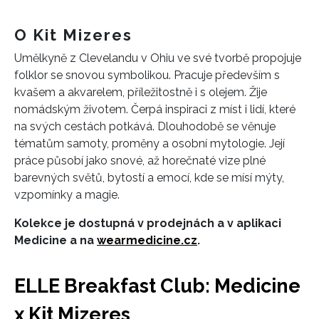
O Kit Mizeres
Umělkyně z Clevelandu v Ohiu ve své tvorbě propojuje
folklor se snovou symbolikou. Pracuje především s
kvašem a akvarelem, příležitostně i s olejem. Žije
nomádským životem. Čerpá inspiraci z míst i lidí, které
na svých cestách potkává. Dlouhodobě se věnuje
tématům samoty, proměny a osobní mytologie. Její
práce působí jako snové, až horečnaté vize plné
barevných světů, bytostí a emocí, kde se mísí mýty,
vzpomínky a magie.
Kolekce je dostupná v prodejnách a v aplikaci
Medicine a na
wearmedicine.cz
.
ELLE Breakfast Club: Medicine
x Kit Mizeres