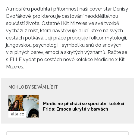
Atmosféru podtrhla i přítomnost naší cover star
Denisy
Dvořákové
, pro kterou je cestování neoddělitelnou
součástí života. Ostatně i Kit Mizeres ve své tvorbě
vychází z míst, která navštěvuje, a lidí, které na svých
cestách potkává. Její práce propojuje folklor, mytologii,
jungovskou psychologii i symboliku snů do snových
vizí plných barev, emocí a skrytých významů. Račte se
s ELLE vydat po cestách nové kolekce Medicine x Kit
Mizeres.
MOHLO BY SE VÁM LÍBIT
Medicine přichází se speciální kolekcí
Frida: Emoce ukryté v barvách
elle.cz