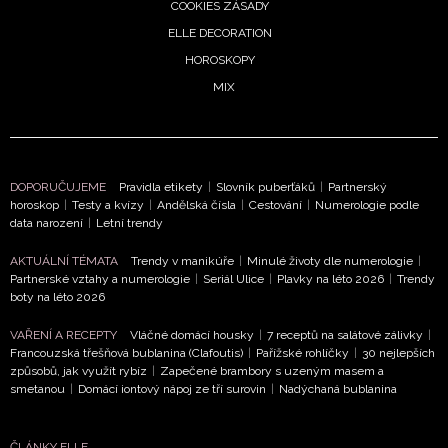
COOKIES ZÁSADY
ELLE DECORATION
ODESLAT
HOROSKOPY
MIX
Přihlášením k newsletteru souhlasíte s
Obchodními
podmínkami společnosti BurdaMedia Extra s.r.o.
a
potvrzujete, že jste se seznámili se
Zásadami
ochrany soukromí
- BurdaMedia Extra s.r.o. bude s
DOPORUČUJEME
Pravidla etikety
|
Slovník puberťáků
|
Partnerský
Vašimi údaji pracovat zejména k organizaci a
horoskop
|
Testy a kvízy
|
Andělská čísla
|
Cestování
|
Numerologie podle
vyhodnocení akce a zasílání novinek.
data narození
|
Letní trendy
Chcete navíc dostávat i další zajímavé a exkluzivní
AKTUÁLNÍ TÉMATA
Trendy v manikúře
|
Minulé životy dle numerologie
|
informace od našich partnerů? Pokud souhlasíte se
Partnerské vztahy a numerologie
|
Seriál Ulice
|
Plavky na léto 2026
|
Trendy
zpracováním údajů k tomuto účelu podle
Zásad ochrany
boty na léto 2026
soukromí BurdaMedia Extra s.r.o.
, zaškrtněte toto pole.
VAŘENÍ A RECEPTY
Vláčné domácí housky
|
7 receptů na salátové zálivky
|
Francouzská třešňová bublanina (Clafoutis)
|
Pařížské rohlíčky
|
30 nejlepších
způsobů, jak využít rybíz
|
Zapečené brambory s uzeným masem a
smetanou
|
Domácí iontový nápoj ze tří surovin
|
Nadýchaná bublanina
ČLÁNKY ELLE