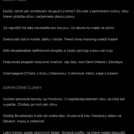
Každý večer jen scrollování na gauči a ticho? Zkuste s partnerem rutinu, díky
které uklidíte dům i zažehnete starou jiskru
Za největší hit léta neutratíte ani korunu. Už dávno ho máte ve skříni
Oversized noční košile, šátky i brože. Trend nona maxxing ovládl Kodaň
Děti devadesátek definitivně dospěly a často začínají znovu od nuly
Hollywood propadl neslušné značce. Její šaty nosí Demi Moore i Zendaya
Champagne O'Clock s Evou Urbanovou: O domově, který zraje s časem
DOPORUČENÉ ČLÁNKY
Svržení atomové bomby na Hirošimu: V nepředstavitelném žáru se část lidí
vypařila. Zůstaly po nich jen stíny
Ondřej Brzobohatý kvůli roli svého táty zhubnul 8 kilo: Drastický detox na
šťávách, masu a zelenině
Letní trendy podle vášnivých Italek. Stylové outfity, na které nedají dopustit,