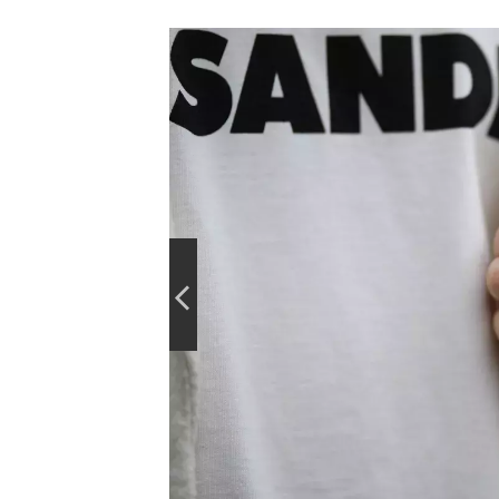
jaký
jsou
na
wishlistu
redakce
ELLE?