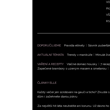
VO
IN
VŠ
RS
DOPORUČUJEME
Pravidla etikety
|
Slovník puberťá
AKTUÁLNÍ TÉMATA
Trendy v manikúře
|
Minulé živ
VAŘENÍ A RECEPTY
Vláčné domácí housky
|
7 recep
Zapečené brambory s uzeným masem a smetanou
|
ČLÁNKY ELLE
Každý večer jen scrollování na gauči a ticho? Zkuste s
dům i zažehnete starou jiskru
Za největší hit léta neutratíte ani korunu. Už dávno ho