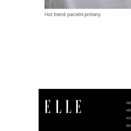
Hot trend: pečetní prsteny
F
NE
PŘ
m
KO
RE