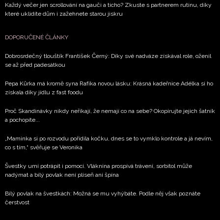
Každý večer jen scrollování na gauči a ticho? Zkuste s partnerem rutinu, díky
které uklidíte dům i zažehnete starou jiskru
DOPORUČENÉ ČLÁNKY
Dobrosrdečný tlouštík František Černý: Díky své nadváze získával role, oženil
se až před padesátkou
Pepa Kůrka má kromě syna Rafíka novou lásku: Krásná kadeřnice Adélka si ho
získala díky jídlu z fast foodu
Proč Skandinávky nikdy neříkají, že nemají co na sebe? Okopírujte jejich šatník
a pochopíte...
„Maminka si po rozvodu pořídila kočku, dnes se to vymklo kontrole a já nevím,
co s tím,“ svěřuje se Veronika
Švestky umí potrápit i pomoci. Vláknina prospívá trávení, sorbitol může
nadýmat a bílý povlak není plíseň ani špína
Bílý povlak na švestkách: Možná se mu vyhýbáte. Podle něj však poznáte
čerstvost