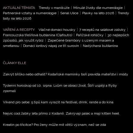
AKTUÁLNÍ TÉMATA
Trendy v manikúře
|
Minulé životy dle numerologie
|
Partnerské vztahy a numerologie
|
Seriál Ulice
|
Plavky na léto 2026
|
Trendy
boty na léto 2026
VAŘENÍ A RECEPTY
Vláčné domácí housky
|
7 receptů na salátové zálivky
|
Francouzská třešňová bublanina (Clafoutis)
|
Pařížské rohlíčky
|
30 nejlepších
způsobů, jak využít rybíz
|
Zapečené brambory s uzeným masem a
smetanou
|
Domácí iontový nápoj ze tří surovin
|
Nadýchaná bublanina
ČLÁNKY ELLE
Zakrýt bříško nebo odhalit? Kodaňské maminky boří pravidla mateřství i módy
Týdenní horoskop od 10. srpna: Lvům se obrací život, Štíři uspějí a Ryby
zpomalí
Víkend pro sebe: 5 tipů kam vyrazit na festival, drink, rande a do kina
Nejvíc cool žabky léta přímo z Kodaně. Zakrývají palec a mají kitten heel
Kreatin po třicítce? Pro ženy může mít větší význam, než se zdá