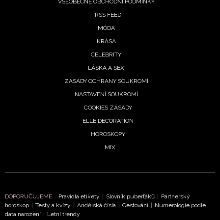
VŠEOBECNÉ OBCHODNÍ PODMÍNKY
RSS FEED
MÓDA
KRÁSA
CELEBRITY
LÁSKA A SEX
ZÁSADY OCHRANY SOUKROMÍ
NASTAVENÍ SOUKROMÍ
COOKIES ZÁSADY
ELLE DECORATION
HOROSKOPY
MIX
DOPORUČUJEME
Pravidla etikety
|
Slovník puberťáků
|
Partnerský
horoskop
|
Testy a kvízy
|
Andělská čísla
|
Cestování
|
Numerologie podle
data narození
|
Letní trendy