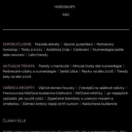
potvrzujete, že jste se seznámili se
Zásadami
HOROSKOPY
ochrany soukromí
- BurdaMedia Extra s.r.o. bude s
Vašimi údaji pracovat zejména k organizaci a
MIX
vyhodnocení akce a zasílání novinek.
Chcete navíc dostávat i další zajímavé a exkluzivní
informace od našich partnerů? Pokud souhlasíte se
DOPORUČUJEME
Pravidla etikety
|
Slovník puberťáků
|
Partnerský
zpracováním údajů k tomuto účelu podle
Zásad ochrany
horoskop
|
Testy a kvízy
|
Andělská čísla
|
Cestování
|
Numerologie podle
soukromí BurdaMedia Extra s.r.o.
, zaškrtněte toto pole.
data narození
|
Letní trendy
AKTUÁLNÍ TÉMATA
Trendy v manikúře
|
Minulé životy dle numerologie
|
Partnerské vztahy a numerologie
|
Seriál Ulice
|
Plavky na léto 2026
|
Trendy
boty na léto 2026
VAŘENÍ A RECEPTY
Vláčné domácí housky
|
7 receptů na salátové zálivky
|
Francouzská třešňová bublanina (Clafoutis)
|
Pařížské rohlíčky
|
30 nejlepších
způsobů, jak využít rybíz
|
Zapečené brambory s uzeným masem a
smetanou
|
Domácí iontový nápoj ze tří surovin
|
Nadýchaná bublanina
ČLÁNKY ELLE
Každý večer jen scrollování na gauči a ticho? Zkuste s partnerem rutinu, díky