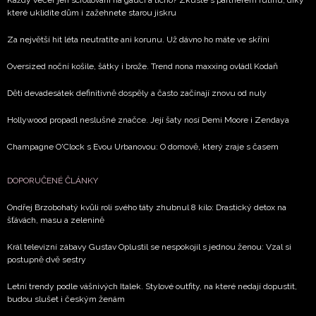
které uklidíte dům i zažehnete starou jiskru
Za největší hit léta neutratíte ani korunu. Už dávno ho máte ve skříni
Oversized noční košile, šátky i brože. Trend nona maxxing ovládl Kodaň
Děti devadesátek definitivně dospěly a často začínají znovu od nuly
Hollywood propadl neslušné značce. Její šaty nosí Demi Moore i Zendaya
Champagne O'Clock s Evou Urbanovou: O domově, který zraje s časem
DOPORUČENÉ ČLÁNKY
Ondřej Brzobohatý kvůli roli svého táty zhubnul 8 kilo: Drastický detox na
šťávách, masu a zelenině
Král televizní zábavy Gustav Oplustil se nespokojil s jednou ženou: Vzal si
postupně dvě sestry
Letní trendy podle vášnivých Italek. Stylové outfity, na které nedají dopustit,
budou slušet i českým ženám