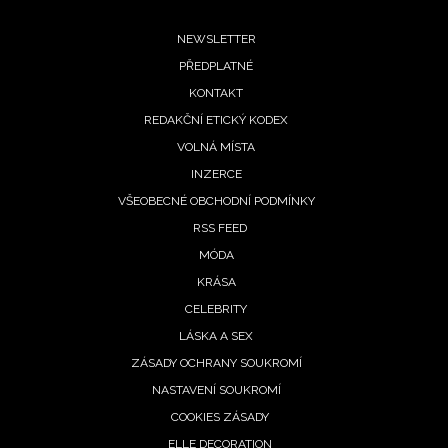
Footer
NEWSLETTER
PŘEDPLATNÉ
menu
KONTAKT
REDAKČNÍ ETICKÝ KODEX
VOLNÁ MÍSTA
INZERCE
VŠEOBECNÉ OBCHODNÍ PODMÍNKY
RSS FEED
MÓDA
KRÁSA
NEWSLETTER
CELEBRITY
LÁSKA A SEX
ODESLAT
ZÁSADY OCHRANY SOUKROMÍ
NASTAVENÍ SOUKROMÍ
Přihlášením k newsletteru souhlasíte s
Obchodními
COOKIES ZÁSADY
podmínkami společnosti BurdaMedia Extra s.r.o.
a
ELLE DECORATION