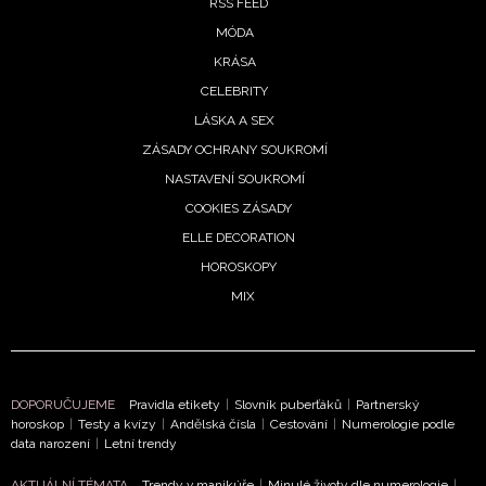
RSS FEED
MÓDA
KRÁSA
CELEBRITY
LÁSKA A SEX
ZÁSADY OCHRANY SOUKROMÍ
NASTAVENÍ SOUKROMÍ
COOKIES ZÁSADY
ELLE DECORATION
HOROSKOPY
MIX
DOPORUČUJEME
Pravidla etikety
|
Slovník puberťáků
|
Partnerský
horoskop
|
Testy a kvízy
|
Andělská čísla
|
Cestování
|
Numerologie podle
data narození
|
Letní trendy
AKTUÁLNÍ TÉMATA
Trendy v manikúře
|
Minulé životy dle numerologie
|