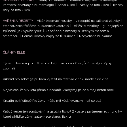
Partnerské vztahy a numerologie
|
Seriál Ulice
|
Plavky na léto 2026
|
Trendy
boty na léto 2026
VAŘENÍ A RECEPTY
Vláčné domácí housky
|
7 receptů na salátové zálivky
|
Francouzská třešňová bublanina (Clafoutis)
|
Pařížské rohlíčky
|
30 nejlepších
způsobů, jak využít rybíz
|
Zapečené brambory s uzeným masem a
smetanou
|
Domácí iontový nápoj ze tří surovin
|
Nadýchaná bublanina
ČLÁNKY ELLE
Týdenní horoskop od 10. srpna: Lvům se obrací život, Štíři uspějí a Ryby
zpomalí
Víkend pro sebe: 5 tipů kam vyrazit na festival, drink, rande a do kina
Nejvíc cool žabky léta přímo z Kodaně. Zakrývají palec a mají kitten heel
Kreatin po třicítce? Pro ženy může mít větší význam, než se zdá
Každý večer jen scrollování na gauči a ticho? Zkuste s partnerem rutinu, díky
které uklidíte dům i zažehnete starou jiskru