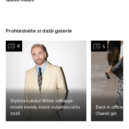
Prohlédněte si další galerie
Stylista Łukasz Witek odhaluje
módní trendy, které ovládnou léto
Back in office: 5
NEWSLETTER
2026
Chanel girl
ODESLAT