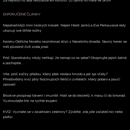
Za největší hit léta neutratíte ani korunu. Už dávno ho máte ve skříni
DOPORUČENÉ ČLÁNKY
Nejodvážnější mini českých krásek: Nejen Heidi Janků a Eva Perkausová rády
ukazují své štíhlé nožky
Kariéru Oldřicha Nového nasměroval strýc z Národního divadla: Slavný herec se
měl původně živit zcela jinak
Proč Skandinávky nikdy neříkají, že nemají co na sebe? Okopírujte jejich šatník
a pochopíte...
Víte, proč kočky předou, který pták nestaví hnízdo a jak spí včely?
Přírodovědný kvíz plný fascinujících faktů o zvířatech, který pobaví a poučí
zároveň
Broskve prospívají trávení i imunitě: Hodí se do dezertů, k masu či do limonád.
Vyzkoušejte trik na rychlé loupání
KVÍZ: Vyznáte se v zavařování zeleniny? Zjistěte, zda jste začátečníci nebo
profíci