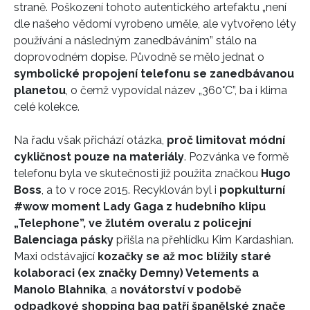
straně. Poškození tohoto autentického artefaktu „není
dle našeho vědomí vyrobeno uměle, ale vytvořeno léty
používání a následným zanedbáváním” stálo na
doprovodném dopise. Původně se mělo jednat o
symbolické propojení telefonu se zanedbávanou
planetou
, o čemž vypovídal název „360°C”, ba i klima
celé kolekce.
Na řadu však přichází otázka,
proč limitovat módní
cykličnost pouze na materiály
. Pozvánka ve formě
telefonu byla ve skutečnosti již použita značkou
Hugo
Boss
, a to v roce 2015. Recyklován byl i
popkulturní
#wow moment Lady Gaga z hudebního klipu
„Telephone”, ve žlutém overalu z policejní
Balenciaga pásky
přišla na přehlídku Kim Kardashian.
Maxi odstávající
kozačky se až moc blížily staré
kolaboraci (ex značky Demny) Vetements a
Manolo Blahnika
, a
novátorství v podobě
odpadkové shopping bag patří španělské znače