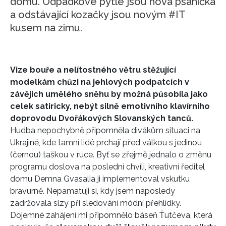
domu. Odpadkové pytle jsou nová psaníčka
a odstávající kozačky jsou novým #IT
kusem na zimu.
Vize bouře a nelítostného větru stěžující
modelkám chůzi na jehlových podpatcích v
závějích umělého sněhu by možná působila jako
celek satiricky, nebýt silně emotivního klavírního
doprovodu Dvořákových Slovanských tanců.
Hudba nepochybně připomněla divákům situaci na
Ukrajině, kde tamní lidé prchají před válkou s jedinou
(černou) taškou v ruce. Byť se zřejmě jednalo o změnu
programu doslova na poslední chvíli, kreativní ředitel
domu Demna Gvasalia ji implementoval vskutku
bravurně. Nepamatuji si, kdy jsem naposledy
zadržovala slzy při sledování módní přehlídky.
Dojemné zahájení mi připomnělo báseň Ťutčeva, která