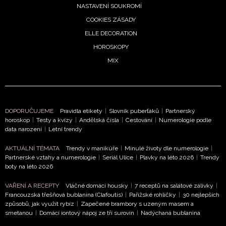
Přihlášením k newsletteru souhlasíte s
Obchodními
NASTAVENÍ SOUKROMÍ
podmínkami společnosti BurdaMedia Extra s.r.o.
a
COOKIES ZÁSADY
potvrzujete, že jste se seznámili se
Zásadami
ELLE DECORATION
ochrany soukromí
- BurdaMedia Extra s.r.o. bude s
HOROSKOPY
Vašimi údaji pracovat zejména k organizaci a
MIX
vyhodnocení akce a zasílání novinek.
Chcete navíc dostávat i další zajímavé a exkluzivní
informace od našich partnerů? Pokud souhlasíte se
zpracováním údajů k tomuto účelu podle
Zásad ochrany
DOPORUČUJEME
Pravidla etikety
|
Slovník puberťáků
|
Partnerský
soukromí BurdaMedia Extra s.r.o.
, zaškrtněte toto pole.
horoskop
|
Testy a kvízy
|
Andělská čísla
|
Cestování
|
Numerologie podle
data narození
|
Letní trendy
AKTUÁLNÍ TÉMATA
Trendy v manikúře
|
Minulé životy dle numerologie
|
Partnerské vztahy a numerologie
|
Seriál Ulice
|
Plavky na léto 2026
|
Trendy
boty na léto 2026
VAŘENÍ A RECEPTY
Vláčné domácí housky
|
7 receptů na salátové zálivky
|
Francouzská třešňová bublanina (Clafoutis)
|
Pařížské rohlíčky
|
30 nejlepších
způsobů, jak využít rybíz
|
Zapečené brambory s uzeným masem a
smetanou
|
Domácí iontový nápoj ze tří surovin
|
Nadýchaná bublanina