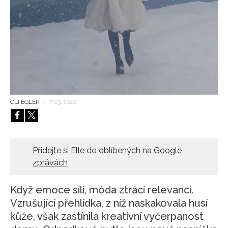
HOME
OLI EGLER
/
7. 03. 2022
Přidejte si Elle do oblíbených na
Google
zprávách
Když emoce sílí, móda ztrácí relevanci.
Vzrušující přehlídka, z níž naskakovala husí
kůže, však zastínila kreativní vyčerpanost