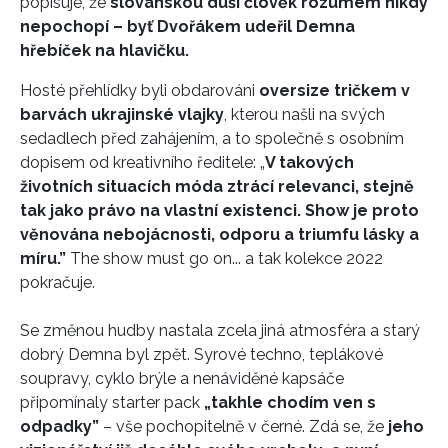
popisuje, že
slovanskou duši člověk rozumem nikdy
nepochopí – byť Dvořákem udeřil Demna
hřebíček na hlavičku.
Hosté přehlídky byli obdarováni
oversize tričkem v
barvách ukrajinské vlajky
, kterou našli na svých
sedadlech před zahájením, a to společně s osobním
dopisem od kreativního ředitele: „
V takových
životních situacích móda ztrácí relevanci, stejně
tak jako právo na vlastní existenci. Show je proto
věnována nebojácnosti, odporu a triumfu lásky a
míru.”
The show must go on... a tak kolekce 2022
pokračuje.
Se změnou hudby nastala zcela jiná atmosféra a starý
dobrý Demna byl zpět. Syrové techno, teplákové
soupravy, cyklo brýle a nenáviděné kapsáče
připomínaly starter pack
„takhle chodím ven s
odpadky”
– vše pochopitelně v černé. Zdá se, že
jeho