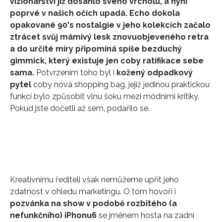
vizionářství již dosáhlo svého vrcholu, a nyní
poprvé v našich očích upadá. Echo dokola
opakované 90's nostalgie v jeho kolekcích začalo
ztrácet svůj mámivý lesk znovuobjeveného retra
a do určité míry připomíná spíše bezduchý
gimmick, který existuje jen coby ratifikace sebe
sama.
Potvrzením toho byl i
kožený odpadkový
pytel
coby nová shopping bag, jejíž jedinou praktickou
funkcí bylo způsobit vlnu šoku mezi módními kritiky.
Pokud jste dočetli až sem, podařilo se.
Kreativnímu řediteli však nemůžeme upřít jeho
zdatnost v ohledu marketingu. O tom hovoří i
pozvánka na show v podobě rozbitého (a
nefunkčního) iPhonu6
se jménem hosta na zadní