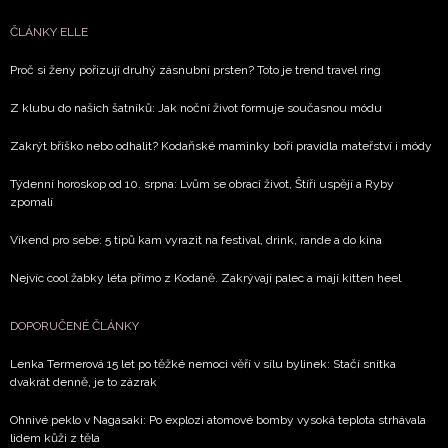
ČLÁNKY ELLE
Proč si ženy pořizují druhý zásnubní prsten? Toto je trend travel ring
Z klubu do našich šatníků: Jak noční život formuje současnou módu
Zakrýt bříško nebo odhalit? Kodaňské maminky boří pravidla mateřství i módy
Týdenní horoskop od 10. srpna: Lvům se obrací život, Štíři uspějí a Ryby
zpomalí
Víkend pro sebe: 5 tipů kam vyrazit na festival, drink, rande a do kina
Nejvíc cool žabky léta přímo z Kodaně. Zakrývají palec a mají kitten heel
DOPORUČENÉ ČLÁNKY
Lenka Termerová 15 let po těžké nemoci věří v sílu bylinek: Stačí snítka
dvakrát denně, je to zázrak
Ohnivé peklo v Nagasaki: Po explozi atomové bomby vysoká teplota strhávala
lidem kůži z těla