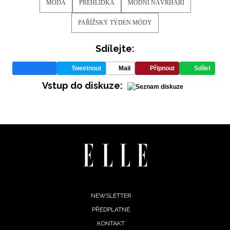
MÓDA
PŘEHLÍDKA
MÓDNÍ NÁVRHÁŘI
PAŘÍŽSKÝ TÝDEN MÓDY
Sdílejte:
Tweetnout
Mail
Připnout
Sdílet
Vstup do diskuze:
Footer
NEWSLETTER
PŘEDPLATNÉ
menu
INFORMACE
KONTAKT