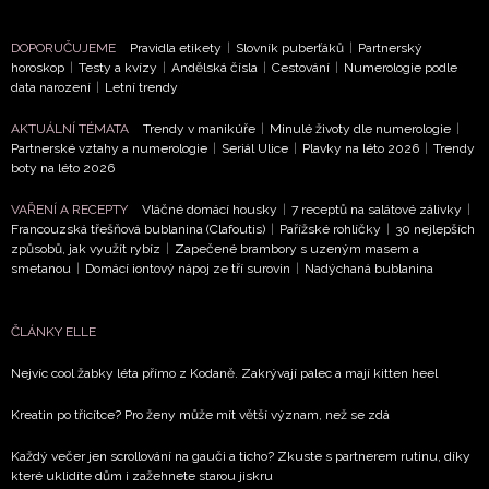
DOPORUČUJEME
Pravidla etikety
|
Slovník puberťáků
|
Partnerský
horoskop
|
Testy a kvízy
|
Andělská čísla
|
Cestování
|
Numerologie podle
data narození
|
Letní trendy
AKTUÁLNÍ TÉMATA
Trendy v manikúře
|
Minulé životy dle numerologie
|
Partnerské vztahy a numerologie
|
Seriál Ulice
|
Plavky na léto 2026
|
Trendy
boty na léto 2026
VAŘENÍ A RECEPTY
Vláčné domácí housky
|
7 receptů na salátové zálivky
|
Francouzská třešňová bublanina (Clafoutis)
|
Pařížské rohlíčky
|
30 nejlepších
způsobů, jak využít rybíz
|
Zapečené brambory s uzeným masem a
smetanou
|
Domácí iontový nápoj ze tří surovin
|
Nadýchaná bublanina
NEWSLETTER
ČLÁNKY ELLE
Nejvíc cool žabky léta přímo z Kodaně. Zakrývají palec a mají kitten heel
Přihlášením k newsletteru souhlasíte s
Obchodními pod
společnosti BurdaMedia Extra s.r.o.
a potvrzujete, že j
Kreatin po třicítce? Pro ženy může mít větší význam, než se zdá
se
Zásadami ochrany soukromí
- BurdaMedia Extra s.r.
Každý večer jen scrollování na gauči a ticho? Zkuste s partnerem rutinu, díky
údaji pracovat zejména k organizaci a vyhodnocení akce a 
které uklidíte dům i zažehnete starou jiskru