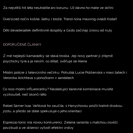
novinek.
Za největší hit léta neutratíte ani korunu. Už dávno ho máte ve skříni
Chcete navíc dostávat i další zajímavé a exkluzivní informace
partnerů? Pokud souhlasíte se zpracováním údajů k tomuto ú
Oversized noční košile, šátky i brože. Trend nona maxxing ovládl Kodaň
Zásad ochrany soukromí BurdaMedia Extra s.r.o.
, zaškrtn
Děti devadesátek definitivně dospěly a často začínají znovu od nuly
DOPORUČENÉ ČLÁNKY
Z mé nejlepší kamarádky se stává troska. Její nový partner ji zřejmě
psychicky týrá a já nevím, co dělat, svěřuje se Alena
Módní policie z televizního večírku: Pohublá Lucie Polišenská v maxi šatech i
Veronika Arichteva s ponožkami v sandálech
Co nosí módní influencerky? Následující barevné kombinace musíte
vyzkoušet, než skončí léto
Rebel Sámer Issa: Vaňková ho zaučila, s Hanychovou prožil hodně divokou
jízdu, a přesto se stále spekuluje o jeho orientaci
Espresso tonic má novou konkurenci. Zelená varianta s matchou osvěží,
povzbudí a ve sklenici vytvoří efektní vrstvy