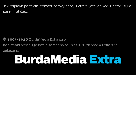
Jak připravit perfektní domácí iontový nápoj: Potřebujete jen vodu, citron, sůl a
pár minut času
© 2003-2026
BurdaMedia Extra s.r.o.
Kopírování obsahu je bez písemného souhlasu BurdaMedia Extra s.r.o.
zakázáno