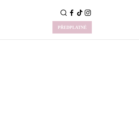
PŘEDPLATNÉ
VÍCE
Y
CELEBRITY
Novinky
Styl slavných
Rozhovory
ie