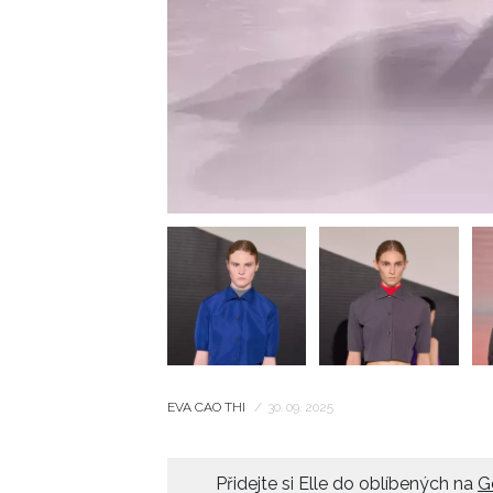
EVA CAO THI
/
30. 09. 2025
Přidejte si Elle do oblíbených na
G