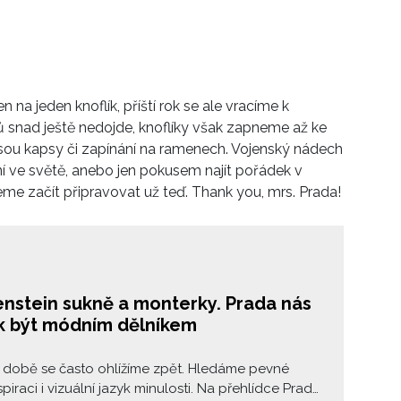
 na jeden knoflík, příští rok se ale vracíme k
ků snad ještě nedojde, knoflíky však zapneme až ke
o jsou kapsy či zapínání na ramenech. Vojenský nádech
ní ve světě, anebo jen pokusem najít pořádek v
eme začít připravovat už teď. Thank you, mrs. Prada!
enstein sukně a monterky. Prada nás
ak být módním dělníkem
é době se často ohlížíme zpět. Hledáme pevné
spiraci i vizuální jazyk minulosti. Na přehlídce Prada