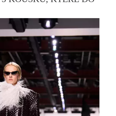
ÁSKA A SEX
ELLEPHORIA
ELLE STOR
ingles
y a on
ex
vatba
OME
NEWSLETTER