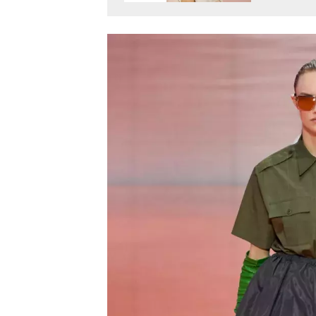
v Miláně
Miuccia 
města v 
přetavit
do naší 