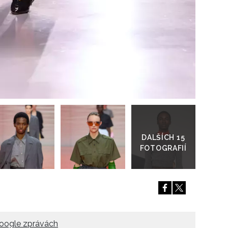
Přejít
do
galerie
oogle zprávách