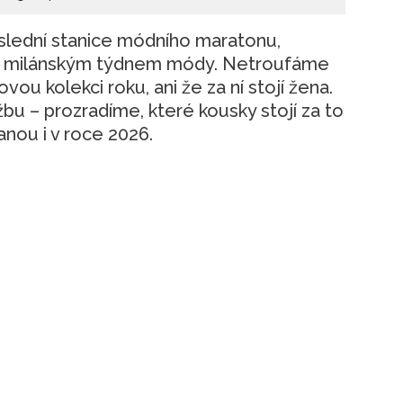
lední stanice módního maratonu,
za milánským týdnem módy. Netroufáme
ovou kolekci roku, ani že za ní stojí žena.
bu – prozradíme, které kousky stojí za to
anou i v roce 2026.