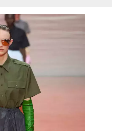
 to bylo cítit s každým představeným lookem –
Prada a Raf Simons proměnili průmyslové dědictví
poetický módní manifest, který můžeme v činy
 okamžitě. Představme si 6 kousků, které zapadnou
uniformy všedního dne.