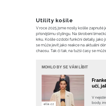
Utility košile
V roce 2025 jsme nosily košile zapnuté jen
přísnějšímu stylingu. Na škrobení límeč
krku. Košile ozdobí funkční detaily, jak
se může jevit jako reakce na aktuální dě
chaosu. Tak či tak, na tužší časy se můž
MOHLO BY SE VÁM LÍBIT
Frank
učí, j
V nejist
body, in
elle.cz