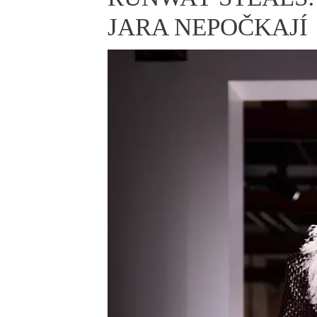
ELLE BEAUTY LOUNGE
L
JARA NEPOČKAJÍ
S
V
S
S
ELLE DECORATION
H
INFORMACE
REDAKCE