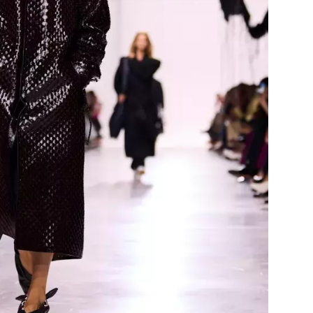
Přihlášením k newsletteru souhlasíte s
Obcho
společnosti BurdaMedia Extra s.r.o.
a potv
Zásadami ochrany soukromí
- BurdaMedia E
pracovat zejména k organizaci a vyhodnocení 
Chcete navíc dostávat i další zajímavé a exkluz
Pokud souhlasíte se zpracováním údajů k tom
soukromí BurdaMedia Extra s.r.o.
, zaškrtnět