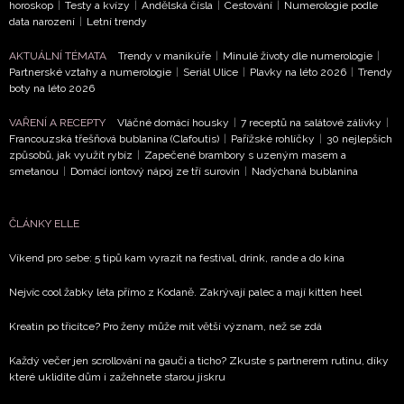
horoskop
|
Testy a kvízy
|
Andělská čísla
|
Cestování
|
Numerologie podle
data narození
|
Letní trendy
AKTUÁLNÍ TÉMATA
Trendy v manikúře
|
Minulé životy dle numerologie
|
Partnerské vztahy a numerologie
|
Seriál Ulice
|
Plavky na léto 2026
|
Trendy
boty na léto 2026
VAŘENÍ A RECEPTY
Vláčné domácí housky
|
7 receptů na salátové zálivky
|
Francouzská třešňová bublanina (Clafoutis)
|
Pařížské rohlíčky
|
30 nejlepších
způsobů, jak využít rybíz
|
Zapečené brambory s uzeným masem a
smetanou
|
Domácí iontový nápoj ze tří surovin
|
Nadýchaná bublanina
ČLÁNKY ELLE
Víkend pro sebe: 5 tipů kam vyrazit na festival, drink, rande a do kina
NEWSLETTER
Nejvíc cool žabky léta přímo z Kodaně. Zakrývají palec a mají kitten heel
ODESLAT
Kreatin po třicítce? Pro ženy může mít větší význam, než se zdá
Přihlášením k newsletteru souhlasíte s
Obchodními
Každý večer jen scrollování na gauči a ticho? Zkuste s partnerem rutinu, díky
podmínkami společnosti BurdaMedia Extra s.r.o.
a
které uklidíte dům i zažehnete starou jiskru
potvrzujete, že jste se seznámili se
Zásadami