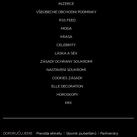
INZERCE
VŠEOBECNÉ OBCHODNÍ PODMÍNKY
RSS FEED
MÓDA
KRÁSA
CELEBRITY
INFORMACE
LÁSKA A SEX
REDAKCE
ZÁSADY OCHRANY SOUKROMÍ
NASTAVENÍ SOUKROMÍ
COOKIES ZÁSADY
ELLE DECORATION
HOROSKOPY
MIX
DOPORUČUJEME
Pravidla etikety
|
Slovník puberťáků
|
Partnerský