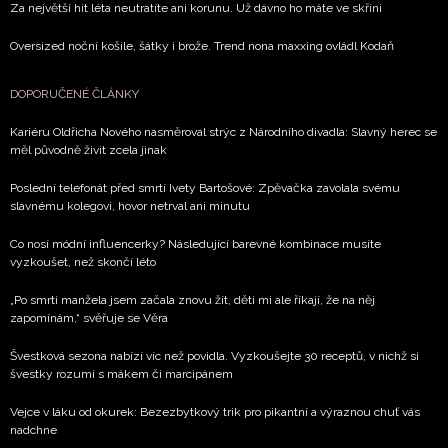
Za největší hit léta neutratíte ani korunu. Už dávno ho máte ve skříni
ochrany soukromí
- BurdaMedia Extra s.r.o. bude s
Vašimi údaji pracovat zejména k organizaci a
Oversized noční košile, šátky i brože. Trend nona maxxing ovládl Kodaň
vyhodnocení akce a zasílání novinek.
DOPORUČENÉ ČLÁNKY
Chcete navíc dostávat i další zajímavé a exkluzivní
informace od našich partnerů? Pokud souhlasíte se
Kariéru Oldřicha Nového nasměroval strýc z Národního divadla: Slavný herec se
zpracováním údajů k tomuto účelu podle
Zásad ochrany
měl původně živit zcela jinak
soukromí BurdaMedia Extra s.r.o.
, zaškrtněte toto pole.
Poslední telefonát před smrtí Ivety Bartošové: Zpěvačka zavolala svému
slavnému kolegovi, hovor netrval ani minutu
Co nosí módní influencerky? Následující barevné kombinace musíte
vyzkoušet, než skončí léto
„Po smrti manžela jsem začala znovu žít, děti mi ale říkají, že na něj
zapomínám,“ svěřuje se Věra
Švestková sezona nabízí víc než povidla. Vyzkoušejte 30 receptů, v nichž si
švestky rozumí s mákem či marcipánem
Vejce v láku od okurek: Bezezbytkový trik pro pikantní a výraznou chuť vás
nadchne