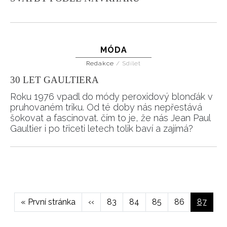
HOME
MÓDA
Redakce
/
Sdílet
30 LET GAULTIERA
Roku 1976 vpadl do módy peroxidový blonďák v
pruhovaném triku. Od té doby nás nepřestává
šokovat a fascinovat. čím to je, že nás Jean Paul
Gaultier i po třiceti letech tolik baví a zajímá?
Pagination
First
« První stránka
Předchozí
‹‹
Page
83
Page
84
Page
85
Page
86
Aktuální
87
page
stránka
stránka