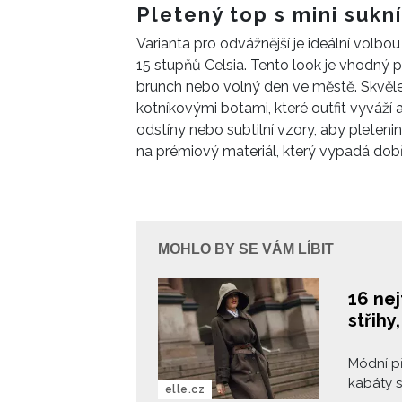
Eva Herz
Pletený top s mini sukní
určitě v
Varianta pro odvážnější je ideální volbo
15 stupňů Celsia. Tento look je vhodný pro
brunch nebo volný den ve městě. Skvěl
kotníkovými botami, které outfit vyváží a
odstíny nebo subtilní vzory, aby pleteni
na prémiový materiál, který vypadá dobře
MOHLO BY SE VÁM LÍBIT
16 nej
střihy
Módní p
kabáty s
elle.cz