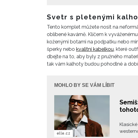
sází na 
dlouhé s
nejlepší
Svetr s pletenými kalh
a jak o 
Tento komplet můžete nosit na neformální
léta.
oblíbené kavárně. Klíčem k vyváženému 
koženými botami na podpatku nebo mini
šperky nebo
kvalitní kabelkou
, které out
dbejte na to, aby byly z pružného materi
tak vám kalhoty budou pohodlné a dob
MOHLO BY SE VÁM LÍBIT
Semiš:
tohot
Klasick
western
elle.cz