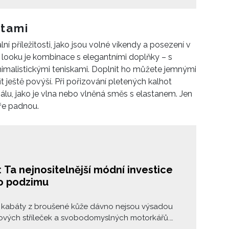
klasickou krejčovinu, ateliér Miu Miu upřednostňuje
iluety s límci i bez nich. Přinášíme vám tipy na
 vlněné kabáty, na co si dát při jejich výběru pozor,
otami
svrchník správně pečovat, aby vám vydržel dlouhá
 příležitosti, jako jsou volné víkendy a posezení v
looku je kombinace s elegantními doplňky – s
malistickými teniskami. Doplnit ho můžete jemnými
fit ještě povýší. Při pořizování pletených kalhot
álu, jako je vlna nebo vlněná směs s elastanem. Jen
ře padnou.
 Ta nejnositelnější módní investice
o podzimu
é kabáty z broušené kůže dávno nejsou výsadou
ových stříleček a svobodomyslných motorkářů.