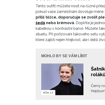
Tento outfit můžete nosit na různé přílež
pokud vaše zaměstnání dovoluje méně f
příliš těžce, doporučuje se zvolit pl
šedá
nebo krémová
. Doplňte je jedn
kabelkou v kontrastní barvě. Můžete také
siluetu. Při pořizování takového setu vybí
které zajistí nejen hřejivost, ale i delší ž
MOHLO BY SE VÁM LÍBIT
Šatní
roláků
Černý ro
Hepburn 
elle.cz
mág Ste
předved