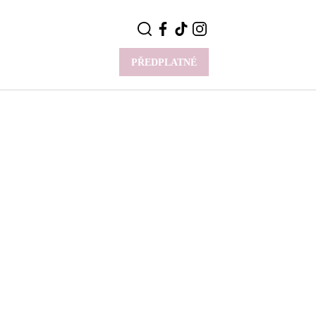
PŘEDPLATNÉ
VÍCE
Y
CELEBRITY
Novinky
Styl slavných
Rozhovory
ie