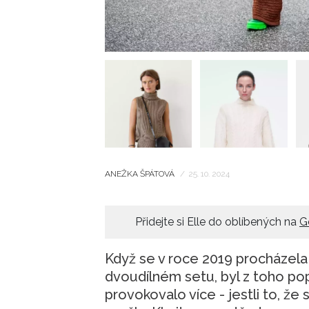
ANEŽKA ŠPÁTOVÁ
/
25. 10. 2024
Přidejte si Elle do oblíbených na
G
Když se v roce 2019 procházel
dvoudílném setu, byl z toho popr
provokovalo více - jestli to, ž