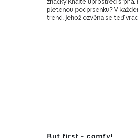
značky Khaite uprostřed srpna,
pletenou podprsenku? V každém
trend, jehož ozvěna se teď vra
But first - comfy!