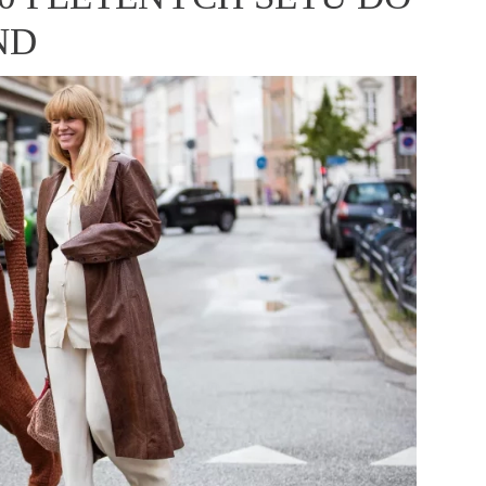
ÁSKA A SEX
ELLEPHORIA
ELLE STOR
ND
ingles
y a on
ex
vatba
OME
NEWSLETTER