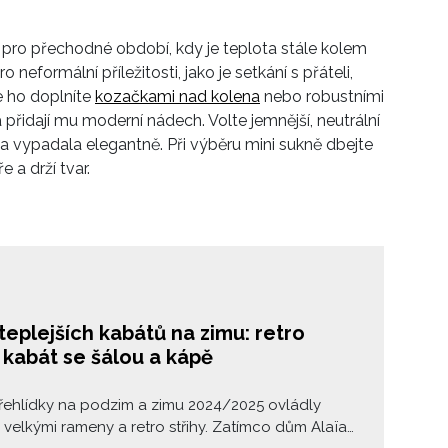
igová. Vybrali jsme pro vás 11 kousků, ze kterých si
yberete ten svůj.
u pro přechodné období, kdy je teplota stále kolem
 neformální příležitosti, jako je setkání s přáteli,
e ho doplníte
kozačkami nad kolena
nebo robustními
 přidají mu moderní nádech. Volte jemnější, neutrální
na vypadala elegantně. Při výběru mini sukně dbejte
 a drží tvar.
teplejších kabátů na zimu: retro
, kabát se šálou a kápě
řehlídky na podzim a zimu 2024/2025 ovládly
 velkými rameny a retro střihy. Zatímco dům Alaïa