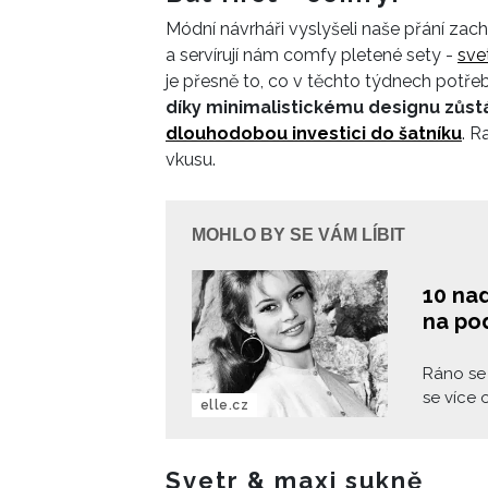
Módní návrháři vyslyšeli naše přání zach
a servírují nám comfy pletené sety -
sve
je přesně to, co v těchto týdnech potř
díky minimalistickému designu zůstáva
dlouhodobou investici do šatníku
. R
vkusu.
MOHLO BY SE VÁM LÍBIT
10 na
na po
Ráno se 
se více 
elle.cz
poslouch
Vybrali 
chtěla no
Svetr & maxi sukně