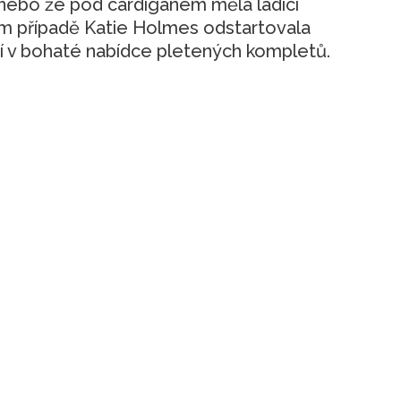
 nebo že pod cardiganem měla ladící
 případě Katie Holmes odstartovala
cí v bohaté nabídce pletených kompletů.