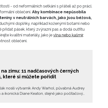
itosti - od neformálních setkání s přáteli až po práci,
ormální oblečení.
Aby kombinace nepůsobila
eteniny v neutrálních barvách, jako jsou béžová,
oduchými doplňky, například koženými botami nebo
 přidat pásek, který zvýrazní pas a dodá outfitu
rejte kvalitní materiály, jako je
vlna nebo kašmír
,
ivotnost oblečení.
k na zimu: 11 nadčasových černých
, které si můžete pořídit
lák nosili výtvarník Andy Warhol, půvabná Audrey
a ikonická Diane Keaton, stejně jako počítačový
ve Jobs. Jak nadčasový a elegantní dokáže být,
ly během pařížského týdne módy Nicole Kidman a