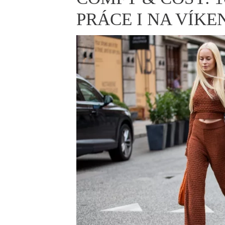
ELLE BEAUTY LOUNGE
L
PRÁCE I NA VÍKE
S
V
S
S
ELLE DECORATION
H
INFORMACE
REDAKCE