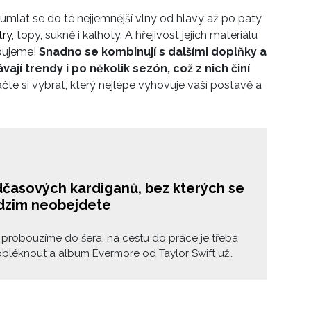
umlat se do té nejjemnější vlny od hlavy až po paty
try
, topy, sukně i kalhoty. A hřejivost jejich materiálu
ebujeme!
Snadno se kombinují s dalšími doplňky a
jí trendy i po několik sezón, což z nich činí
ačte si vybrat, který nejlépe vyhovuje vaší postavě a
dčasových kardiganů, bez kterých se
dzim neobejdete
probouzíme do šera, na cestu do práce je třeba
obléknout a album Evermore od Taylor Swift už
áte několikrát za sebou? Je čas začít vrstvit!
jsme pro vás 10 nadčasových kardiganů, které by
sit i Briggite Bardot.