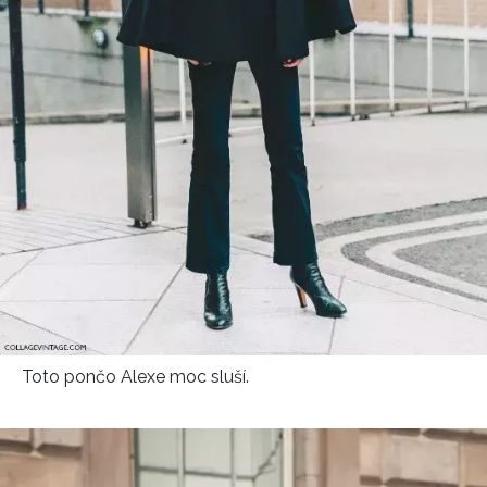
Přihlášením k newsletteru souhlasíte s
Obchodními
podmínkami společnosti BurdaMedia Extra s.r.o.
a
potvrzujete, že jste se seznámili se
Zásadami
ochrany soukromí
- BurdaMedia Extra s.r.o. bude s
Vašimi údaji pracovat zejména k organizaci a
vyhodnocení akce a zasílání novinek.
Chcete navíc dostávat i další zajímavé a exkluzivní
informace od našich partnerů? Pokud souhlasíte se
zpracováním údajů k tomuto účelu podle
Zásad ochrany
soukromí BurdaMedia Extra s.r.o.
, zaškrtněte toto pole.
Toto pončo Alexe moc sluší.