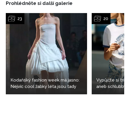
Prohlédněte si další galerie
Kodaňský fashion week má jasno:
Vypůjčte si tričk
Nejvíc cool žabky léta jsou tady
aneb schlubby sh