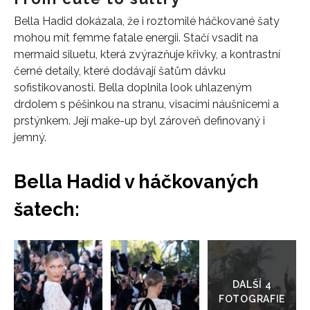
Bella Hadid dokázala, že i roztomilé háčkované šaty
mohou mít femme fatale energii. Stačí vsadit na
mermaid siluetu, která zvýrazňuje křivky, a kontrastní
černé detaily, které dodávají šatům dávku
sofistikovanosti. Bella doplnila look uhlazeným
drdolem s pěšinkou na stranu, visacími náušnicemi a
prstýnkem. Její make-up byl zároveň definovaný i
INFORMACE
jemný.
REDAKCE
Bella Hadid v háčkovaných
šatech:
Přejít
do
galerie