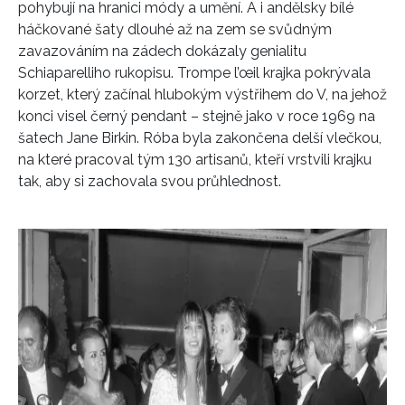
pohybují na hranici módy a umění. A i andělsky bílé
háčkované šaty dlouhé až na zem se svůdným
zavazováním na zádech dokázaly genialitu
Schiaparelliho rukopisu. Trompe l’œil krajka pokrývala
korzet, který začínal hlubokým výstřihem do V, na jehož
konci visel černý pendant – stejně jako v roce 1969 na
šatech
Jane Birkin
. Róba byla zakončena delší vlečkou,
na které pracoval tým 130 artisanů, kteří vrstvili krajku
tak, aby si zachovala svou průhlednost.