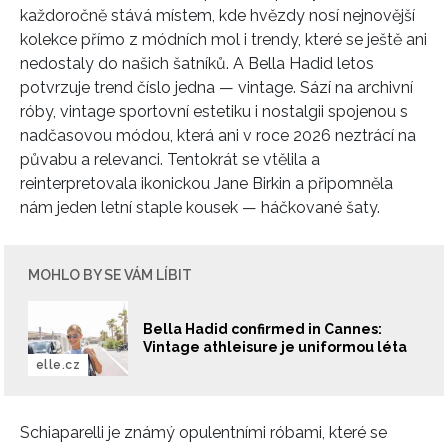
každoročně stává místem, kde hvězdy nosí nejnovější
kolekce přímo z módních mol i trendy, které se ještě ani
nedostaly do našich šatníků. A
Bella Hadid
letos
potvrzuje trend číslo jedna — vintage. Sází na archivní
róby, vintage sportovní estetiku i nostalgii spojenou s
nadčasovou módou, která ani v roce 2026 neztrácí na
půvabu a relevanci. Tentokrát se vtělila a
reinterpretovala ikonickou
Jane Birkin
a připomněla
nám jeden letní staple kousek — háčkované šaty.
MOHLO BY SE VÁM LÍBIT
Bella Hadid confirmed in Cannes:
Vintage athleisure je uniformou léta
elle.cz
Schiaparelli
je známý opulentními róbami, které se