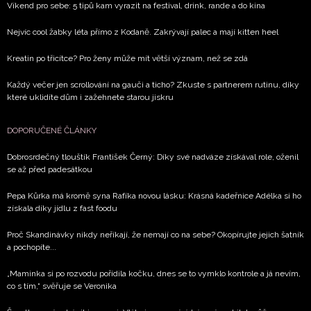
Víkend pro sebe: 5 tipů kam vyrazit na festival, drink, rande a do kina
Nejvíc cool žabky léta přímo z Kodaně. Zakrývají palec a mají kitten heel
Kreatin po třicítce? Pro ženy může mít větší význam, než se zdá
Každý večer jen scrollování na gauči a ticho? Zkuste s partnerem rutinu, díky
které uklidíte dům i zažehnete starou jiskru
DOPORUČENÉ ČLÁNKY
Dobrosrdečný tlouštík František Černý: Díky své nadváze získával role, oženil
se až před padesátkou
Pepa Kůrka má kromě syna Rafíka novou lásku: Krásná kadeřnice Adélka si ho
získala díky jídlu z fast foodu
Proč Skandinávky nikdy neříkají, že nemají co na sebe? Okopírujte jejich šatník
a pochopíte...
„Maminka si po rozvodu pořídila kočku, dnes se to vymklo kontrole a já nevím,
co s tím,“ svěřuje se Veronika