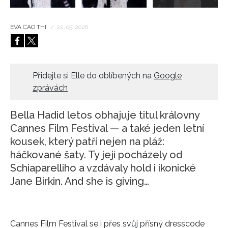
EVA CAO THI
/
22. 05. 2026
Přidejte si Elle do oblíbených na
Google
zprávách
Bella Hadid letos obhajuje titul královny
Cannes Film Festival — a také jeden letní
kousek, který patří nejen na pláž:
háčkované šaty. Ty její pocházely od
Schiaparelliho a vzdávaly hold i ikonické
Jane Birkin. And she is giving…
Cannes Film Festival
se i přes svůj přísný dresscode