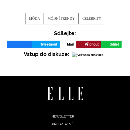
MÓDA
MÓDNÍ TRENDY
CELEBRITY
Sdílejte:
Tweetnout
Mail
Připnout
Sdílet
Vstup do diskuze:
Footer
NEWSLETTER
PŘEDPLATNÉ
menu