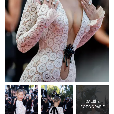
HOME
Přejít
do
galerie