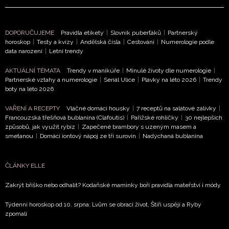
soukromí BurdaMedia Extra s.r.o.
, zaškrtněte toto pole.
DOPORUČUJEME
Pravidla etikety
|
Slovník puberťáků
|
Partnerský
horoskop
|
Testy a kvízy
|
Andělská čísla
|
Cestování
|
Numerologie podle
data narození
|
Letní trendy
AKTUÁLNÍ TÉMATA
Trendy v manikúře
|
Minulé životy dle numerologie
|
Partnerské vztahy a numerologie
|
Seriál Ulice
|
Plavky na léto 2026
|
Trendy
boty na léto 2026
VAŘENÍ A RECEPTY
Vláčné domácí housky
|
7 receptů na salátové zálivky
|
Francouzská třešňová bublanina (Clafoutis)
|
Pařížské rohlíčky
|
30 nejlepších
způsobů, jak využít rybíz
|
Zapečené brambory s uzeným masem a
smetanou
|
Domácí iontový nápoj ze tří surovin
|
Nadýchaná bublanina
ČLÁNKY ELLE
Zakrýt bříško nebo odhalit? Kodaňské maminky boří pravidla mateřství i módy
Týdenní horoskop od 10. srpna: Lvům se obrací život, Štíři uspějí a Ryby
zpomalí