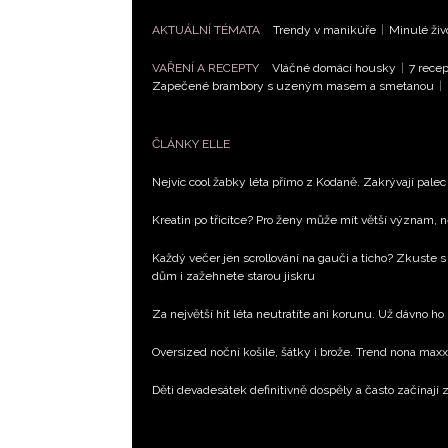
AKTUÁLNÍ TÉMATA
Trendy v manikúře
|
Minulé živ
VAŘENÍ A RECEPTY
Vláčné domácí housky
|
7 recep
Zapečené brambory s uzeným masem a smetanou
|
ČLÁNKY ELLE
Nejvíc cool žabky léta přímo z Kodaně. Zakrývají palec 
Kreatin po třicítce? Pro ženy může mít větší význam, 
Každý večer jen scrollování na gauči a ticho? Zkuste s
dům i zažehnete starou jiskru
Za největší hit léta neutratíte ani korunu. Už dávno ho
Oversized noční košile, šátky i brože. Trend nona max
Děti devadesátek definitivně dospěly a často začínají