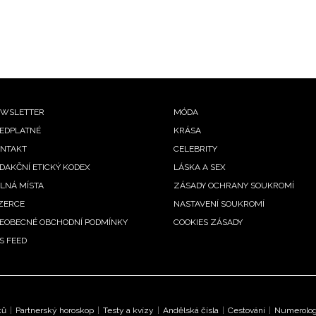
ooter
WSLETTER
MÓDA
EDPLATNÉ
KRÁSA
enu
NTAKT
CELEBRITY
DAKČNÍ ETICKÝ KODEX
LÁSKA A SEX
LNÁ MÍSTA
ZÁSADY OCHRANY SOUKROMÍ
ZERCE
NASTAVENÍ SOUKROMÍ
EOBECNÉ OBCHODNÍ PODMÍNKY
COOKIES ZÁSADY
S FEED
ků
|
Partnerský horoskop
|
Testy a kvízy
|
Andělská čísla
|
Cestování
|
Numerologi