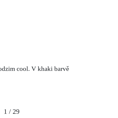
odzim cool. V khaki barvě
1
/
29