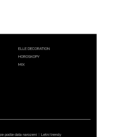
ELLE DECORATION
HOROSKOPY
MIX
e podle data narození
|
Letní trendy