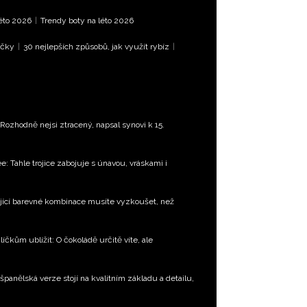
léto 2026
|
Trendy boty na léto 2026
íčky
|
30 nejlepších způsobů, jak využít rybíz
|
ozhodně nejsi ztracený, napsal synovi k 15.
e: Tahle trojice zabojuje s únavou, vráskami i
jící barevné kombinace musíte vyzkoušet, než
čkům ublížit: O čokoládě určitě víte, ale
španělská verze stojí na kvalitním základu a detailu,