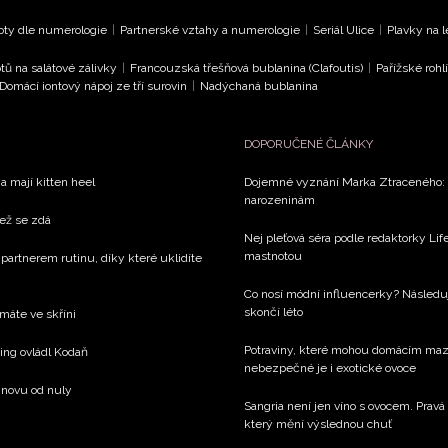
oty dle numerologie
|
Partnerské vztahy a numerologie
|
Seriál Ulice
|
Plavky na 
tů na salátové zálivky
|
Francouzská třešňová bublanina (Clafoutis)
|
Pařížské rohl
Domácí iontový nápoj ze tří surovin
|
Nadýchaná bublanina
DOPORUČENÉ ČLÁNKY
a mají kitten heel
Dojemné vyznání Marka Ztraceného: R
narozeninám
než se zdá
Nej pleťová séra podle redaktorky Life
mastnotou
 partnerem rutinu, díky které uklidíte
Co nosí módní influencerky? Následu
skončí léto
 máte ve skříni
Potraviny, které mohou domácím mazlí
xing ovládl Kodaň
nebezpečné je i exotické ovoce
 znovu od nuly
Sangria není jen víno s ovocem. Pravá 
který mění výslednou chuť