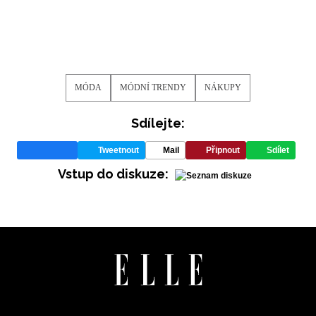
informace od našich partnerů? Pokud souhlasíte se
zpracováním údajů k tomuto účelu podle
Zásad ochrany
soukromí BurdaMedia Extra s.r.o.
, zaškrtněte toto pole.
MÓDA
MÓDNÍ TRENDY
NÁKUPY
Sdílejte:
Tweetnout
Mail
Připnout
Sdílet
Vstup do diskuze: