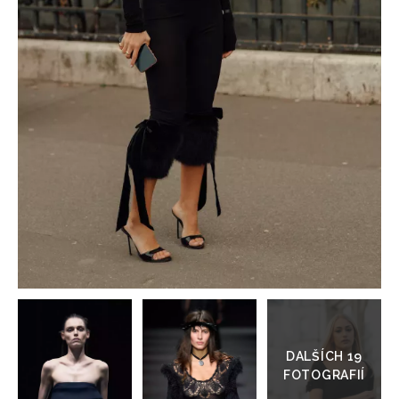
HOME
Přejít
do
galerie