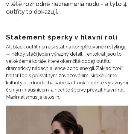
v létě rozhodně neznamená nudu - a tyto 4
outfity to dokazují.
Statement šperky v hlavní roli
All black outfit nemusí stát na komplikovaném stylingu
— někdy stačí jeden výrazný detail. Tentokrát jsou to
velké černé korále, které okamžitě dodají outfitu
dramatický nádech a lehce boho energii. Základ tvoří
halter top s průsvitným zavazováním, široké černé
kalhoty a jednoduchá kabelka. Look doplňte výraznými
černými náušnicemi a nechte šperky převzít hlavní roli.
Maximalismus je letos in.