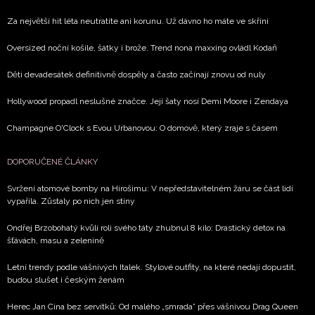
Za největší hit léta neutratíte ani korunu. Už dávno ho máte ve skříni
Oversized noční košile, šátky i brože. Trend nona maxxing ovládl Kodaň
Děti devadesátek definitivně dospěly a často začínají znovu od nuly
Hollywood propadl neslušné značce. Její šaty nosí Demi Moore i Zendaya
Champagne O'Clock s Evou Urbanovou: O domově, který zraje s časem
DOPORUČENÉ ČLÁNKY
Svržení atomové bomby na Hirošimu: V nepředstavitelném žáru se část lidí
vypařila. Zůstaly po nich jen stíny
Ondřej Brzobohatý kvůli roli svého táty zhubnul 8 kilo: Drastický detox na
šťávách, masu a zelenině
Letní trendy podle vášnivých Italek. Stylové outfity, na které nedají dopustit,
budou slušet i českým ženám
Herec Jan Cina bez servítků: Od malého „smrada” přes vášnivou Drag Queen