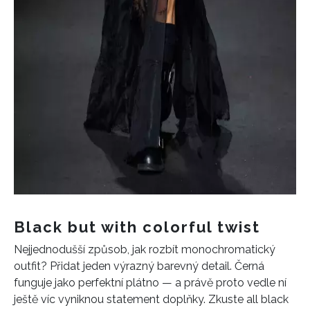
Black but with colorful twist
Nejjednodušší způsob, jak rozbít monochromatický
outfit? Přidat jeden výrazný barevný detail. Černá
funguje jako perfektní plátno — a právě proto vedle ní
ještě víc vyniknou statement doplňky. Zkuste all black