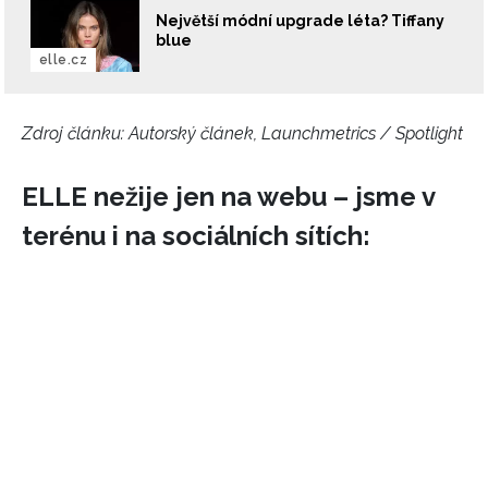
Největší módní upgrade léta? Tiffany
blue
elle.cz
Zdroj článku:
Autorský článek, Launchmetrics / Spotlight
NEWSLETTER
ELLE nežije jen na webu – jsme v
terénu i na sociálních sítích:
ODESLAT
Přihlášením k newsletteru souhlasíte s
Obchodními
podmínkami společnosti BurdaMedia Extra s.r.o.
a
potvrzujete, že jste se seznámili se
Zásadami
ochrany soukromí
- BurdaMedia Extra s.r.o. bude s
Vašimi údaji pracovat zejména k organizaci a
vyhodnocení akce a zasílání novinek.
Chcete navíc dostávat i další zajímavé a exkluzivní