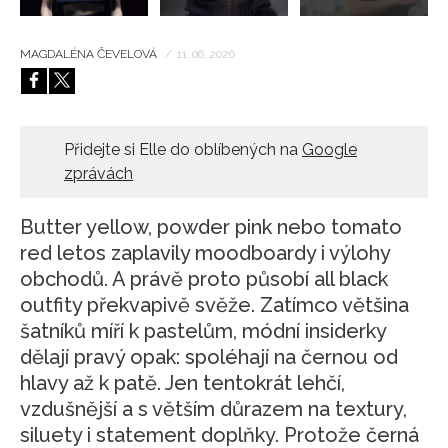
MAGDALÉNA ČEVELOVÁ
/
11. 06. 2026
Přidejte si Elle do oblíbených na
Google
zprávách
Butter yellow, powder pink nebo tomato
red letos zaplavily moodboardy i výlohy
obchodů. A právě proto působí all black
outfity překvapivě svěže. Zatímco většina
šatníků míří k pastelům, módní insiderky
dělají pravý opak: spoléhají na černou od
hlavy až k patě. Jen tentokrát lehčí,
vzdušnější a s větším důrazem na textury,
siluety i statement doplňky. Protože černá