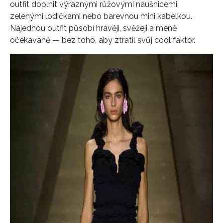
outfit doplnit výraznými růžovými náušnicemi,
zelenými lodičkami nebo barevnou mini kabelkou.
Najednou outfit působí hravěji, svěžeji a méně
očekávaně — bez toho, aby ztratil svůj cool faktor.