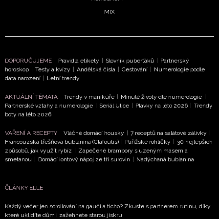
MIX
DOPORUČUJEME
Pravidla etikety
|
Slovník puberťáků
|
Partnerský
horoskop
|
Testy a kvízy
|
Andělská čísla
|
Cestování
|
Numerologie podle
data narození
|
Letní trendy
AKTUÁLNÍ TÉMATA
Trendy v manikúře
|
Minulé životy dle numerologie
|
Partnerské vztahy a numerologie
|
Seriál Ulice
|
Plavky na léto 2026
|
Trendy
boty na léto 2026
VAŘENÍ A RECEPTY
Vláčné domácí housky
|
7 receptů na salátové zálivky
|
Francouzská třešňová bublanina (Clafoutis)
|
Pařížské rohlíčky
|
30 nejlepších
způsobů, jak využít rybíz
|
Zapečené brambory s uzeným masem a
smetanou
|
Domácí iontový nápoj ze tří surovin
|
Nadýchaná bublanina
ČLÁNKY ELLE
Každý večer jen scrollování na gauči a ticho? Zkuste s partnerem rutinu, díky
které uklidíte dům i zažehnete starou jiskru