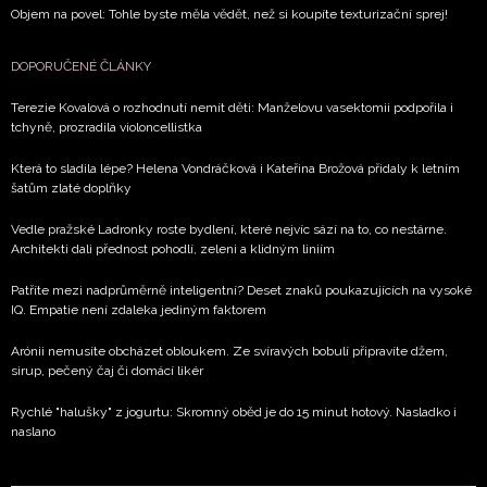
Objem na povel: Tohle byste měla vědět, než si koupíte texturizační sprej!
DOPORUČENÉ ČLÁNKY
Terezie Kovalová o rozhodnutí nemít děti: Manželovu vasektomii podpořila i
tchyně, prozradila violoncellistka
Která to sladila lépe? Helena Vondráčková i Kateřina Brožová přidaly k letním
šatům zlaté doplňky
Vedle pražské Ladronky roste bydlení, které nejvíc sází na to, co nestárne.
Architekti dali přednost pohodlí, zeleni a klidným liniím
Patříte mezi nadprůměrně inteligentní? Deset znaků poukazujících na vysoké
IQ. Empatie není zdaleka jediným faktorem
Arónii nemusíte obcházet obloukem. Ze svíravých bobulí připravíte džem,
sirup, pečený čaj či domácí likér
Rychlé "halušky" z jogurtu: Skromný oběd je do 15 minut hotový. Nasladko i
naslano