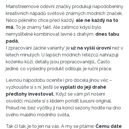
Mainstreemové oděvní značky produkují napodobeniny
kreativních nápadů světově známých módních značek.
Něco pěkného chce přeci každý,
ale ne každý na to
má.
To je známý fakt. Ale zatímco kdysi bylo
nemyslitelné kombinovat levné s drahým,
dnes tabu
padá.
I zpracování ‚laciné varianty‘ je
už na vyšší úrovni
než v
letech minulých. U lepších módních řetězců nahrazují
koženku kůží, detaily jsou propracovanější… Často
jediné, co výsledný produkt odlišuje, je ruční práce.
Levnou nápodobu oceníte i pro docela jinou věc –
vyzkoušíte si s ní, jestli se
vyplatí do její drahé
předlohy investovat.
Když se vám při nošení
osvědčí, můžete si s klidem pořídit luxusní originál.
Pokud ne, bez výčitky ji na konci sezony hodíte na dno
svého malého módního světa.
Tak či tak, je to jen na vás. A my se ptáme:
Čemu dáte