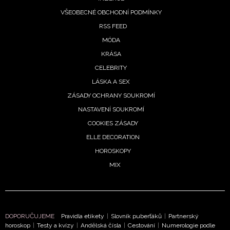
VŠEOBECNÉ OBCHODNÍ PODMÍNKY
RSS FEED
MÓDA
KRÁSA
CELEBRITY
LÁSKA A SEX
ZÁSADY OCHRANY SOUKROMÍ
NASTAVENÍ SOUKROMÍ
COOKIES ZÁSADY
ELLE DECORATION
HOROSKOPY
MIX
DOPORUČUJEME
Pravidla etikety
|
Slovník puberťáků
|
Partnerský
horoskop
|
Testy a kvízy
|
Andělská čísla
|
Cestování
|
Numerologie podle