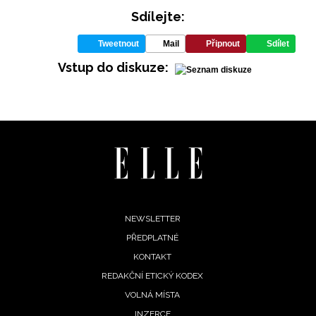
Sdílejte:
Tweetnout
Mail
Připnout
Sdílet
Vstup do diskuze:
INFORMACE
REDAKCE
Footer
NEWSLETTER
PŘEDPLATNÉ
menu
KONTAKT
REDAKČNÍ ETICKÝ KODEX
VOLNÁ MÍSTA
INZERCE