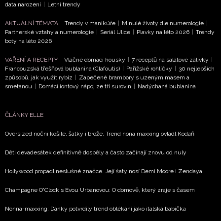
data narození
|
Letní trendy
NEWSLETTER
AKTUÁLNÍ TÉMATA
Trendy v manikúře
|
Minulé životy dle numerologie
|
Partnerské vztahy a numerologie
|
Seriál Ulice
|
Plavky na léto 2026
|
Trendy
boty na léto 2026
ODESLAT
VAŘENÍ A RECEPTY
Vláčné domácí housky
|
7 receptů na salátové zálivky
|
Francouzská třešňová bublanina (Clafoutis)
|
Pařížské rohlíčky
|
30 nejlepších
Přihlášením k newsletteru souhlasíte s
Obchodními
způsobů, jak využít rybíz
|
Zapečené brambory s uzeným masem a
podmínkami společnosti BurdaMedia Extra s.r.o.
a
smetanou
|
Domácí iontový nápoj ze tří surovin
|
Nadýchaná bublanina
potvrzujete, že jste se seznámili se
Zásadami
ochrany soukromí
- BurdaMedia Extra s.r.o. bude s
ČLÁNKY ELLE
Vašimi údaji pracovat zejména k organizaci a
vyhodnocení akce a zasílání novinek.
Oversized noční košile, šátky i brože. Trend nona maxxing ovládl Kodaň
Chcete navíc dostávat i další zajímavé a exkluzivní
Děti devadesátek definitivně dospěly a často začínají znovu od nuly
informace od našich partnerů? Pokud souhlasíte se
zpracováním údajů k tomuto účelu podle
Zásad ochrany
Hollywood propadl neslušné značce. Její šaty nosí Demi Moore i Zendaya
soukromí BurdaMedia Extra s.r.o.
, zaškrtněte toto pole.
Champagne O'Clock s Evou Urbanovou: O domově, který zraje s časem
Nonna-maxxing: Dánky potvrdily trend oblékání jako italská babička