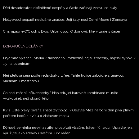
Děti devadesátek definitivně dospěly a často začínají znovu od nuly
Hollywood propadl neslušné značce. Její šaty nosí Demi Moore i Zendaya
Champagne O'Clock s Evou Urbanovou: O domově, který zraje s časem
DOPORUČENÉ ČLÁNKY
Dojemné vyznání Marka Ztraceného: Rozhodně nejsi ztracený, napsal synovi k
15. narozeninám
Nej pleťová séra podle redaktorky Lifee: Tahle trojice zabojuje s únavou,
vráskami i mastnotou
Co nosí módní influencerky? Následující barevné kombinace musíte
vyzkoušet, než skončí léto
Kvíz: Jste pravý pivař a znáte zythologii? Oslavte Mezinárodní den piva plným
počtem bodů z kvízu o zlatavém moku
Dýňová semínka nevyhazujte, prospívají vlasům, trávení či srdci. Upravte je a
využijte jako zdravou svačinu i do vaření