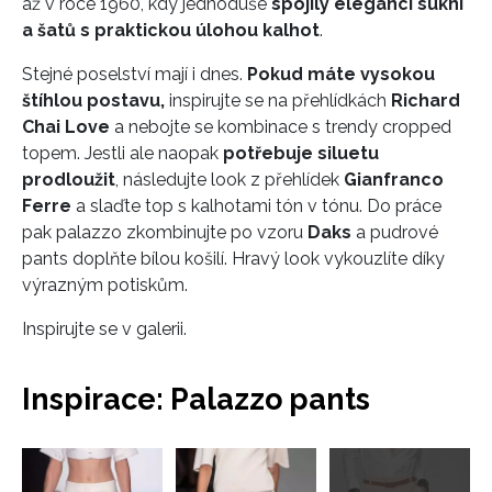
až v roce 1960, kdy jednoduše
spojily eleganci sukní
a šatů s praktickou úlohou kalhot
.
Stejné poselství mají i dnes.
Pokud máte vysokou
štíhlou postavu,
inspirujte se na přehlídkách
Richard
Chai Love
a nebojte se kombinace s trendy cropped
topem. Jestli ale naopak
potřebuje siluetu
prodloužit
, následujte look z přehlídek
Gianfranco
Ferre
a slaďte top s kalhotami tón v tónu. Do práce
pak palazzo zkombinujte po vzoru
Daks
a pudrové
pants doplňte bílou košilí. Hravý look vykouzlíte díky
výrazným potiskům.
Inspirujte se v galerii.
Inspirace: Palazzo pants
Přejít
do