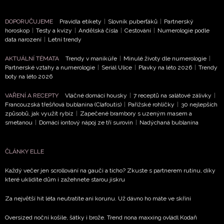
DOPORUČUJEME
Pravidla etikety
|
Slovník puberťáků
|
Partnerský
horoskop
|
Testy a kvízy
|
Andělská čísla
|
Cestování
|
Numerologie podle
data narození
|
Letní trendy
NEWSLETTER
AKTUÁLNÍ TÉMATA
Trendy v manikúře
|
Minulé životy dle numerologie
|
Partnerské vztahy a numerologie
|
Seriál Ulice
|
Plavky na léto 2026
|
Trendy
boty na léto 2026
ODESLAT
VAŘENÍ A RECEPTY
Vláčné domácí housky
|
7 receptů na salátové zálivky
|
Přihlášením k newsletteru souhlasíte s
Obchodními
Francouzská třešňová bublanina (Clafoutis)
|
Pařížské rohlíčky
|
30 nejlepších
způsobů, jak využít rybíz
|
Zapečené brambory s uzeným masem a
podmínkami společnosti BurdaMedia Extra s.r.o.
a
smetanou
|
Domácí iontový nápoj ze tří surovin
|
Nadýchaná bublanina
potvrzujete, že jste se seznámili se
Zásadami
ochrany soukromí
- BurdaMedia Extra s.r.o. bude s
Vašimi údaji pracovat zejména k organizaci a
ČLÁNKY ELLE
vyhodnocení akce a zasílání novinek.
Každý večer jen scrollování na gauči a ticho? Zkuste s partnerem rutinu, díky
které uklidíte dům i zažehnete starou jiskru
Chcete navíc dostávat i další zajímavé a exkluzivní
informace od našich partnerů? Pokud souhlasíte se
Za největší hit léta neutratíte ani korunu. Už dávno ho máte ve skříni
zpracováním údajů k tomuto účelu podle
Zásad ochrany
soukromí BurdaMedia Extra s.r.o.
, zaškrtněte toto pole.
Oversized noční košile, šátky i brože. Trend nona maxxing ovládl Kodaň