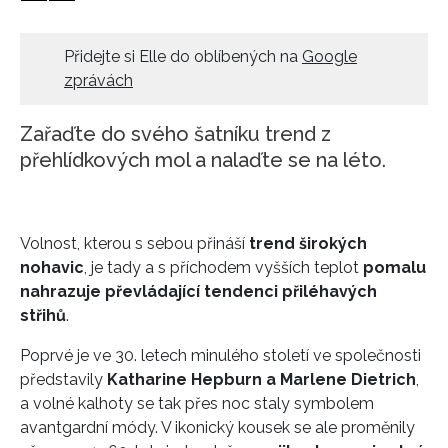
HOME
Přidejte si Elle do oblíbených na
Google
zprávách
Zařaďte do svého šatníku trend z
přehlídkových mol a nalaďte se na léto.
Volnost, kterou s sebou přináší
trend širokých
nohavic
, je tady a s příchodem vyšších teplot
pomalu
nahrazuje převládající tendenci přiléhavých
střihů
.
Poprvé je ve 30. letech minulého století ve společnosti
představily
Katharine Hepburn a Marlene Dietrich
,
a volné kalhoty se tak přes noc staly symbolem
avantgardní módy. V ikonický kousek se ale proměnily