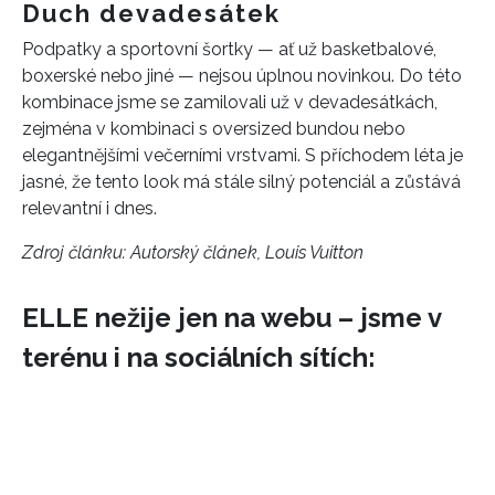
Duch devadesátek
Podpatky a sportovní šortky — ať už basketbalové,
INFORMACE
boxerské nebo jiné — nejsou úplnou novinkou. Do této
REDAKCE
kombinace jsme se zamilovali už v devadesátkách,
zejména v kombinaci s oversized bundou nebo
elegantnějšími večerními vrstvami. S příchodem léta je
jasné, že tento look má stále silný potenciál a zůstává
relevantní i dnes.
Zdroj článku:
Autorský článek, Louis Vuitton
ELLE nežije jen na webu – jsme v
terénu i na sociálních sítích: