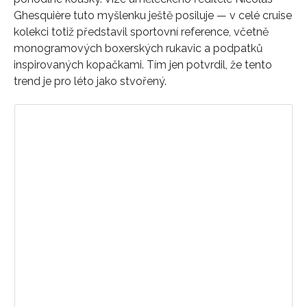
Ghesquière
tuto myšlenku ještě posiluje — v celé cruise
kolekci totiž představil sportovní reference, včetně
monogramových boxerských rukavic a podpatků
inspirovaných kopačkami. Tím jen potvrdil, že tento
trend je pro léto jako stvořený.
Zobrazit příspěvek na Instagramu