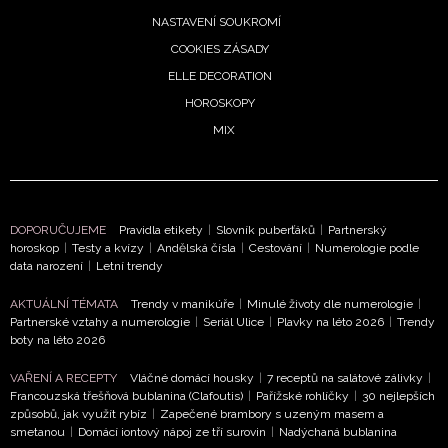
Přihlášením k newsletteru souhlasíte s
Obchodními
NASTAVENÍ SOUKROMÍ
podmínkami společnosti BurdaMedia Extra s.r.o.
a
COOKIES ZÁSADY
potvrzujete, že jste se seznámili se
Zásadami
ELLE DECORATION
ochrany soukromí
- BurdaMedia Extra s.r.o. bude s
HOROSKOPY
Vašimi údaji pracovat zejména k organizaci a
vyhodnocení akce a zasílání novinek.
MIX
Chcete navíc dostávat i další zajímavé a exkluzivní
informace od našich partnerů? Pokud souhlasíte se
zpracováním údajů k tomuto účelu podle
Zásad ochrany
DOPORUČUJEME
Pravidla etikety
|
Slovník puberťáků
|
Partnerský
soukromí BurdaMedia Extra s.r.o.
, zaškrtněte toto pole.
horoskop
|
Testy a kvízy
|
Andělská čísla
|
Cestování
|
Numerologie podle
data narození
|
Letní trendy
AKTUÁLNÍ TÉMATA
Trendy v manikúře
|
Minulé životy dle numerologie
|
Partnerské vztahy a numerologie
|
Seriál Ulice
|
Plavky na léto 2026
|
Trendy
boty na léto 2026
VAŘENÍ A RECEPTY
Vláčné domácí housky
|
7 receptů na salátové zálivky
|
Francouzská třešňová bublanina (Clafoutis)
|
Pařížské rohlíčky
|
30 nejlepších
způsobů, jak využít rybíz
|
Zapečené brambory s uzeným masem a
smetanou
|
Domácí iontový nápoj ze tří surovin
|
Nadýchaná bublanina