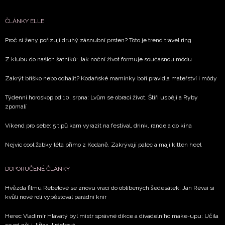
ČLÁNKY ELLE
Proč si ženy pořizují druhý zásnubní prsten? Toto je trend travel ring
Z klubu do našich šatníků: Jak noční život formuje současnou módu
Zakrýt bříško nebo odhalit? Kodaňské maminky boří pravidla mateřství i módy
Týdenní horoskop od 10. srpna: Lvům se obrací život, Štíři uspějí a Ryby
zpomalí
Víkend pro sebe: 5 tipů kam vyrazit na festival, drink, rande a do kina
Nejvíc cool žabky léta přímo z Kodaně. Zakrývají palec a mají kitten heel
DOPORUČENÉ ČLÁNKY
Hvězda filmu Rebelové se znovu vrací do oblíbených šedesátek: Jan Révai si
kvůli nové roli vypěstoval parádní knír
Herec Vladimír Hlavatý byl mistr správné dikce a divadelního make-upu: Učila