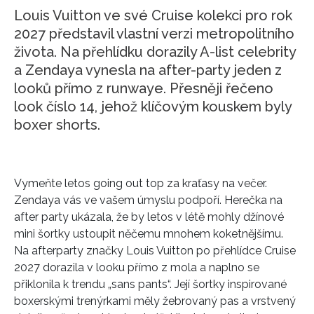
Louis Vuitton ve své Cruise kolekci pro rok
2027 představil vlastní verzi metropolitního
života. Na přehlídku dorazily A-list celebrity
a Zendaya vynesla na after-party jeden z
looků přímo z runwaye. Přesněji řečeno
look číslo 14, jehož klíčovým kouskem byly
boxer shorts.
Vymeňte letos going out top za kraťasy na večer.
Zendaya vás ve vašem úmyslu podpoří. Herečka na
after party ukázala, že by letos v létě mohly džínové
mini šortky ustoupit něčemu mnohem koketnějšímu.
Na afterparty značky
Louis Vuitton
po přehlídce Cruise
2027 dorazila v looku přímo z mola a naplno se
přiklonila k trendu „sans pants“. Její šortky inspirované
boxerskými trenýrkami měly žebrovaný pas a vrstvený