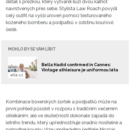
detail s přezkou, který vytvářel iluzi dvou kalhot
navrstvených přes sebe. Stylista
Law Roach
povýšil
celý outfit na vyšší úroveň pomocí texturovaného
koženého bomberu a podpatků v odstínu kouřově
šedé.
MOHLO BY SE VÁM LÍBIT
Bella Hadid confirmed in Cannes:
Vintage athleisure je uniformou léta
elle.cz
Kombinace boxerských šortek a podpatků může na
první pohled působit v rozporu s tradičním večerním
oblékáním, ale ve skutečnosti dokonale zapadá do
letního trendu, který upřednostňuje snadno nositelné a
pohodlné kousky. Vize uměleckého ředitele
Nicolas